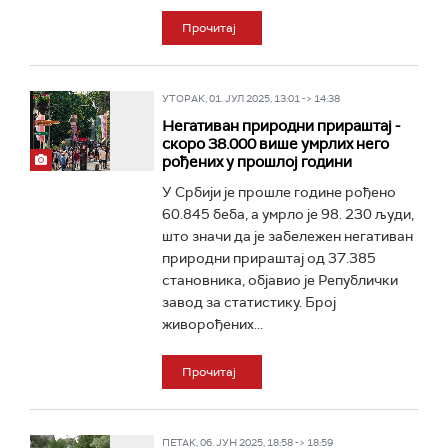
Прочитај
УТОРАК, 01. ЈУЛ 2025, 13:01 -> 14:38
Негативан природни прираштај -
скоро 38.000 више умрлих него
рођених у прошлој години
У Србији је прошле године рођено
60.845 беба, а умрло је 98. 230 људи,
што значи да је забележен негативан
природни прираштај од 37.385
становника, објавио је Републички
завод за статистику. Број
живорођених...
Прочитај
ПЕТАК, 06. ЈУН 2025, 18:58 -> 18:59