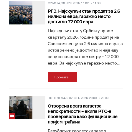
СУБОТА, 20. ЈУН 2026, 11:02 -> 11:38
РГЗ: Најскупљи стан продат за 2,6
милиона евра, гаражно место
достигло 77.000 евра
Најскупљи стан у Србији у првом
кварталу 2026. године продат је на
Савском венцу за 2,6 милиона евра, а
истовремено је достигао и највишу
цену по квадратном метру – 12.000
евра. За најскупље гаражно место...
Прочитај
ПОНЕДЕЉАК, 02. ФЕБ 2026, 20:00 -> 20:09
Отворена врата катастра
непокретности – екипа РТС-а
проверавала како функционише
пријем грађана
Републички геодетски завод