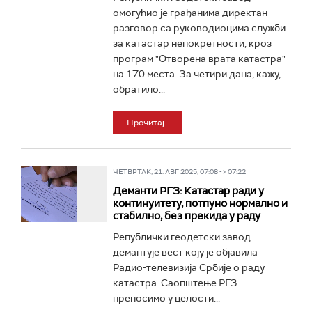
омогућио је грађанима директан
разговор са руководиоцима служби
за катастар непокретности, кроз
програм "Отворена врата катастра"
на 170 места. За четири дана, кажу,
обратило...
Прочитај
ЧЕТВРТАК, 21. АВГ 2025, 07:08 -> 07:22
Деманти РГЗ: Катастар ради у
континуитету, потпуно нормално и
стабилно, без прекида у раду
Републички геодетски завод
демантује вест коју је објавила
Радио-телевизија Србије о раду
катастра. Саопштење РГЗ
преносимо у целости...