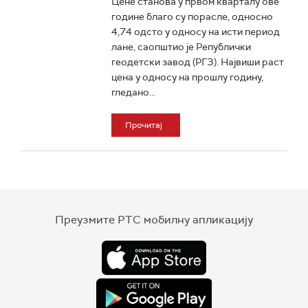
Цене станова у првом кварталу ове
године благо су порасле, односно
4,74 одсто у односу на исти период
лане, саопштио је Републички
геодетски завод (РГЗ). Највиши раст
цена у односу на прошлу годину,
гледано...
Прочитај
Преузмите РТС мобилну апликацију