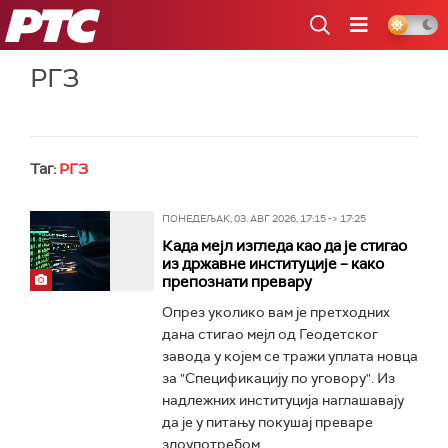
РТС
РГЗ
Таг:
РГЗ
ПОНЕДЕЉАК, 03. АВГ 2026, 17:15 -> 17:25
Када мејл изгледа као да је стигао
из државне институције – како
препознати превару
Опрез уколико вам је претходних
дана стигао мејл од Геодетског
завода у којем се тражи уплата новца
за "Спецификацију по уговору". Из
надлежних институција наглашавају
да је у питању покушај преваре
злоупотребом...