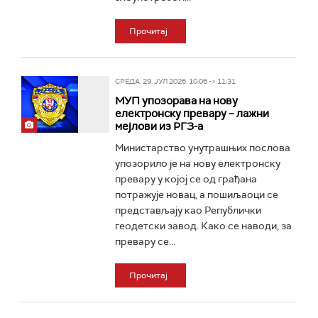
Прочитај
СРЕДА, 29. ЈУЛ 2026, 10:06 -> 11:31
МУП упозорава на нову
електронску превару – лажни
мејлови из РГЗ-а
Министарство унутрашњих послова
упозорило је на нову електронску
превару у којој се од грађана
потражује новац, а пошиљаоци се
представљају као Републички
геодетски завод. Како се наводи, за
превару се...
Прочитај