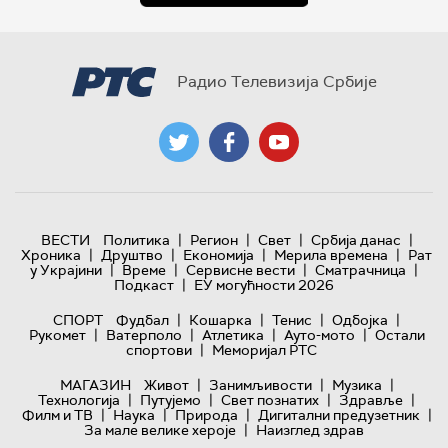
Радио Телевизија Србије
|
|
|
|
ВЕСТИ
Политика
Регион
Свет
Србија данас
|
|
|
|
Хроника
Друштво
Економија
Мерила времена
Рат
|
|
|
|
у Украјини
Време
Сервисне вести
Сматрачница
|
Подкаст
ЕУ могућности 2026
|
|
|
|
СПОРТ
Фудбал
Кошарка
Тенис
Одбојка
|
|
|
|
Рукомет
Ватерполо
Атлетика
Ауто-мото
Остали
|
спортови
Меморијал РТС
|
|
|
МАГАЗИН
Живот
Занимљивости
Музика
|
|
|
|
Технологијa
Путујемо
Свет познатих
Здравље
|
|
|
|
Филм и ТВ
Наука
Природа
Дигитални предузетник
|
За мале велике хероје
Наизглед здрав