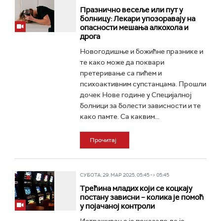
Празнично весеље или пут у
болницу: Лекари упозоравају на
опасности мешања алкохола и
дрога
Новогодишње и божићне празнике и
те како може да поквари
претеривање са пићем и
психоактивним супстанцама. Прошли
дочек Нове године у Специјалној
болници за болести зависности и те
како памте. Са каквим...
Прочитај
СУБОТА, 29. МАР 2025, 05:45 -> 05:45
Трећина младих који се коцкају
постану зависни – колика је помоћ
у појачаној контроли