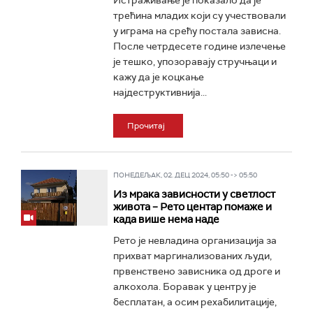
Истраживање је показало да је
трећина младих који су учествовали
у играма на срећу постала зависна.
После четрдесете године излечење
је тешко, упозоравају стручњаци и
кажу да је коцкање
најдеструктивнија...
Прочитај
ПОНЕДЕЉАК, 02. ДЕЦ 2024, 05:50 -> 05:50
Из мрака зависности у светлост
живота – Рето центар помаже и
када више нема наде
Рето је невладина организација за
прихват маргинализованих људи,
првенствено зависника од дроге и
алкохола. Боравак у центру је
бесплатан, а осим рехабилитације,