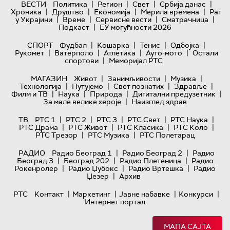
|
|
|
|
ВЕСТИ
Политика
Регион
Свет
Србија данас
|
|
|
|
Хроника
Друштво
Економија
Мерила времена
Рат
|
|
|
|
у Украјини
Време
Сервисне вести
Сматрачница
|
Подкаст
ЕУ могућности 2026
|
|
|
|
СПОРТ
Фудбал
Кошарка
Тенис
Одбојка
|
|
|
|
Рукомет
Ватерполо
Атлетика
Ауто-мото
Остали
|
спортови
Меморијал РТС
|
|
|
МАГАЗИН
Живот
Занимљивости
Музика
|
|
|
|
Технологијa
Путујемо
Свет познатих
Здравље
|
|
|
|
Филм и ТВ
Наука
Природа
Дигитални предузетник
|
За мале велике хероје
Наизглед здрав
|
|
|
|
|
ТВ
РТС 1
РТС 2
РТС 3
РТС Свет
РТС Наука
|
|
|
|
РТС Драма
РТС Живот
РТС Класика
РТС Коло
|
|
РТС Трезор
РТС Музика
РТС Полетарац
|
|
РАДИО
Радио Београд 1
Радио Београд 2
Радио
|
|
|
Београд 3
Београд 202
Радио Плетеница
Радио
|
|
|
Рокенролер
Радио Џубокс
Радио Вртешка
Радио
|
Џезер
Архив
|
|
|
|
РТС
Контакт
Маркетинг
Јавне набавке
Конкурси
Интернет портал
МАПА САЈТА