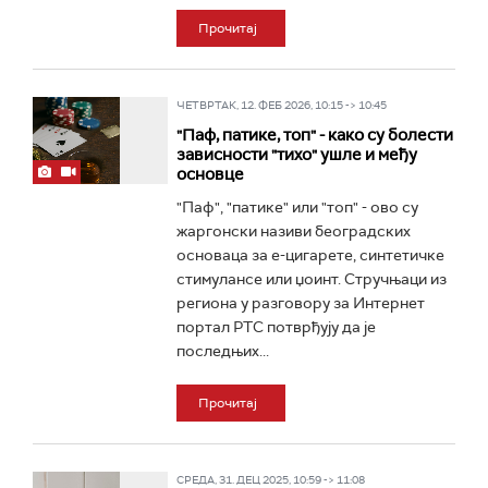
Прочитај
ЧЕТВРТАК, 12. ФЕБ 2026, 10:15 -> 10:45
"Паф, патике, топ" - како су болести
зависности "тихо" ушле и међу
основце
"Паф", "патике" или "топ" - ово су
жаргонски називи београдских
основаца за е-цигарете, синтетичке
стимулансе или џоинт. Стручњаци из
региона у разговору за Интернет
портал РТС потврђују да је
последњих...
Прочитај
СРЕДА, 31. ДЕЦ 2025, 10:59 -> 11:08