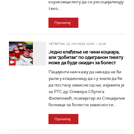
корисници могу да се ресоцијализују
тако...
Прочитај
ЧЕТВРТАК, 13. ЈУН 2024, 12:00 -> 12:16
Једно клађење не чини коцкара,
али "добитак" по одиграном тикету
може да буде окидач за болест
Пацијенти нам кажу да никада не би
ушли у кладионицу да су знали да ће
да постану зависни од ње, изјавила је
за РТС др Оливера Сбутега
Филиповић, психијатар из Специјалне
болнице за болести зависности...
Прочитај