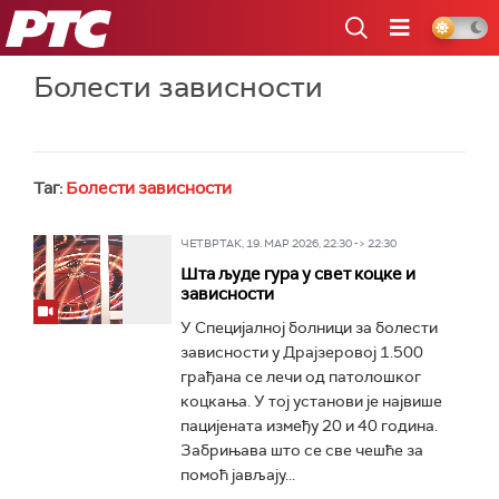
РТС
Болести зависности
Таг:
Болести зависности
ЧЕТВРТАК, 19. МАР 2026, 22:30 -> 22:30
Шта људе гура у свет коцке и
зависности
У Специјалној болници за болести
зависности у Драјзеровој 1.500
грађана се лечи од патолошког
коцкања. У тој установи је највише
пацијената између 20 и 40 година.
Забрињава што се све чешће за
помоћ јављају...