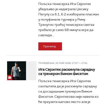
Пољска тенисерка Ига Свјонтек
убедљиво је надиграла Џесику
Пегулу са 6:1, 6:2 и изборила пласман
у полуфинале турнира у Риму.
Тренутно трећој тенисерки светаа
требало је само 68 минута игре да
савлада...
Прочитај
ПОНЕДЕЉАК, 23. МАР 2026, 17:27 -> 17:41
Ига Свјонтек раскинула сарадњу
са тренером Вимом Фисетом
Пољска тенисерка Ига Свјонтек
саопштила да је раскинула сарадњу
са досадашњим тренером Вимом
Фисетом. Свјонтекова није навела ко
ће преузети његово место али је