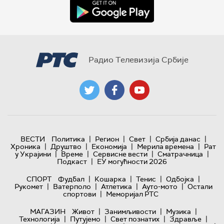
Радио Телевизија Србије
|
|
|
|
ВЕСТИ
Политика
Регион
Свет
Србија данас
|
|
|
|
Хроника
Друштво
Економија
Мерила времена
Рат
|
|
|
|
у Украјини
Време
Сервисне вести
Сматрачница
|
Подкаст
ЕУ могућности 2026
|
|
|
|
СПОРТ
Фудбал
Кошарка
Тенис
Одбојка
|
|
|
|
Рукомет
Ватерполо
Атлетика
Ауто-мото
Остали
|
спортови
Меморијал РТС
|
|
|
МАГАЗИН
Живот
Занимљивости
Музика
|
|
|
|
Технологијa
Путујемо
Свет познатих
Здравље