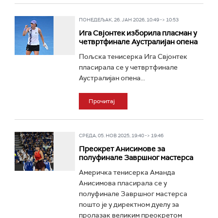
ПОНЕДЕЉАК, 26. ЈАН 2026, 10:49 -> 10:53
Ига Свјонтек изборила пласман у
четвртфинале Аустралијан опена
Пољска тенисерка Ига Свјонтек
пласирала се у четвртфинале
Аустралијан опена...
Прочитај
СРЕДА, 05. НОВ 2025, 19:40 -> 19:46
Преокрет Анисимове за
полуфинале Завршног мастерса
Америчка тенисерка Аманда
Анисимова пласирала се у
полуфинале Завршног мастерса
пошто је у директном дуелу за
пролазак великим преокретом