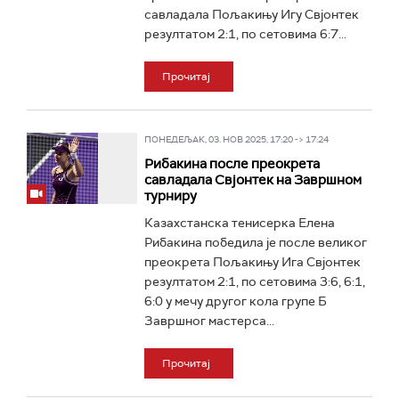
савладала Пољакињу Игу Свјонтек
резултатом 2:1, по сетовима 6:7...
Прочитај
ПОНЕДЕЉАК, 03. НОВ 2025, 17:20 -> 17:24
Рибакина после преокрета
савладала Свјонтек на Завршном
турниру
Казахстанска тенисерка Елена
Рибакина победила је после великог
преокрета Пољакињу Ига Свјонтек
резултатом 2:1, по сетовима 3:6, 6:1,
6:0 у мечу другог кола групе Б
Завршног мастерса...
Прочитај