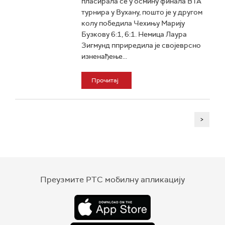
пласирала се у осмину финала ВТА
турнира у Вухану, пошто је у другом
колу победила Чехињу Марију
Бузкову 6:1, 6:1. Немица Лаура
Зигмунд пприредила је својеврсно
изненађење...
Прочитај
>
Преузмите РТС мобилну апликацију