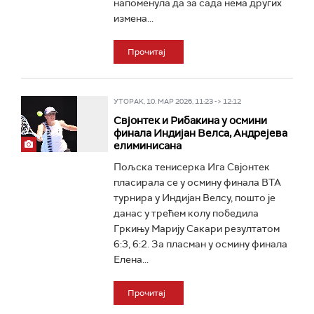
напоменула да за сада нема других
измена...
Прочитај
УТОРАК, 10. МАР 2026, 11:23 -> 12:12
Свјонтек и Рибакина у осмини
финала Индијан Велса, Андрејева
елиминисана
Пољска тенисерка Ига Свјонтек
пласирала се у осмину финала ВТА
турнира у Индијан Велсу, пошто је
данас у трећем колу победила
Гркињу Марију Сакари резултатом
6:3, 6:2. За пласман у осмину финала
Елена...
Прочитај