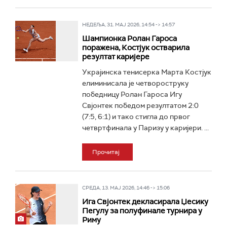
НЕДЕЉА, 31. МАЈ 2026, 14:54 -> 14:57
Шампионка Ролан Гароса
поражена, Костјук остварила
резултат каријере
Украјинска тенисерка Марта Костјук
елиминисала је четвороструку
победницу Ролан Гароса Игу
Свјонтек победом резултатом 2:0
(7:5, 6:1) и тако стигла до првог
четвртфинала у Паризу у каријери. ...
Прочитај
СРЕДА, 13. МАЈ 2026, 14:46 -> 15:06
Ига Свјонтек декласирала Џесику
Пегулу за полуфинале турнира у
Риму