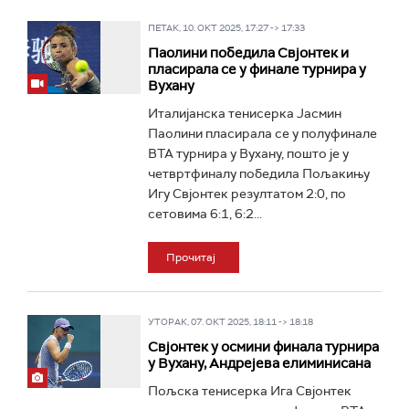
ПЕТАК, 10. ОКТ 2025, 17:27 -> 17:33
Паолини победила Свјонтек и
пласирала се у финале турнира у
Вухану
Италијанска тенисерка Јасмин
Паолини пласирала се у полуфинале
ВТА турнира у Вухану, пошто је у
четвртфиналу победила Пољакињу
Игу Свјонтек резултатом 2:0, по
сетовима 6:1, 6:2...
Прочитај
УТОРАК, 07. ОКТ 2025, 18:11 -> 18:18
Свјонтек у осмини финала турнира
у Вухану, Андрејева елиминисана
Пољска тенисерка Ига Свјонтек