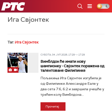
РТС
Ига Свјонтек
Таг:
Ига Свјонтек
СУБОТА, 04. ЈУЛ 2026, 17:29 -> 17:29
Вимблдон ће имати нову
шампионку - Свјонтек поражена од
талентоване Филипинке
Пољакиња Ига Свјонтек изгубила је
од Филипинке Александре Еале у
два сета 7:6, 6:2 и завршила учешће у
трећем колу Вимблдона...
Прочитај