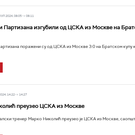
Л 2024, 08:05 -> 08:11
 Партизана изгубили од ЦСКА из Москве на Брат
ртизана поражени су од ЦСКА из Москве 3:0 на Братском купу к
24, 14:22 -> 14:27
колић преузео ЦСКА из Москве
лски тренер Марко Николић преузео је ЦСКА из Москве, саопшт