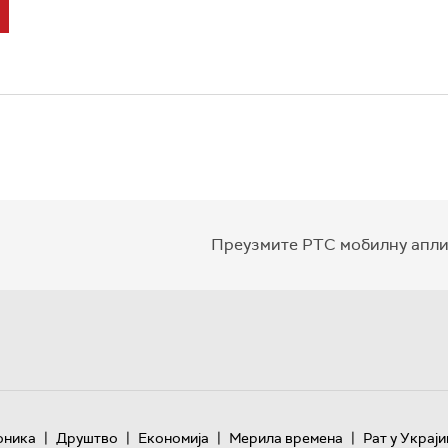
Преузмите РТС мобилну апли
|
|
|
|
оника
Друштво
Економија
Мерила времена
Рат у Украји