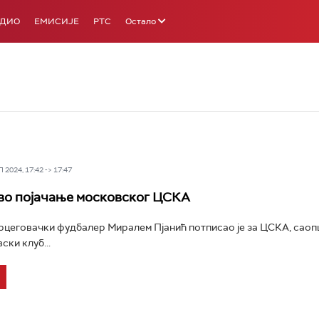
АДИО
ЕМИСИЈЕ
РТС
Остало
2024, 17:42 -> 17:47
во појачање московског ЦСКА
цеговачки фудбалер Миралем Пјанић потписао је за ЦСКА, саоп
ски клуб...