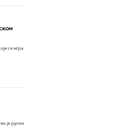
ском
оји се игра
ио је руски