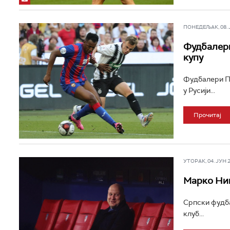
ПОНЕДЕЉАК, 08. ЈУ
Фудбалери
купу
Фудбалери Па
у Русији...
Прочитај
УТОРАК, 04. ЈУН 20
Марко Ни
Српски фудба
клуб...