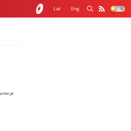
Lat
Eng
штио је