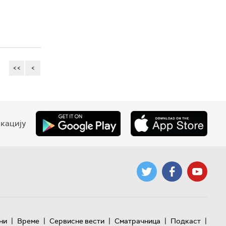
<<
<
кацију
|
|
|
|
|
ни
Време
Сервисне вести
Сматрачница
Подкаст