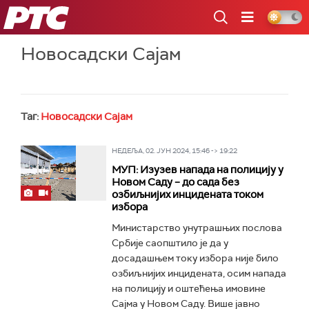
РТС
Новосадски Сајам
Таг:
Новосадски Сајам
НЕДЕЉА, 02. ЈУН 2024, 15:46 -> 19:22
МУП: Изузев напада на полицију у
Новом Саду – до сада без
озбиљнијих инцидената током
избора
Министарство унутрашњих послова
Србије саопштило је да у
досадашњем току избора није било
озбиљнијих инцидената, осим напада
на полицију и оштећења имовине
Сајма у Новом Саду. Више јавно