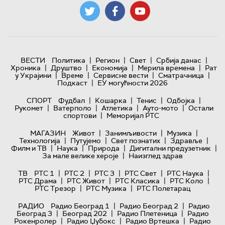
|
|
|
|
ВЕСТИ
Политика
Регион
Свет
Србија данас
|
|
|
|
Хроника
Друштво
Економија
Мерила времена
Рат
|
|
|
|
у Украјини
Време
Сервисне вести
Сматрачница
|
Подкаст
ЕУ могућности 2026
|
|
|
|
СПОРТ
Фудбал
Кошарка
Тенис
Одбојка
|
|
|
|
Рукомет
Ватерполо
Атлетика
Ауто-мото
Остали
|
спортови
Меморијал РТС
|
|
|
МАГАЗИН
Живот
Занимљивости
Музика
|
|
|
|
Технологијa
Путујемо
Свет познатих
Здравље
|
|
|
|
Филм и ТВ
Наука
Природа
Дигитални предузетник
|
За мале велике хероје
Наизглед здрав
|
|
|
|
|
ТВ
РТС 1
РТС 2
РТС 3
РТС Свет
РТС Наука
|
|
|
|
РТС Драма
РТС Живот
РТС Класика
РТС Коло
|
|
РТС Трезор
РТС Музика
РТС Полетарац
|
|
РАДИО
Радио Београд 1
Радио Београд 2
Радио
|
|
|
Београд 3
Београд 202
Радио Плетеница
Радио
|
|
|
Рокенролер
Радио Џубокс
Радио Вртешка
Радио