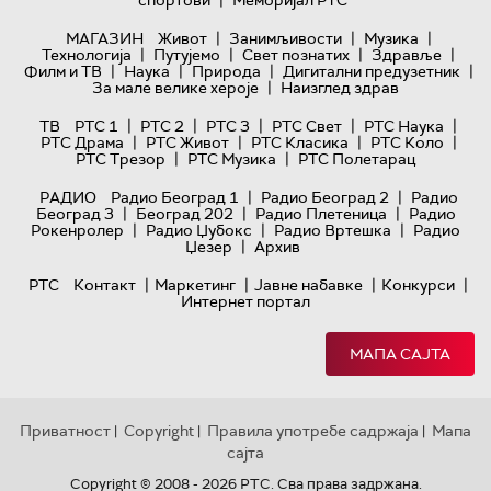
|
спортови
Меморијал РТС
|
|
|
МАГАЗИН
Живот
Занимљивости
Музика
|
|
|
|
Технологијa
Путујемо
Свет познатих
Здравље
|
|
|
|
Филм и ТВ
Наука
Природа
Дигитални предузетник
|
За мале велике хероје
Наизглед здрав
|
|
|
|
|
ТВ
РТС 1
РТС 2
РТС 3
РТС Свет
РТС Наука
|
|
|
|
РТС Драма
РТС Живот
РТС Класика
РТС Коло
|
|
РТС Трезор
РТС Музика
РТС Полетарац
|
|
РАДИО
Радио Београд 1
Радио Београд 2
Радио
|
|
|
Београд 3
Београд 202
Радио Плетеница
Радио
|
|
|
Рокенролер
Радио Џубокс
Радио Вртешка
Радио
|
Џезер
Архив
|
|
|
|
РТС
Контакт
Маркетинг
Јавне набавке
Конкурси
Интернет портал
МАПА САЈТА
Приватност
Copyright
Правила употребе садржаја
Мапа
|
|
|
сајта
Copyright © 2008 - 2026 РТС. Сва права задржана.