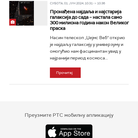
СУБОТА, 01. ЈУН 2024, 10:31 -> 10:36
Пронађена најдаља и најстарија
галаксија до сада – настала само
300 милиона година након Великог
праска
Насин телескоп „Џејмс Веб“ открио
је најдаљу галаксију у универзуму и
омогућио нам фасцинантан увид у
најранији период космоса...
Прочитај
Преузмите РТС мобилну апликацију