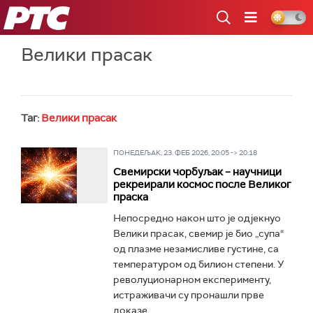
РТС
Велики прасак
Таг:
Велики прасак
ПОНЕДЕЉАК, 23. ФЕБ 2026, 20:05 -> 20:18
Свемирски чорбуљак – научници
рекреирали космос после Великог
праска
Непосредно након што је одјекнуо
Велики прасак, свемир је био „супа“
од плазме незамисливе густине, са
температуром од билион степени. У
револуционарном експерименту,
истраживачи су пронашли прве
доказе...