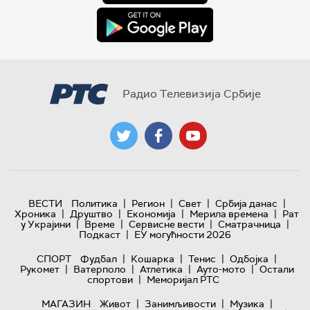
Радио Телевизија Србије
|
|
|
|
ВЕСТИ
Политика
Регион
Свет
Србија данас
|
|
|
|
Хроника
Друштво
Економија
Мерила времена
Рат
|
|
|
|
у Украјини
Време
Сервисне вести
Сматрачница
|
Подкаст
ЕУ могућности 2026
|
|
|
|
СПОРТ
Фудбал
Кошарка
Тенис
Одбојка
|
|
|
|
Рукомет
Ватерполо
Атлетика
Ауто-мото
Остали
|
спортови
Меморијал РТС
|
|
|
МАГАЗИН
Живот
Занимљивости
Музика