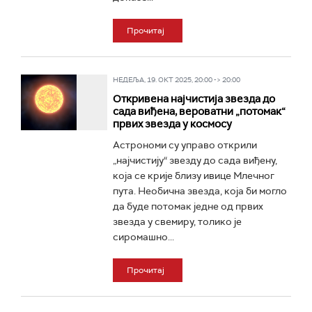
Прочитај
НЕДЕЉА, 19. ОКТ 2025, 20:00 -> 20:00
Откривена најчистија звезда до
сада виђена, вероватни „потомак“
првих звезда у космосу
Астрономи су управо открили
„најчистију“ звезду до сада виђену,
која се крије близу ивице Млечног
пута. Необична звезда, која би могло
да буде потомак једне од првих
звезда у свемиру, толико је
сиромашно...
Прочитај