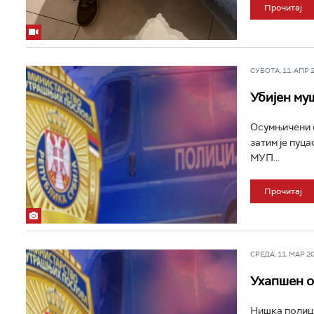
Прочитај
СУБОТА, 11. АПР 20
Убијен му
Осумњичени с
затим је пуца
МУП...
Прочитај
СРЕДА, 11. МАР 202
Ухапшен о
Нишка полици