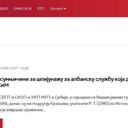
АДИО
ЕМИСИЈЕ
РТС
Остало
2026, 21:07 -> 21:28
сумњичени за шпијунажу за албанску службу која д
КиМ
СБПТ и СКОП-а УКП МУП-а Србије, у сарадњи са Вишим јавним т
ИА, данас су на подручју Краљева, ухапсили Р. Т. (1980) из Исток
 је извршио кривично...