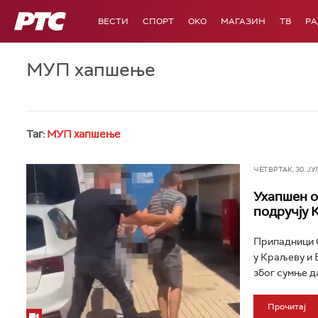
РТС
ВЕСТИ
СПОРТ
OKO
МАГАЗИН
ТВ
Р
МУП хапшење
Таг:
МУП хапшење
ЧЕТВРТАК, 30. ЈУЛ 
Ухапшен о
подручју 
Припадници 
у Краљеву и Б
због сумње да
Прочитај