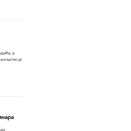
дића, а
саопштио је
инара
ану