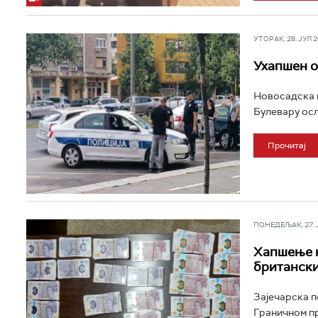
УТОРАК, 28. ЈУЛ 20
Ухапшен о
Новосадска п
Булевару осл
Прочитај
ПОНЕДЕЉАК, 27. ЈУ
Хапшење н
британски
Зајечарска по
Граничном пр