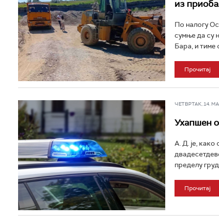
из приоб
По налогу Ос
сумње да су 
Бара, и тиме 
Прочитај
ЧЕТВРТАК, 14. МАЈ
Ухапшен о
А. Д. је, как
двадесетдеве
пределу груди
Прочитај