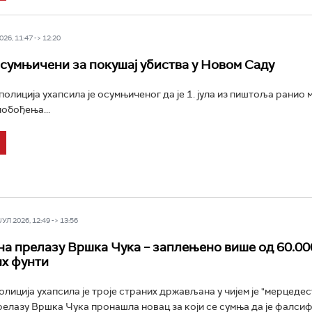
26, 11:47 -> 12:20
сумњичени за покушај убиства у Новом Саду
олиција ухапсила је осумњиченог да је 1. јула из пиштоља ранио
обођења...
Л 2026, 12:49 -> 13:56
а прелазу Вршка Чука – заплењено више од 60.00
х фунти
лиција ухапсила је троје страних држављана у чијем је "мерцедес
елазу Вршка Чука пронашла новац за који се сумња да је фалсиф