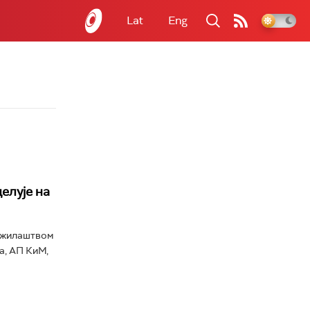
Lat
Eng
елује на
ужилаштвом
а, АП КиМ,