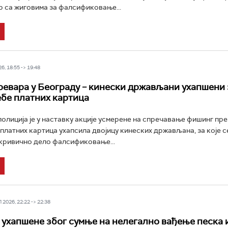
ир са жиговима за фалсификовање...
6, 18:55 -> 19:48
евара у Београду – кинески држављани ухапшени 
бе платних картица
олиција је у наставку акције усмерене на спречавање фишинг пре
платних картица ухапсила двојицу кинеских држављана, за које с
кривично дело фалсификовање...
2026, 22:22 -> 22:38
 ухапшене због сумње на нелегално вађење песка 