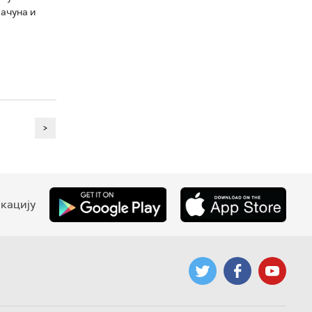
ачуна и
>
кацију