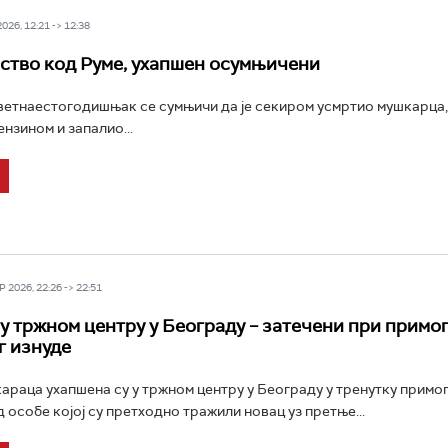
26, 12:21 -> 12:38
ство код Руме, ухапшен осумњичени
етнаестогодишњак се сумњичи да је секиром усмртио мушкарца,
нзином и запалио...
 2026, 22:26 -> 22:51
у тржном центру у Београду – затечени при примо
г изнуде
араца ухапшена су у тржном центру у Београду у тренутку примо
 особе којој су претходно тражили новац уз претње...