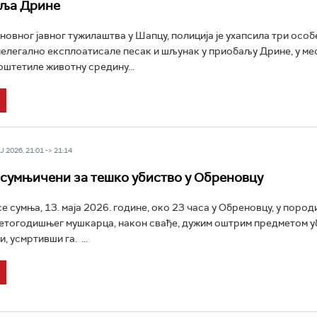
аља Дрине
новног јавног тужилаштва у Шапцу, полиција је ухапсила три особ
нелегално експлоатисале песак и шљунак у приобаљу Дрине, у ме
оштетиле животну средину...
 2026, 21:01 -> 21:14
сумњичени за тешко убиство у Обреновцу
о се сумња, 13. маја 2026. године, око 23 часа у Обреновцу, у пород
тогодишњег мушкарца, након свађе, дужим оштрим предметом у
, усмртивши га. ...