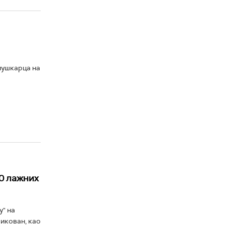
 мушкарца на
0 лажних
у" на
икован, као