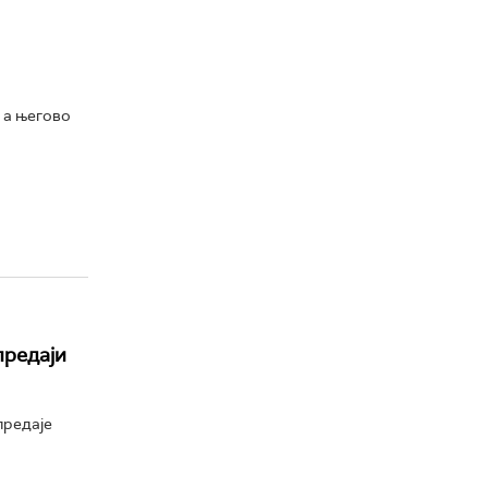
 а његово
предаји
предаје