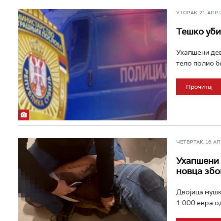
УТОРАК, 21. АПР 20
Тешко уби
Ухапшени дев
тело полио бе
Прочитај
ЧЕТВРТАК, 16. АПР
Ухапшени 
новца збо
Двојица мушк
1.000 евра од