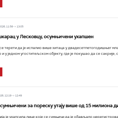
26, 11:58 -> 13:05
шкарац у Лесковцу, осумњичени ухапшен
е терети да је испалио више хитаца у двадесетпетогодишњег мла
о и у једном угоститељском објекту, где је покушао да се сакрије, 
6, 12:19 -> 12:49
сумњичени за пореску утају више од 15 милиона д
ја је ухапсила лице које се сумњичи да је обављало нерегистров