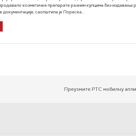
продавало козметичке препарате разним купцима без издавања р
е документације, саопштила је Пореска...
Преузмите РТС мобилну апли