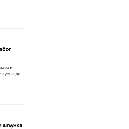
због
вара и
е сумња да
и шљунка