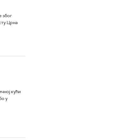
е због
сту Црна
ичној кући
бо у