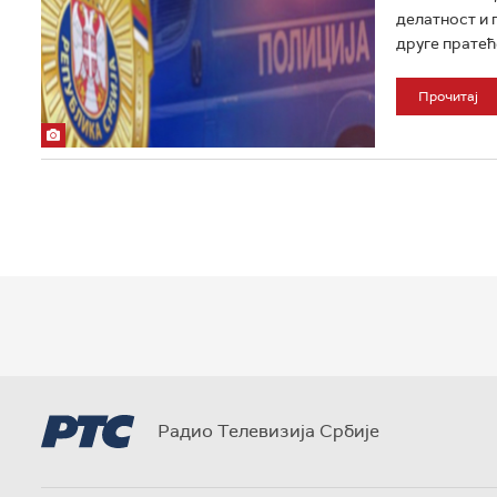
делатност и 
друге пратећ
Прочитај
Радио Телевизија Србије