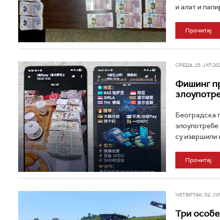
и алат и пап
Прочитај
СРЕДА, 15. ЈУЛ 202
Фишинг пр
злоупотре
Београдска п
злоупотребе 
су извршили 
Прочитај
ЧЕТВРТАК, 02. ЈУЛ 
Три особе