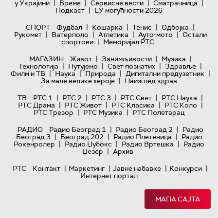
|
|
|
|
у Украјини
Време
Сервисне вести
Сматрачница
|
Подкаст
ЕУ могућности 2026
|
|
|
|
СПОРТ
Фудбал
Кошарка
Тенис
Одбојка
|
|
|
|
Рукомет
Ватерполо
Атлетика
Ауто-мото
Остали
|
спортови
Меморијал РТС
|
|
|
МАГАЗИН
Живот
Занимљивости
Музика
|
|
|
|
Технологијa
Путујемо
Свет познатих
Здравље
|
|
|
|
Филм и ТВ
Наука
Природа
Дигитални предузетник
|
За мале велике хероје
Наизглед здрав
|
|
|
|
|
ТВ
РТС 1
РТС 2
РТС 3
РТС Свет
РТС Наука
|
|
|
|
РТС Драма
РТС Живот
РТС Класика
РТС Коло
|
|
РТС Трезор
РТС Музика
РТС Полетарац
|
|
РАДИО
Радио Београд 1
Радио Београд 2
Радио
|
|
|
Београд 3
Београд 202
Радио Плетеница
Радио
|
|
|
Рокенролер
Радио Џубокс
Радио Вртешка
Радио
|
Џезер
Архив
|
|
|
|
РТС
Контакт
Маркетинг
Јавне набавке
Конкурси
Интернет портал
МАПА САЈТА