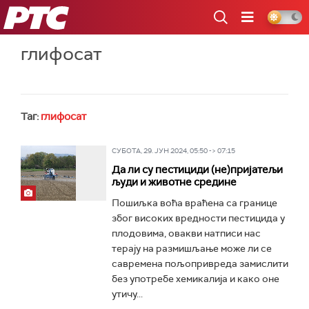
РТС
глифосат
Таг:
глифосат
СУБОТА, 29. ЈУН 2024, 05:50 -> 07:15
Да ли су пестициди (не)пријатељи
људи и животне средине
Пошиљка воћа враћена са границе
због високих вредности пестицида у
плодовима, овакви натписи нас
терају на размишљање може ли се
савремена пољопривреда замислити
без употребе хемикалија и како оне
утичу...