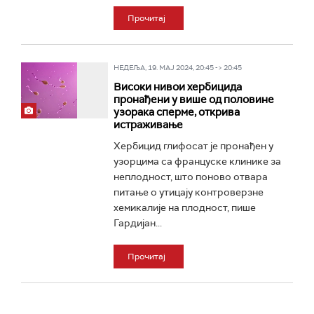
Прочитај
НЕДЕЉА, 19. МАЈ 2024, 20:45 -> 20:45
Високи нивои хербицида
пронађени у више од половине
узорака сперме, открива
истраживање
Хербицид глифосат je пронађен у
узорцима са француске клинике за
неплодност, што поново отвара
питање о утицају контроверзне
хемикалије на плодност, пише
Гардијан...
Прочитај