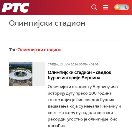
РТС
Олимпијски стадион
Таг:
Олимпијски стадион
СРЕДА, 12. ЈУН 2024, 00:59 -> 01:09
Олимпијски стадион – сведок
бурне историје Берлина
Олимпијски стадион у Берлину има
историју дугу преко 100 година
током којих је био сведок бурних
дешавања која су мењала Немачку и
свет. На њему су падали светски
рекорди, угостио је олимпијце, био
домаћин...