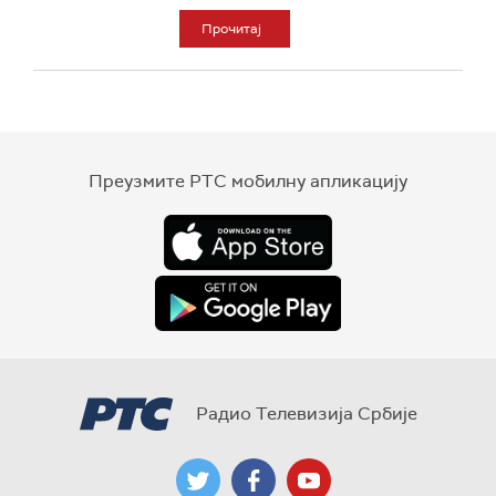
Прочитај
Преузмите РТС мобилну апликацију
Радио Телевизија Србије