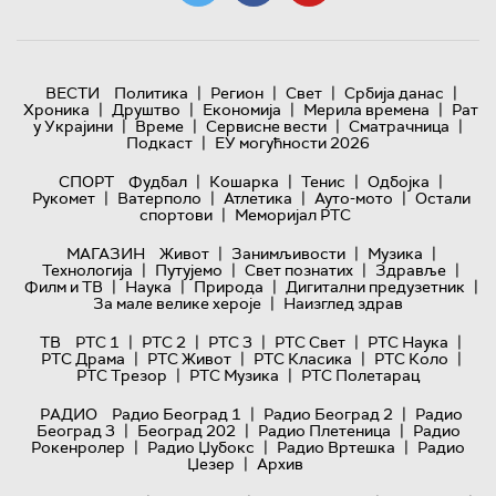
|
|
|
|
ВЕСТИ
Политика
Регион
Свет
Србија данас
|
|
|
|
Хроника
Друштво
Економија
Мерила времена
Рат
|
|
|
|
у Украјини
Време
Сервисне вести
Сматрачница
|
Подкаст
ЕУ могућности 2026
|
|
|
|
СПОРТ
Фудбал
Кошарка
Тенис
Одбојка
|
|
|
|
Рукомет
Ватерполо
Атлетика
Ауто-мото
Остали
|
спортови
Меморијал РТС
|
|
|
МАГАЗИН
Живот
Занимљивости
Музика
|
|
|
|
Технологијa
Путујемо
Свет познатих
Здравље
|
|
|
|
Филм и ТВ
Наука
Природа
Дигитални предузетник
|
За мале велике хероје
Наизглед здрав
|
|
|
|
|
ТВ
РТС 1
РТС 2
РТС 3
РТС Свет
РТС Наука
|
|
|
|
РТС Драма
РТС Живот
РТС Класика
РТС Коло
|
|
РТС Трезор
РТС Музика
РТС Полетарац
|
|
РАДИО
Радио Београд 1
Радио Београд 2
Радио
|
|
|
Београд 3
Београд 202
Радио Плетеница
Радио
|
|
|
Рокенролер
Радио Џубокс
Радио Вртешка
Радио
|
Џезер
Архив