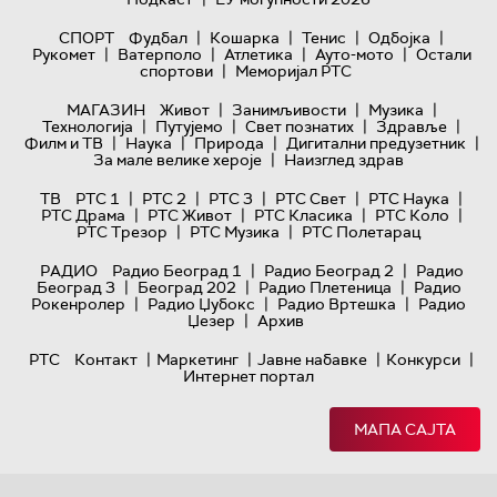
|
|
|
|
СПОРТ
Фудбал
Кошарка
Тенис
Одбојка
|
|
|
|
Рукомет
Ватерполо
Атлетика
Ауто-мото
Остали
|
спортови
Меморијал РТС
|
|
|
МАГАЗИН
Живот
Занимљивости
Музика
|
|
|
|
Технологијa
Путујемо
Свет познатих
Здравље
|
|
|
|
Филм и ТВ
Наука
Природа
Дигитални предузетник
|
За мале велике хероје
Наизглед здрав
|
|
|
|
|
ТВ
РТС 1
РТС 2
РТС 3
РТС Свет
РТС Наука
|
|
|
|
РТС Драма
РТС Живот
РТС Класика
РТС Коло
|
|
РТС Трезор
РТС Музика
РТС Полетарац
|
|
РАДИО
Радио Београд 1
Радио Београд 2
Радио
|
|
|
Београд 3
Београд 202
Радио Плетеница
Радио
|
|
|
Рокенролер
Радио Џубокс
Радио Вртешка
Радио
|
Џезер
Архив
|
|
|
|
РТС
Контакт
Маркетинг
Јавне набавке
Конкурси
Интернет портал
МАПА САЈТА