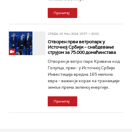
Прочитај
СРЕДА, 15. МАЈ 2024, 15:57 -> 20:02
Отворен први ветропарк у
Источној Србији – снабдевање
струјом за 75.000 домаћинстава
Отворен је ветро парк Кривача код
Голупца, први - у Источној Србији.
Инвестиција вредна 165 милона
евра – важан је корак ка транзицији
земље према зеленој енергији...
Прочитај