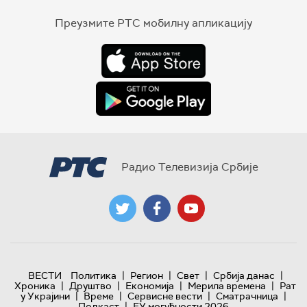
Преузмите РТС мобилну апликацију
Радио Телевизија Србије
|
|
|
|
ВЕСТИ
Политика
Регион
Свет
Србија данас
|
|
|
|
Хроника
Друштво
Економија
Мерила времена
Рат
|
|
|
|
у Украјини
Време
Сервисне вести
Сматрачница
|
Подкаст
ЕУ могућности 2026