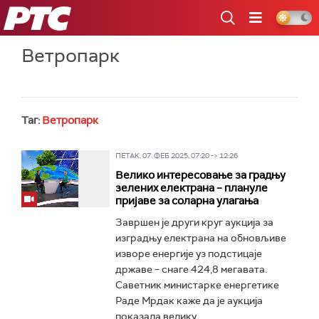
РТС
Ветропарк
Таг:
Ветропарк
ПЕТАК, 07. ФЕБ 2025, 07:20 -> 12:26
Велико интересовање за градњу
зелених електрана – плануле
пријаве за соларна улагања
Завршен је други круг аукција за
изградњу електрана на обновљиве
изворе енергије уз подстицаје
државе – снаге 424,8 мегавата.
Саветник министарке енергетике
Раде Мрдак каже да је аукција
показала велику...