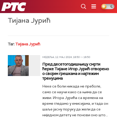
РТС
Тијана Јурић
Таг:
Тијана Јурић
НЕДЕЉА, 12. МАЈ 2024, 18:50 -> 18:50
Пред десетогодишњицу смрти
ћерке Тијане Игор Јурић отворено
о својим грешкама и најтежим
тренуцима
Неке се боли никада не преболе,
само се научи како са њима да се
живи. Игора Јурића са времена на
време гледамо у емисијама, и тада он
шаље јасну поруку да жели да се
ниједном детету не понови оно што...