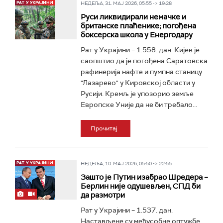
НЕДЕЉА, 31. МАЈ 2026, 05:55 -> 19:28
Руси ликвидирали немачке и
британске плаћенике; погођена
боксерска школа у Енергодару
Рат у Украјини – 1.558. дан. Кијев је
саопштио да је погођена Саратовска
рафинерија нафте и пумпна станицу
"Лазарево" у Кировској области у
Русији. Кремљ је упозорио земље
Европске Уније да не би требало...
Прочитај
НЕДЕЉА, 10. МАЈ 2026, 05:50 -> 22:55
Зашто је Путин изабрао Шредера –
Берлин није одушевљен, СПД би
да размотри
Рат у Украјини – 1.537. дан.
Настављене су међусобне оптужбе