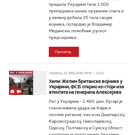
предала Украјини тела 1.000
припадника њених оружаних снага и
у замену добила 35 тела својих
војника, потврдио је Владимир
Медински, помоћник руског
председника...
Прочитај
НЕДЕЉА, 22. ФЕБ 2026, 05:50 -> 22:22
Хили: Желим британске војнике у
Украјини; ФСБ открио ко стоји иза
атентата на генерала Алексејева
Рат у Украјини – 1.460. дан. Русија је
током извела ударе на Кијев и
околне регионе, као и на Дњепарску,
Кировоградску, Николајевску,
Одеску, Полтавску и Сумску област,
саопштио је председник Украјина...