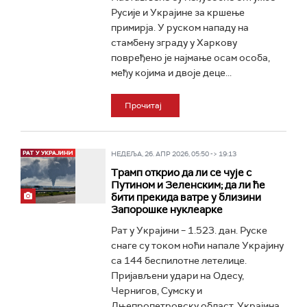
Русије и Украјине за кршење
примирја. У руском нападу на
стамбену зграду у Харкову
повређено је најмање осам особа,
међу којима и двоје деце...
Прочитај
НЕДЕЉА, 26. АПР 2026, 05:50 -> 19:13
Трамп открио да ли се чује с
Путином и Зеленским; да ли ће
бити прекида ватре у близини
Запорошке нуклеарке
Рат у Украјини – 1.523. дан. Руске
снаге су током ноћи напале Украјину
са 144 беспилотне летелице.
Пријављени удари на Одесу,
Чернигов, Сумску и
Дњепропетровску област. Украјина