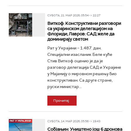
СУБОТА, 21. МАР 2026, 05:54 -> 22:27
Виткоф: Конструктивни разговори
са украјинском делегацијом на
Флориди; Лавров: САД желе да
доминирају светом
Рат у Украјини – 1.487. дан.
Специјални изасланик Беле куће
Стив Виткоф оценио је да је
разговор делегација САД и Украјине
у Мајамију о мировном решењу био
конструктиван. Са друге стране,
руски министар...
Прочитај
СУБОТА, 14. МАР 2026, 05:56 -> 19:43
Собјањин: Уништено још 6 дронова