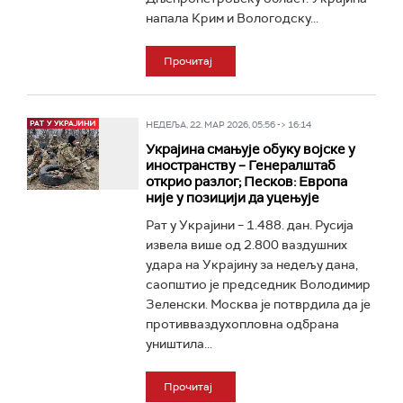
напала Крим и Вологодску...
Прочитај
НЕДЕЉА, 22. МАР 2026, 05:56 -> 16:14
Украјина смањује обуку војске у
иностранству – Генералштаб
открио разлог; Песков: Европа
није у позицији да уцењује
Рат у Украјини – 1.488. дан. Русија
извела више од 2.800 ваздушних
удара на Украјину за недељу дана,
саопштио је председник Володимир
Зеленски. Москва је потврдила да је
противваздухопловна одбрана
уништила...
Прочитај