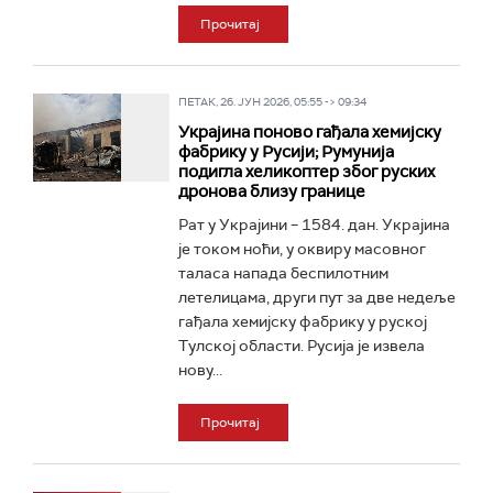
Прочитај
ПЕТАК, 26. ЈУН 2026, 05:55 -> 09:34
Украјина поново гађала хемијску
фабрику у Русији; Румунија
подигла хеликоптер због руских
дронова близу границе
Рат у Украјини – 1584. дан. Украјина
је током ноћи, у оквиру масовног
таласа напада беспилотним
летелицама, други пут за две недеље
гађала хемијску фабрику у руској
Тулској области. Русија је извела
нову...
Прочитај