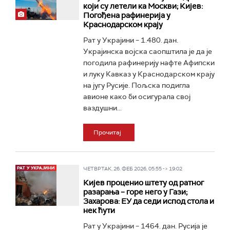
који су летели ка Москви; Кијев:
Погођена рафинерија у
Краснодарском крају
Рат у Украјини – 1.480. дан.
Украјинска војска саопштила је да је
погодила рафинерију нафте Афипски
и луку Кавказ у Краснодарском крају
на југу Русије. Пољска подигла
авионе како би осигурала свој
ваздушни...
Прочитај
ЧЕТВРТАК, 26. ФЕБ 2026, 05:55 -> 19:02
Кијев проценио штету од ратног
разарања – горе него у Гази;
Захарова: ЕУ да седи испод стола и
нек ћути
Рат у Украјини – 1464. дан. Русија је