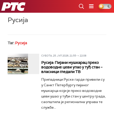
РТС
Русија
Таг:
Русија
СУБОТА, 25. ЈУЛ 2026, 21:55 -> 22:08
Русија: Пијани мушкарац преко
водоводне цеви упао у туђ стан –
власници гледали ТВ
Припадници Руске гарде привели су
у Санкт Петербургу пијаног
мушкарца који је преко водоводне
цеви ушао у туђи стан у центру града,
саопштила је регионална управа те
службе...