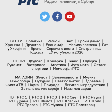
Радио Телевизија Србије
|
|
|
|
ВЕСТИ
Политика
Регион
Свет
Србија данас
|
|
|
|
Хроника
Друштво
Економија
Мерила времена
Рат
|
|
|
|
у Украјини
Време
Сервисне вести
Сматрачница
|
Подкаст
ЕУ могућности 2026
|
|
|
|
СПОРТ
Фудбал
Кошарка
Тенис
Одбојка
|
|
|
|
Рукомет
Ватерполо
Атлетика
Ауто-мото
Остали
|
спортови
Меморијал РТС
|
|
|
МАГАЗИН
Живот
Занимљивости
Музика
|
|
|
|
Технологијa
Путујемо
Свет познатих
Здравље
|
|
|
|
Филм и ТВ
Наука
Природа
Дигитални предузетник
|
За мале велике хероје
Наизглед здрав
|
|
|
|
|
ТВ
РТС 1
РТС 2
РТС 3
РТС Свет
РТС Наука
|
|
|
|
РТС Драма
РТС Живот
РТС Класика
РТС Коло
|
|
РТС Трезор
РТС Музика
РТС Полетарац