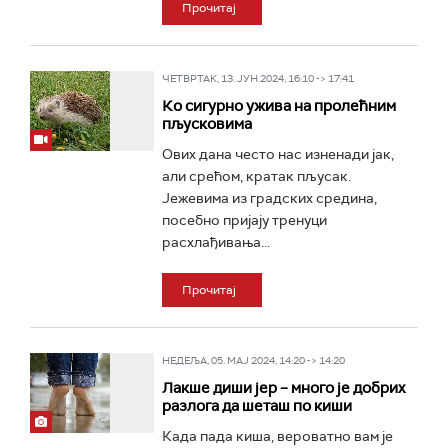
Прочитај
ЧЕТВРТАК, 13. ЈУН 2024, 16:10 -> 17:41
Ко сигурно ужива на пролећним
пљусковима
Ових дана често нас изненади јак,
али срећом, кратак пљусак.
Јежевима из градских средина,
посебно пријају тренуци
расхлађивања...
Прочитај
НЕДЕЉА, 05. МАЈ 2024, 14:20 -> 14:20
Лакше диши јер – много је добрих
разлога да шеташ по киши
Када пада киша, вероватно вам је