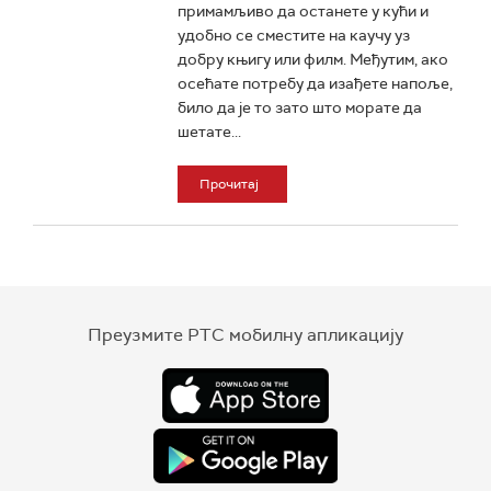
примамљиво да останете у кући и
удобно се сместите на каучу уз
добру књигу или филм. Међутим, ако
осећате потребу да изађете напоље,
било да је то зато што морате да
шетате...
Прочитај
Преузмите РТС мобилну апликацију