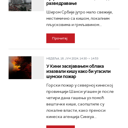
разведравање
Широм Србије јутро мало свежије,
местимично са кишом, локалним
пљусковима и грмљавином...
Прочитај
НЕДЕЉА, 16. ЈУН 2024, 14:30 -> 14:53
У Кини засејавањем облака
изазвали кишу како би угасили
шумски пожар
Горски пожар у северној кинеској
провинцији Шанси угашен је после
четири дана гашења уз помоћ
вештачке кише, саопштиле су
локалне власти, како преноси
кинеска агенција Синхуа...