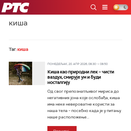
РТС
киша
Таг:
киша
ПОНЕДЕЉАК, 20. АПР 2026, 08:30 -> 08:50
Киша као природни лек – чисти
ваздух, смирује ум и буди
носталгију
Од свог препознатљивог мириса до
негативних јона које ослобађа, киша
има неке невероватне користи за
наша тела – посебно када је у питању
наше расположење...