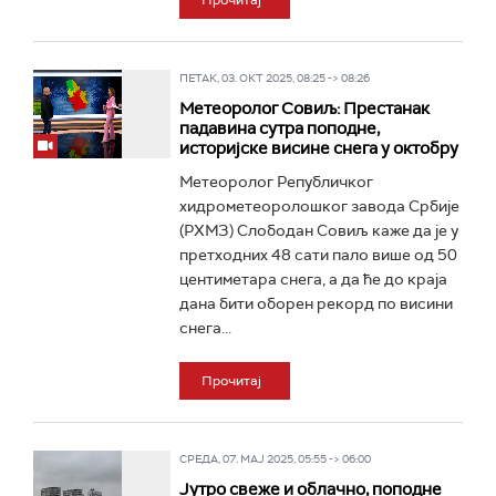
Прочитај
ПЕТАК, 03. ОКТ 2025, 08:25 -> 08:26
Метеоролог Совиљ: Престанак
падавина сутра поподне,
историјске висине снега у октобру
Метеоролог Републичког
хидрометеоролошког завода Србије
(РХМЗ) Слободан Совиљ каже да је у
претходних 48 сати пало више од 50
центиметара снега, а да ће до краја
дана бити оборен рекорд по висини
снега...
Прочитај
СРЕДА, 07. МАЈ 2025, 05:55 -> 06:00
Јутро свеже и облачно, поподне