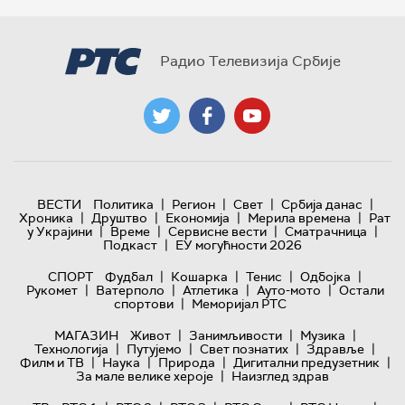
Радио Телевизија Србије
|
|
|
|
ВЕСТИ
Политика
Регион
Свет
Србија данас
|
|
|
|
Хроника
Друштво
Економија
Мерила времена
Рат
|
|
|
|
у Украјини
Време
Сервисне вести
Сматрачница
|
Подкаст
ЕУ могућности 2026
|
|
|
|
СПОРТ
Фудбал
Кошарка
Тенис
Одбојка
|
|
|
|
Рукомет
Ватерполо
Атлетика
Ауто-мото
Остали
|
спортови
Меморијал РТС
|
|
|
МАГАЗИН
Живот
Занимљивости
Музика
|
|
|
|
Технологијa
Путујемо
Свет познатих
Здравље
|
|
|
|
Филм и ТВ
Наука
Природа
Дигитални предузетник
|
За мале велике хероје
Наизглед здрав