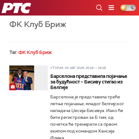
РТС
ФК Клуб Бриж
Таг:
ФК Клуб Бриж
УТОРАК, 04. АВГ 2026, 16:29 -> 16:29
Барселона представила појачање
за будућност – Бисиву стигао из
Белгије
Барселона је представила треће
летње појачање, младог белгијског
нападача Џесија Бисивуа. Иако ће
бити регистрован за Б тим, од
почетка ће тренирати са првом
екипом под командом Хансија
Флика...