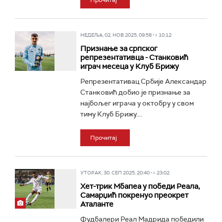
Прочитај
НЕДЕЉА, 02. НОВ 2025, 09:58 -> 10:12
Признање за српског
репрезентативца - Станковић
играч месеца у Клуб Брижу
Репрезентативац Србије Александар
Станковић добио је признање за
најбољег играча у октобру у свом
тиму Клуб Брижу....
Прочитај
УТОРАК, 30. СЕП 2025, 20:40 -> 23:02
Хет-трик Мбапеа у победи Реала,
Самарџић покренуо преокрет
Аталанте
Фудбалери Реал Мадрида победили