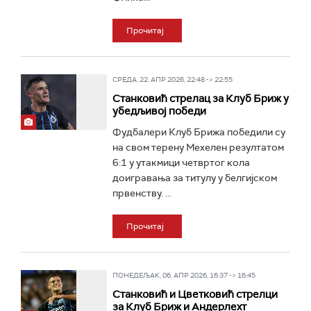
Прочитај
СРЕДА, 22. АПР 2026, 22:48 -> 22:55
Станковић стрелац за Клуб Бриж у
убедљивој победи
Фудбалери Клуб Брижа победили су
на свом терену Мехелен резултатом
6:1 у утакмици четвртог кола
доигравања за титулу у белгијском
првенству. ...
Прочитај
ПОНЕДЕЉАК, 06. АПР 2026, 16:37 -> 16:45
Станковић и Цветковић стрелци
за Клуб Бриж и Андерлехт