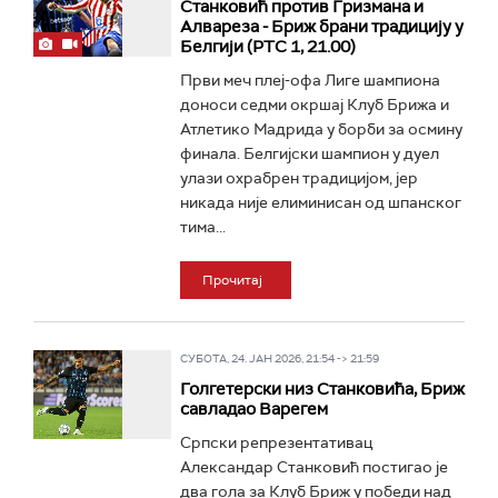
Станковић против Гризмана и
Алвареза - Бриж брани традицију у
Белгији (РТС 1, 21.00)
Први меч плеј-офа Лиге шампиона
доноси седми окршај Клуб Брижа и
Атлетико Мадрида у борби за осмину
финала. Белгијски шампион у дуел
улази охрабрен традицијом, јер
никада није елиминисан од шпанског
тима...
Прочитај
СУБОТА, 24. ЈАН 2026, 21:54 -> 21:59
Голгетерски низ Станковића, Бриж
савладао Варегем
Српски репрезентативац
Александар Станковић постигао је
два гола за Клуб Бриж у победи над