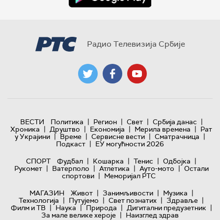
Радио Телевизија Србије
|
|
|
|
ВЕСТИ
Политика
Регион
Свет
Србија данас
|
|
|
|
Хроника
Друштво
Економија
Мерила времена
Рат
|
|
|
|
у Украјини
Време
Сервисне вести
Сматрачница
|
Подкаст
ЕУ могућности 2026
|
|
|
|
СПОРТ
Фудбал
Кошарка
Тенис
Одбојка
|
|
|
|
Рукомет
Ватерполо
Атлетика
Ауто-мото
Остали
|
спортови
Меморијал РТС
|
|
|
МАГАЗИН
Живот
Занимљивости
Музика
|
|
|
|
Технологијa
Путујемо
Свет познатих
Здравље
|
|
|
|
Филм и ТВ
Наука
Природа
Дигитални предузетник
|
За мале велике хероје
Наизглед здрав