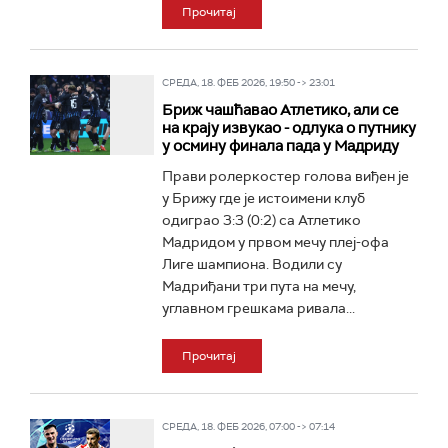
Прочитај
СРЕДА, 18. ФЕБ 2026, 19:50 -> 23:01
Бриж чашћавао Атлетико, али се
на крају извукао - одлука о путнику
у осмину финала пада у Мадриду
Прави ролеркостер голова виђен је
у Брижу где је истоимени клуб
одиграо 3:3 (0:2) са Атлетико
Мадридом у првом мечу плеј-офа
Лиге шампиона. Водили су
Мадриђани три пута на мечу,
углавном грешкама ривала...
Прочитај
СРЕДА, 18. ФЕБ 2026, 07:00 -> 07:14