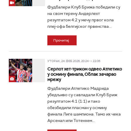
Фудбалери Клуб Брижа победили су
на свом терену Андерлехт
резултатом 4:2 у мечу првог кола
плеј-офа белгијског првенства...
Прочитај
УТОРАК, 24. ФЕБ 2026, 20:24 -> 22:06
Серлот хет-триком одвео Атлетико
у осмину финала, Облак зачарао
мрежу
Фудбалери Атлетико Мадрида
убедљиво су савладали Клуб Бриж
резултатом 4:1 (1:1) и тако
обезбедили пласман у осмину
финала Лиге шампиона. Тамо их чека
Арсенал или Тотенхем...