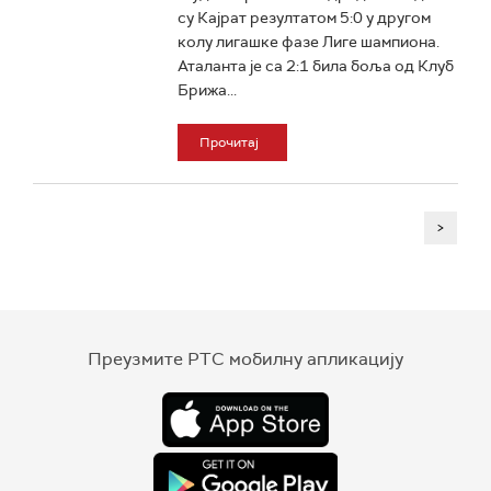
су Кајрат резултатом 5:0 у другом
колу лигашке фазе Лиге шампиона.
Аталанта је са 2:1 била боља од Клуб
Брижа...
Прочитај
>
Преузмите РТС мобилну апликацију