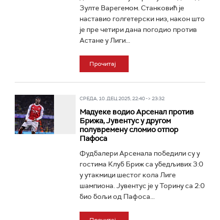
Зулте Варегемом. Станковић је
наставио голгетерски низ, након што
је пре четири дана погодио против
Астане у Лиги...
Прочитај
СРЕДА, 10. ДЕЦ 2025, 22:40 -> 23:32
Мадуеке водио Арсенал против
Брижа, Јувентус у другом
полувремену сломио отпор
Пафоса
Фудбалери Арсенала победили су у
гостима Клуб Бриж са убедљивих 3:0
у утакмици шестог кола Лиге
шампиона. Јувентус је у Торину са 2:0
био бољи од Пафоса...