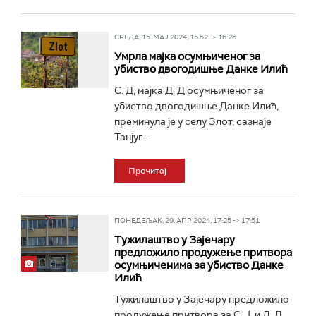
СРЕДА, 15. МАЈ 2024, 15:52 -> 16:26
Умрла мајка осумњиченог за
убиство двогодишње Данке Илић
С. Д, мајка Д. Д осумњиченог за
убиство двогодишње Данке Илић,
преминула је у селу Злот, сазнаје
Танјуг...
Прочитај
ПОНЕДЕЉАК, 29. АПР 2024, 17:25 -> 17:51
Тужилаштво у Зајечару
предложило продужење притвора
осумњиченима за убиство Данке
Илић
Тужилаштво у Зајечару предложило
продужење притвора за С. Ј. и Д. Д.,