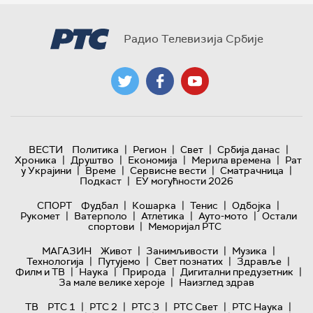
Радио Телевизија Србије
|
|
|
|
ВЕСТИ
Политика
Регион
Свет
Србија данас
|
|
|
|
Хроника
Друштво
Економија
Мерила времена
Рат
|
|
|
|
у Украјини
Време
Сервисне вести
Сматрачница
|
Подкаст
ЕУ могућности 2026
|
|
|
|
СПОРТ
Фудбал
Кошарка
Тенис
Одбојка
|
|
|
|
Рукомет
Ватерполо
Атлетика
Ауто-мото
Остали
|
спортови
Меморијал РТС
|
|
|
МАГАЗИН
Живот
Занимљивости
Музика
|
|
|
|
Технологијa
Путујемо
Свет познатих
Здравље
|
|
|
|
Филм и ТВ
Наука
Природа
Дигитални предузетник
|
За мале велике хероје
Наизглед здрав
|
|
|
|
|
ТВ
РТС 1
РТС 2
РТС 3
РТС Свет
РТС Наука