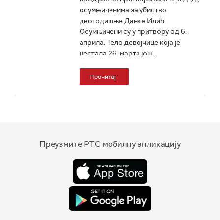
осумњиченима за убиство
двогодишње Данке Илић.
Осумњичени су у притвору од 6.
априла. Тело девојчице која је
нестала 26. марта још...
Прочитај
Преузмите РТС мобилну апликацију