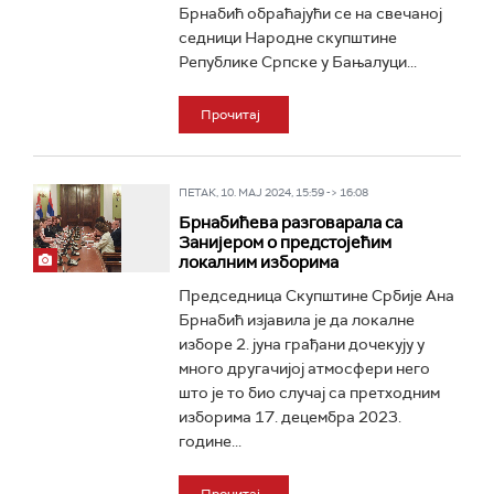
Брнабић обраћајући се на свечаној
седници Народне скупштине
Републике Српске у Бањалуци...
Прочитај
ПЕТАК, 10. МАЈ 2024, 15:59 -> 16:08
Брнабићева разговарала са
Занијером о предстојећим
локалним изборима
Председница Скупштине Србије Ана
Брнабић изјавила је да локалне
изборе 2. јуна грађани дочекују у
много другачијој атмосфери него
што је то био случај са претходним
изборима 17. децембра 2023.
године...