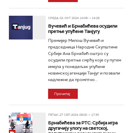
СРЕДА, 02. ОКТ 2024, 14:09 -> 14:29
Вучевић и Брнабићева осудили
претње упућене Танјугу
Премијер Милош Вучевић и
председница Народне Скупштине
Србије Ана Брнабић оштро су
осудили претње смрћу које су путем
имејла у понедељак упућене
новинској агенцији Танјуг и позвали
надлежне да промптно...
Прочитај
ПЕТАК, 27. СЕП 2024, 08:00 -> 17:35
Брнабићева за РТС: Србија игра
другачију улогу на светској,