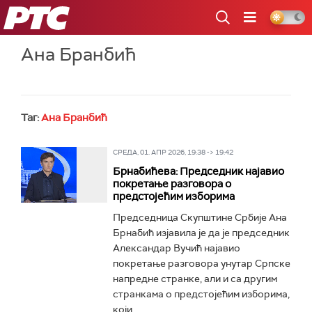
РТС
Ана Бранбић
Таг:
Ана Бранбић
СРЕДА, 01. АПР 2026, 19:38 -> 19:42
Брнабићева: Председник најавио
покретање разговора о
предстојећим изборима
Председница Скупштине Србије Ана
Брнабић изјавила је да је председник
Александар Вучић најавио
покретање разговора унутар Српске
напредне странке, али и са другим
странкама о предстојећим изборима,
који...