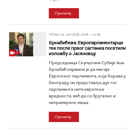
Прочитај
ПЕТАК, 23. ЈАН 2026, 10:48 -> 11:36
Брнабићева: Европарламентарци
тек после првог састанка посетили
изложбу о Јасеновцу
Председница Скупштине Србије Ана
Брнабић изјавила је да мисија
Европског парламента, која борави у
Београду, не представља дух тог
парламента нити европске
вредности, већ да се брутално и
непримерено меша...
Прочитај