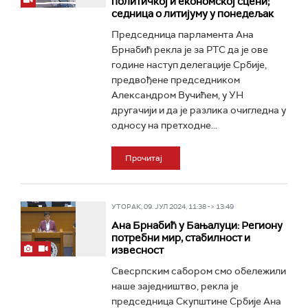
политичкој и економској сцени;
седница о литијуму у понедељак
Председница парламента Ана
Брнабић рекла је за РТС да је ове
године наступ делегације Србије,
предвођене председником
Александром Вучићем, у УН
другачији и да је разлика очигледна у
односу на претходне...
Прочитај
УТОРАК, 09. ЈУЛ 2024, 11:38 -> 13:49
Aна Брнабић у Бањалуци: Региону
потребни мир, стабилност и
извесност
Свесрпским сабором смо обележили
наше заједништво, рекла је
председница Скупштине Србије Ана