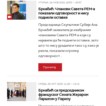
УТОРАК, 18. НОВ 2025, 18:55 -> 20:57
Брнабић: Чланови Савета РЕМ-а
показали одговорност и нису
поднели оставке
Председница Скупштине Србије Ана
Брнабић захвалила је изабраним
члановима Савета РЕМ-а који су
најавили да ће поднети оставке, зато
што то нису урадили и тако су, како је
рекла, показали огромну
одговорност...
Прочитај
СРЕДА, 29. ОКТ 2025, 11:28 -> 13:12
Брнабић са председником
француског Сената Жераром
Ларшеом у Паризу