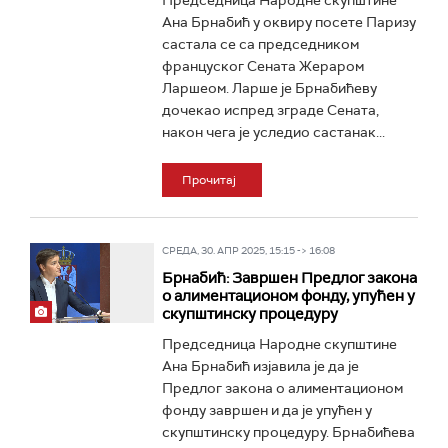
Председница Народне скупштине
Ана Брнабић у оквиру посете Паризу
састала се са председником
француског Сената Жераром
Ларшеом. Ларше је Брнабићеву
дочекао испред зграде Сената,
након чега је уследио састанак...
Прочитај
СРЕДА, 30. АПР 2025, 15:15 -> 16:08
Брнабић: Завршен Предлог закона
о алиментационом фонду, упућен у
скупштинску процедуру
Председница Народне скупштине
Ана Брнабић изјавила је да је
Предлог закона о алиментационом
фонду завршен и да је упућен у
скупштинску процедуру. Брнабићева