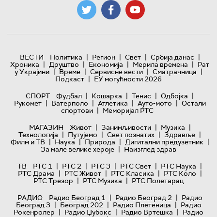
|
|
|
|
ВЕСТИ
Политика
Регион
Свет
Србија данас
|
|
|
|
Хроника
Друштво
Економија
Мерила времена
Рат
|
|
|
|
у Украјини
Време
Сервисне вести
Сматрачница
|
Подкаст
ЕУ могућности 2026
|
|
|
|
СПОРТ
Фудбал
Кошарка
Тенис
Одбојка
|
|
|
|
Рукомет
Ватерполо
Атлетика
Ауто-мото
Остали
|
спортови
Меморијал РТС
|
|
|
МАГАЗИН
Живот
Занимљивости
Музика
|
|
|
|
Технологијa
Путујемо
Свет познатих
Здравље
|
|
|
|
Филм и ТВ
Наука
Природа
Дигитални предузетник
|
За мале велике хероје
Наизглед здрав
|
|
|
|
|
ТВ
РТС 1
РТС 2
РТС 3
РТС Свет
РТС Наука
|
|
|
|
РТС Драма
РТС Живот
РТС Класика
РТС Коло
|
|
РТС Трезор
РТС Музика
РТС Полетарац
|
|
РАДИО
Радио Београд 1
Радио Београд 2
Радио
|
|
|
Београд 3
Београд 202
Радио Плетеница
Радио
|
|
|
Рокенролер
Радио Џубокс
Радио Вртешка
Радио