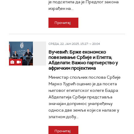
је подсетила да је Предлог закона
израђен на...
Прочитај
СРЕДА, 22. ЈАН 2025, 15:27 -> 20:04
Вучевић: Брже економско
повезивање Србије и Египта;
Абделати: Важно партнерство у
афричким пројектима
Министар спољних послова Србије
Марко Ђурић оценио је да посета
његовог египатског колеге Бадра
Абделатија Србији представља
значајан допринос унапређењу
односа две земље који се налазе у
златном добу...
Прочитај