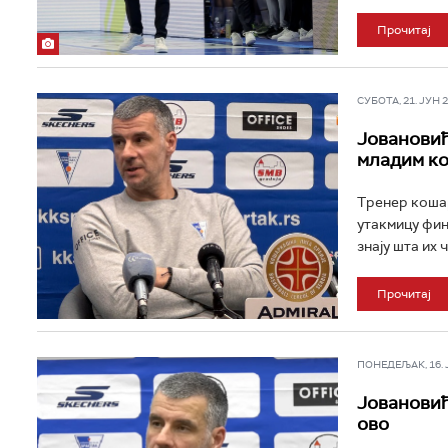
Прочитај
СУБОТА, 21. ЈУН 20
Јовановић
младим к
Тренер кошар
утакмицу фин
знају шта их 
Прочитај
ПОНЕДЕЉАК, 16. ЈУ
Јовановић
ово