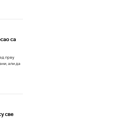
сао са
ед прву
ни, али да
су све