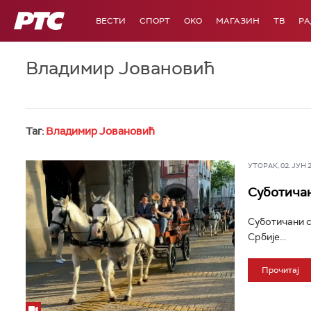
РТС
ВЕСТИ
СПОРТ
OKO
МАГАЗИН
ТВ
Р
Владимир Јовановић
Таг:
Владимир Јовановић
УТОРАК, 02. ЈУН 20
Суботичан
Суботичани с
Србије...
Прочитај