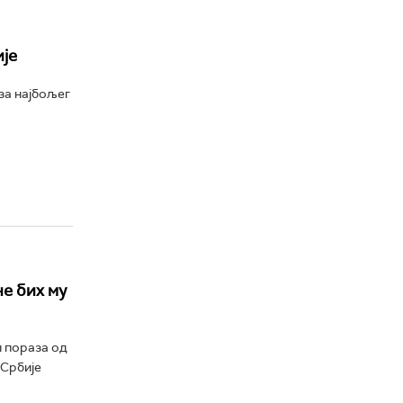
је
за најбољег
не бих му
 пораза од
 Србије