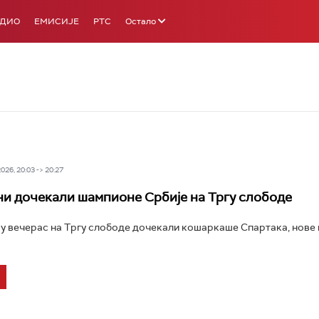
АДИО
ЕМИСИЈЕ
РТС
Остало
26, 20:03 -> 20:27
и дочекали шампионе Србије на Тргу слободе
у вечерас на Тргу слободе дочекали кошаркаше Спартака, нове