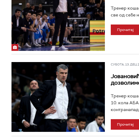
Тренер кошар
све од себе 
Прочитај
СУБОТА, 13. ДЕЦ 20
Јовановић
дозволимо
Тренер кошар
10. кола АБА
контранапад 
Прочитај