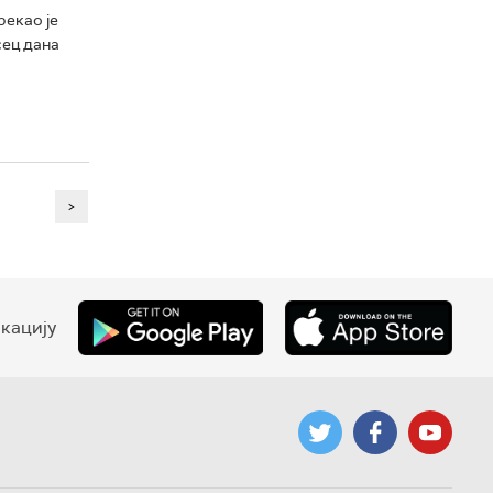
рекао је
сец дана
>
кацију