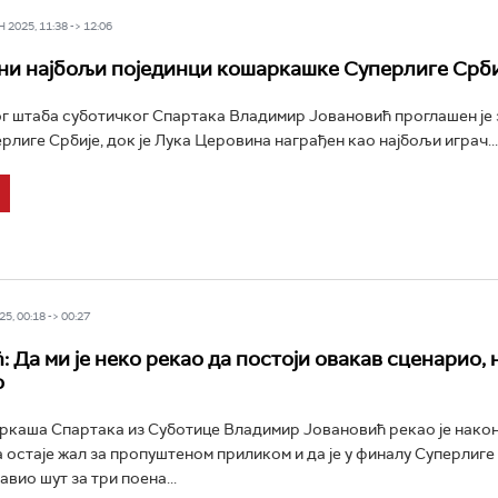
2025, 11:38 -> 12:06
и најбољи појединци кошаркашке Суперлиге Срби
 штаба суботичког Спартака Владимир Јовановић проглашен је 
рлиге Србије, док је Лука Церовина награђен као најбољи играч...
5, 00:18 -> 00:27
 Да ми је неко рекао да постоји овакав сценарио, 
о
каша Спартака из Суботице Владимир Јовановић рекао је након
 остаје жал за пропуштеном приликом и да је у финалу Суперлиге
вио шут за три поена...