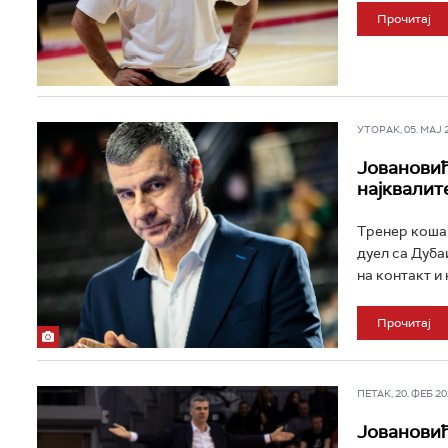
Прочитај
УТОРАК, 05. МАЈ 20
Јовановић:
најквалит
Тренер кошар
дуел са Дуба
на контакт и 
Прочитај
ПЕТАК, 20. ФЕБ 202
Јовановић