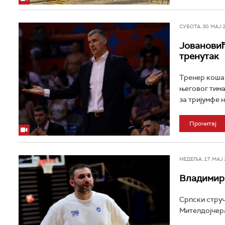
СУБОТА, 30. МАЈ 20
Јовановић
тренутак
Тренер кошар
његовог тима
за тријумфе н
Прочитај
НЕДЕЉА, 17. МАЈ 2
Владимир 
Српски струч
Мителдојчера,