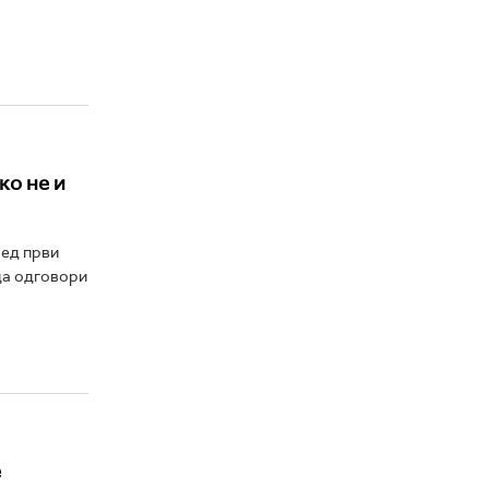
ко не и
ред први
да одговори
е