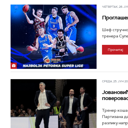
ЧЕТВРТАК, 26. ЈУН 
Проглашен
Шеф стручног
тренера Супе
Прочитај
СРЕДА, 25. ЈУН 202
Јовановић:
поверова
Тренер кошар
Партизана да
разлику напра