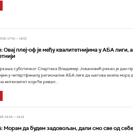
26, 17:42 -> 18:02
 Овај плеј-оф је међу квалитетнијима у АБА лиги, а
етнији
каша суботичког Спартака Владимир Јовановић рекао је дан п
ијем у четвртфиналу регионалне АБА лиге да његова екипа мора 
на интензитет који ће ривал...
6, 19:18 -> 19:23
: Морам да будем задовољан, дали смо све од себ