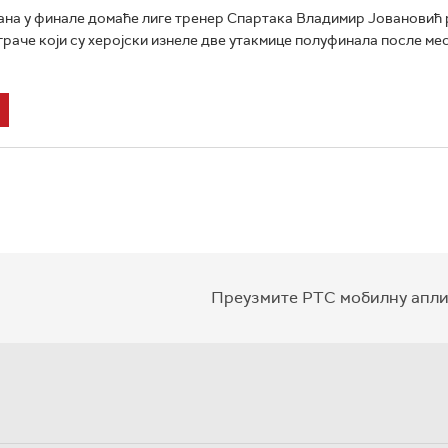
на у финале домаће лиге тренер Спартака Владимир Јовановић 
граче који су херојски изнеле две утакмице полуфинала после ме
Преузмите РТС мобилну апли