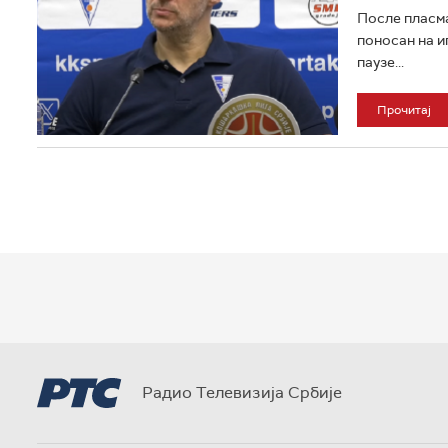
После пласма
поносан на и
паузе...
Прочитај
Радио Телевизија Србије