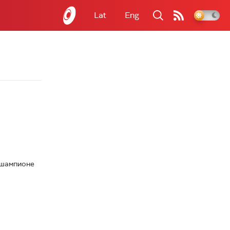
Lat
Eng
 шампионе