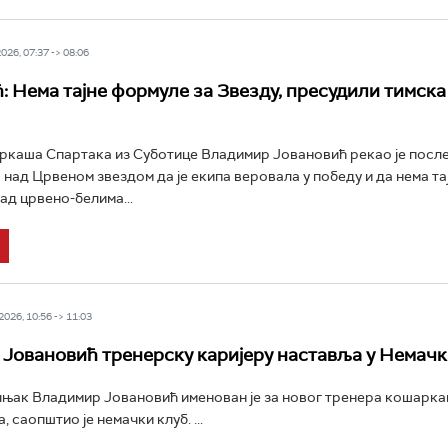
26, 07:37 -> 08:06
: Нема тајне формуле за Звезду, пресудили тимска
каша Спартака из Суботице Владимир Јовановић рекао је посл
 над Црвеном звездом да је екипа веровала у победу и да нема т
ад црвено-белима...
026, 10:56 -> 11:03
Јовановић тренерску каријеру наставља у Немачк
њак Владимир Јовановић именован је за новог тренера кошарк
 саопштио је немачки клуб. ...