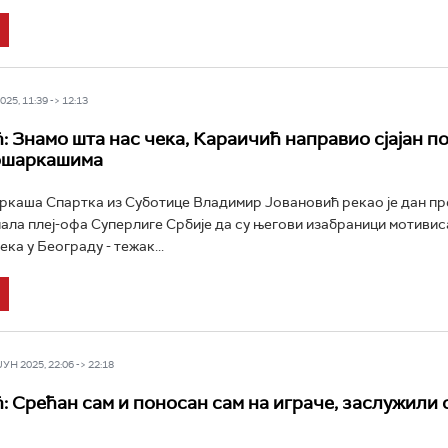
25, 11:39 -> 12:13
: Знамо шта нас чека, Караичић направио сјајан по
ошаркашима
каша Спартка из Суботице Владимир Јовановић рекао је дан пр
ала плеј-офа Суперлиге Србије да су његови изабраници мотивиса
чека у Београду - тежак...
Н 2025, 22:06 -> 22:18
: Срећан сам и поносан сам на играче, заслужили 