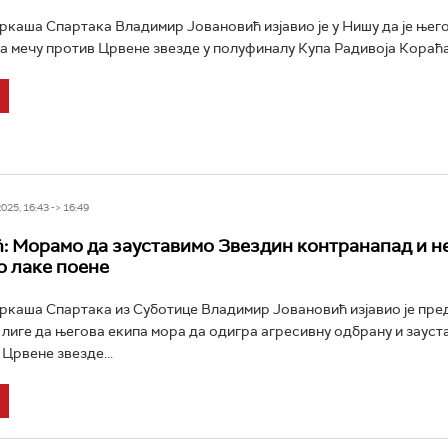
каша Спартака Владимир Јовановић изјавио је у Нишу да је њего
на мечу против Црвене звезде у полуфиналу Купа Радивоја Кораћа.
25, 16:43 -> 16:49
: Морамо да зауставимо Звездин контранапад и н
 лаке поене
каша Спартака из Суботице Владимир Јовановић изјавио је пре
 лиге да његова екипа мора да одигра агресивну одбрану и зауст
Црвене звезде...