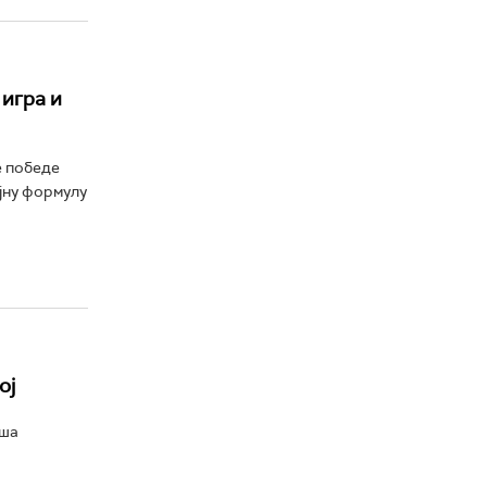
 игра и
е победе
ајну формулу
ој
аша