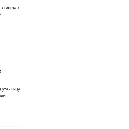
в тим дао
..
е
д утакмицу
ави