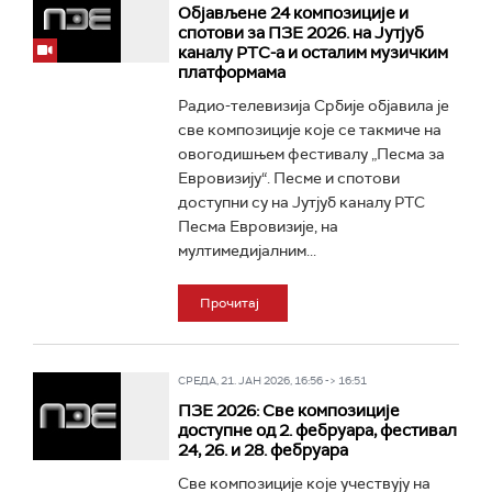
Објављене 24 композиције и
спотови за ПЗЕ 2026. на Јутјуб
каналу РТС-а и осталим музичким
платформама
Радио-телевизија Србије објавила је
све композиције које се такмиче на
овогодишњем фестивалу „Песма за
Евровизију“. Песме и спотови
доступни су на Јутјуб каналу РТС
Песма Евровизије, на
мултимедијалним...
Прочитај
СРЕДА, 21. ЈАН 2026, 16:56 -> 16:51
ПЗЕ 2026: Све композиције
доступне од 2. фебруара, фестивал
24, 26. и 28. фебруара
Све композиције које учествују на