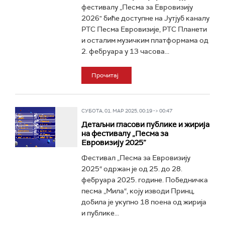
фестивалу „Песма за Евровизију
2026" биће доступне на Јутјуб каналу
РТС Песма Евровизије, РТС Планети
и осталим музичким платформама од
2. фебруара у 13 часова...
Прочитај
СУБОТА, 01. МАР 2025, 00:19 -> 00:47
Детаљни гласови публике и жирија
на фестивалу „Песма за
Евровизију 2025”
Фестивал „Песма за Евровизију
2025“ одржан је од 25. до 28.
фебруара 2025. године. Победничка
песма „Мила“, коју изводи Принц,
добила је укупно 18 поена од жирија
и публике...