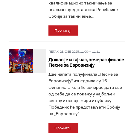
квалификационо такмичење за
пласман представника Републике
Србије за такмичење...
Прочитај
ПЕТАК, 28. ФЕБ 2025, 11:00 -> 11:11
Дошао је и тај час, вечерас финале
Песме за Евровизију
Две напета полуфинала „Песме за
Евровизију“ изнедрила су 16
финалиста који ће вечерас дати све
од себе да се покажу у најбољем
светлу и освоје жири и публику.
Победник ће представљати Србију
на „Евросонгу“...
Прочитај