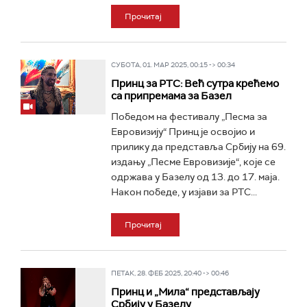
Прочитај
СУБОТА, 01. МАР 2025, 00:15 -> 00:34
Принц за РТС: Већ сутра крећемо
са припремама за Базел
Победом на фестивалу „Песма за
Евровизију“ Принц је освојио и
прилику да представља Србију на 69.
издању „Песме Евровизије“, које се
одржава у Базелу од 13. до 17. маја.
Након победе, у изјави за РТС...
Прочитај
ПЕТАК, 28. ФЕБ 2025, 20:40 -> 00:46
Принц и „Мила“ представљају
Србију у Базелу