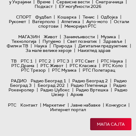
|
|
|
|
у Украјини
Време
Сервисне вести
Сматрачница
|
Подкаст
ЕУ могућности 2026
|
|
|
|
СПОРТ
Фудбал
Кошарка
Тенис
Одбојка
|
|
|
|
Рукомет
Ватерполо
Атлетика
Ауто-мото
Остали
|
спортови
Меморијал РТС
|
|
|
МАГАЗИН
Живот
Занимљивости
Музика
|
|
|
|
Технологијa
Путујемо
Свет познатих
Здравље
|
|
|
|
Филм и ТВ
Наука
Природа
Дигитални предузетник
|
За мале велике хероје
Наизглед здрав
|
|
|
|
|
ТВ
РТС 1
РТС 2
РТС 3
РТС Свет
РТС Наука
|
|
|
|
РТС Драма
РТС Живот
РТС Класика
РТС Коло
|
|
РТС Трезор
РТС Музика
РТС Полетарац
|
|
РАДИО
Радио Београд 1
Радио Београд 2
Радио
|
|
|
Београд 3
Београд 202
Радио Плетеница
Радио
|
|
|
Рокенролер
Радио Џубокс
Радио Вртешка
Радио
|
Џезер
Архив
|
|
|
|
РТС
Контакт
Маркетинг
Јавне набавке
Конкурси
Интернет портал
МАПА САЈТА