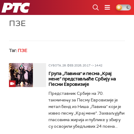
РТС
ПЗЕ
Таг:
ПЗЕ
СУБОТА, 28. ФЕБ 2026, 20:17 -> 14:42
Група „Лавина" и песма „Крај
мене“ представљаће Србију на
Песми Евровизије
Представник Србије на 70.
такмичењу за Песму Евровизије је
метал бенд из Ниша „Лавина" који је
извео песму „Крај мене“. Захваљујући
гласовима жирија и публике у збиру
су освојили убедљивих 24 поена...