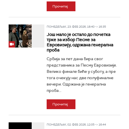
Прочитај
ПОНЕДЕЉАК, 23. ФЕБ 2026, 18:40 -> 16:35
Још мало је остало до почетка
трке за избор Песме за
Евровизију, одржана генерална
проба
Србија за пет дана бира свог
представника за Песму Евровизије.
Велико финале биће у суботу, а пре
тога очекују нас две полуфиналне
вечери. Одржана је генерална
проба...
Прочитај
ПОНЕДЕЉАК, 02. ФЕБ 2026, 12:05 -> 16:44