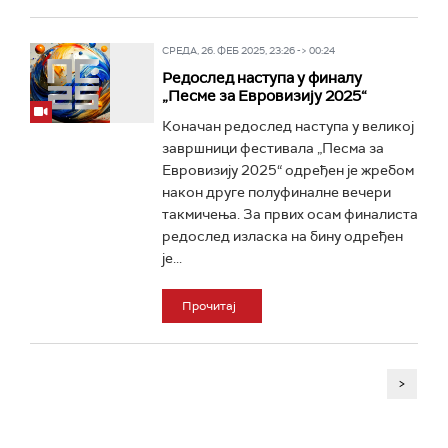
СРЕДА, 26. ФЕБ 2025, 23:26 -> 00:24
Редослед наступа у финалу
„Песме за Евровизију 2025“
Коначан редослед наступа у великој
завршници фестивала „Песма за
Евровизију 2025“ одређен је жребом
након друге полуфиналне вечери
такмичења. За првих осам финалиста
редослед изласка на бину одређен
је...
Прочитај
>