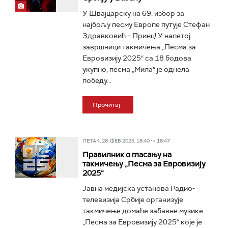
У Швајцарску на 69. избор за
најбољу песму Европе путује Стефан
Здравковић – Принц! У напетој
завршници такмичења „Песма за
Евровизију 2025“ са 18 бодова
укупно, песма „Мила“ је однела
победу...
Прочитај
ПЕТАК, 28. ФЕБ 2025, 18:40 -> 18:47
Правилник о гласању на
такмичењу „Песма за Евровизију
2025“
Јавна медијска установа Радио-
телевизија Србије организује
такмичење домаће забавне музике
„Песма за Евровизију 2025“ које је