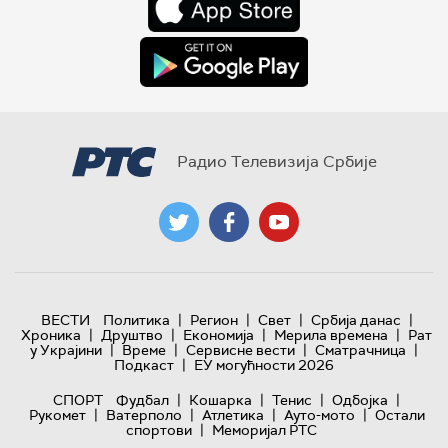
Радио Телевизија Србије
|
|
|
|
ВЕСТИ
Политика
Регион
Свет
Србија данас
|
|
|
|
Хроника
Друштво
Економија
Мерила времена
Рат
|
|
|
|
у Украјини
Време
Сервисне вести
Сматрачница
|
Подкаст
ЕУ могућности 2026
|
|
|
|
СПОРТ
Фудбал
Кошарка
Тенис
Одбојка
|
|
|
|
Рукомет
Ватерполо
Атлетика
Ауто-мото
Остали
|
спортови
Меморијал РТС