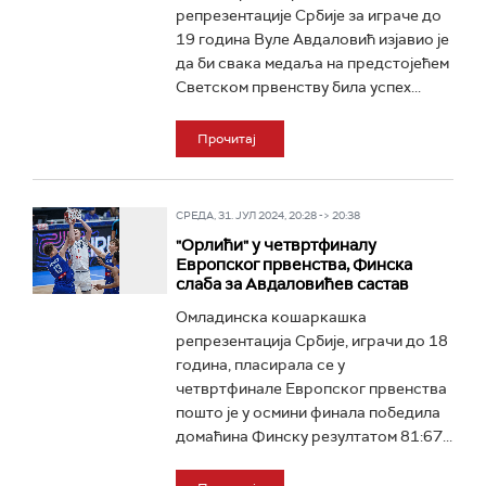
репрезентације Србије за играче до
19 година Вуле Авдаловић изјавио је
да би свака медаља на предстојећем
Светском првенству била успех...
Прочитај
СРЕДА, 31. ЈУЛ 2024, 20:28 -> 20:38
"Орлићи" у четвртфиналу
Европског првенства, Финска
слаба за Авдаловићев састав
Омладинска кошаркашка
репрезентација Србије, играчи до 18
година, пласирала се у
четвртфинале Европског првенства
пошто је у осмини финала победила
домаћина Финску резултатом 81:67...