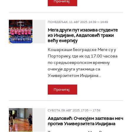
Прочитај
ПОНЕДЕЉАК, 11. АВГ 2025, 14:39 -> 14:49
Мега други пут изазива студенте
из Индијане, Авдаловић тражи
већу енергију
Кошаркаши београдске Меге су у
Порторику, где их од 17.00 часова
по средњоевропском времену
очекује друга утакмица са
Универзитетом Индијана...
Прочитај
СУБОТА, 09. АВГ 2025, 17:35 -> 17:58
Авдаловић: Очекујем захтеван меч
против Универзитета Индијана