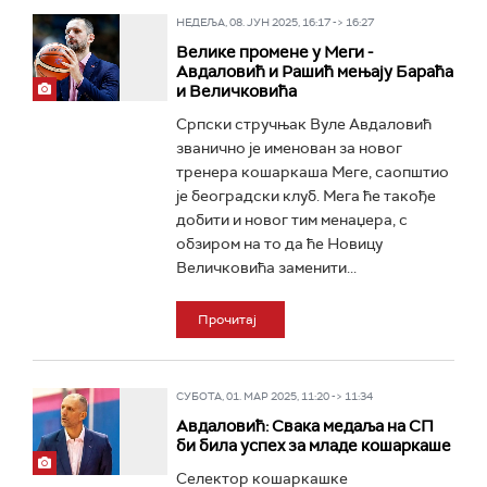
НЕДЕЉА, 08. ЈУН 2025, 16:17 -> 16:27
Велике промене у Меги -
Авдаловић и Рашић мењају Бараћа
и Величковића
Српски стручњак Вуле Авдаловић
званично је именован за новог
тренера кошаркаша Меге, саопштио
је београдски клуб. Мега ће такође
добити и новог тим менаџера, с
обзиром на то да ће Новицу
Величковића заменити...
Прочитај
СУБОТА, 01. МАР 2025, 11:20 -> 11:34
Авдаловић: Свака медаља на СП
би била успех за младе кошаркаше
Селектор кошаркашке