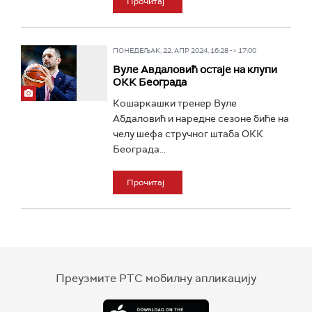
Прочитај
ПОНЕДЕЉАК, 22. АПР 2024, 16:28 -> 17:00
Вуле Авдаловић остаје на клупи
ОКК Београда
Кошаркашки тренер Вуле
Абдаловић и наредне сезоне биће на
челу шефа стручног штаба ОКК
Београда...
Прочитај
Преузмите РТС мобилну апликацију