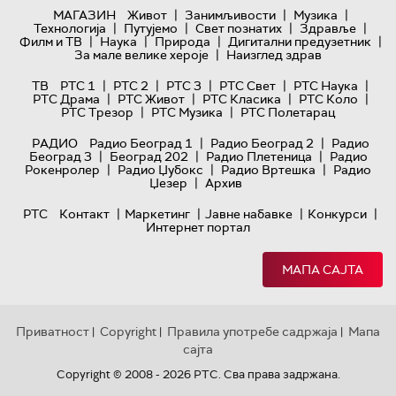
|
|
|
МАГАЗИН
Живот
Занимљивости
Музика
|
|
|
|
Технологијa
Путујемо
Свет познатих
Здравље
|
|
|
|
Филм и ТВ
Наука
Природа
Дигитални предузетник
|
За мале велике хероје
Наизглед здрав
|
|
|
|
|
ТВ
РТС 1
РТС 2
РТС 3
РТС Свет
РТС Наука
|
|
|
|
РТС Драма
РТС Живот
РТС Класика
РТС Коло
|
|
РТС Трезор
РТС Музика
РТС Полетарац
|
|
РАДИО
Радио Београд 1
Радио Београд 2
Радио
|
|
|
Београд 3
Београд 202
Радио Плетеница
Радио
|
|
|
Рокенролер
Радио Џубокс
Радио Вртешка
Радио
|
Џезер
Архив
|
|
|
|
РТС
Контакт
Маркетинг
Јавне набавке
Конкурси
Интернет портал
МАПА САЈТА
Приватност
Copyright
Правила употребе садржаја
Мапа
|
|
|
сајта
Copyright © 2008 - 2026 РТС. Сва права задржана.