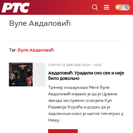
РТС
Вуле Авдаловић
Таг:
Вуле Авдаловић
СУБОТА, 21. ФЕБ 2026, 23:24 -> 23:25
Авдаловић: Урадили смо све и није
било довољно
Тренер кошаркаша Меге Вуле
Авдаловић изјавио је да је Црвена
звезда заслужено освојила Куп
Радивоја Кораћа и додао да је
задовољан како је његов тим играо у
Нишу...