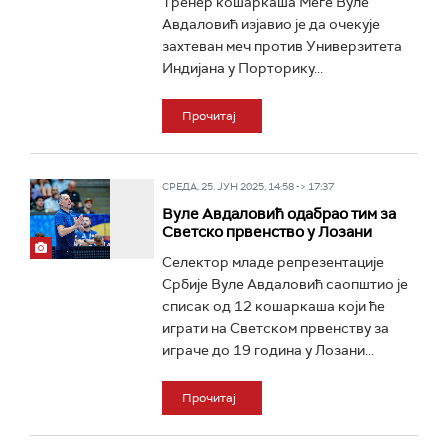
Тренер кошаркаша Меге Вуле
Авдаловић изјавио је да очекује
захтеван меч против Универзитета
Индијана у Порторику...
Прочитај
СРЕДА, 25. ЈУН 2025, 14:58 -> 17:37
Вуле Авдаловић одабрао тим за
Светско првенство у Лозани
Селектор младе репрезентације
Србије Вуле Авдаловић саопштио је
списак од 12 кошаркаша који ће
играти на Светском првенству за
играче до 19 година у Лозани...
Прочитај