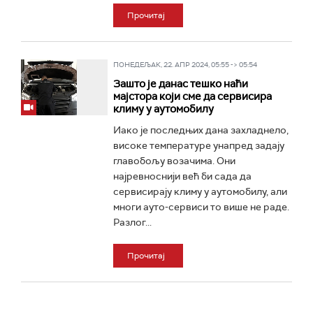
Прочитај
ПОНЕДЕЉАК, 22. АПР 2024, 05:55 -> 05:54
Зашто је данас тешко наћи
мајстора који сме да сервисира
климу у аутомобилу
Иако је последњих дана захладнело,
високе температуре унапред задају
главобољу возачима. Они
најревноснији већ би сада да
сервисирају климу у аутомобилу, али
многи ауто-сервиси то више не раде.
Разлог...
Прочитај