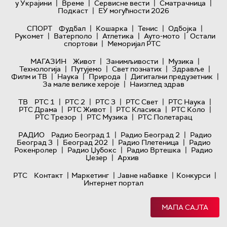
|
|
|
|
у Украјини
Време
Сервисне вести
Сматрачница
|
Подкаст
ЕУ могућности 2026
|
|
|
|
СПОРТ
Фудбал
Кошарка
Тенис
Одбојка
|
|
|
|
Рукомет
Ватерполо
Атлетика
Ауто-мото
Остали
|
спортови
Меморијал РТС
|
|
|
МАГАЗИН
Живот
Занимљивости
Музика
|
|
|
|
Технологијa
Путујемо
Свет познатих
Здравље
|
|
|
|
Филм и ТВ
Наука
Природа
Дигитални предузетник
|
За мале велике хероје
Наизглед здрав
|
|
|
|
|
ТВ
РТС 1
РТС 2
РТС 3
РТС Свет
РТС Наука
|
|
|
|
РТС Драма
РТС Живот
РТС Класика
РТС Коло
|
|
РТС Трезор
РТС Музика
РТС Полетарац
|
|
РАДИО
Радио Београд 1
Радио Београд 2
Радио
|
|
|
Београд 3
Београд 202
Радио Плетеница
Радио
|
|
|
Рокенролер
Радио Џубокс
Радио Вртешка
Радио
|
Џезер
Архив
|
|
|
|
РТС
Контакт
Маркетинг
Јавне набавке
Конкурси
Интернет портал
МАПА САЈТА