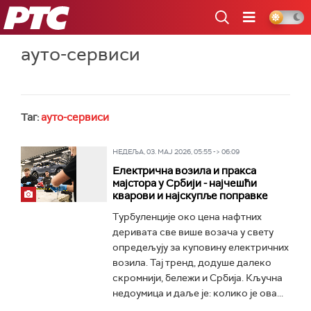
РТС
ауто-сервиси
Таг:
ауто-сервиси
НЕДЕЉА, 03. МАЈ 2026, 05:55 -> 06:09
Електрична возила и пракса
мајстора у Србији - најчешћи
кварови и најскупље поправке
Турбуленције око цена нафтних
деривата све више возача у свету
опредељују за куповину електричних
возила. Тај тренд, додуше далеко
скромнији, бележи и Србија. Кључна
недоумица и даље је: колико је ова...