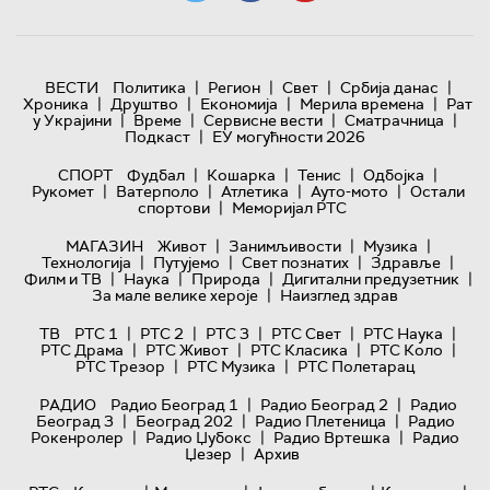
|
|
|
|
ВЕСТИ
Политика
Регион
Свет
Србија данас
|
|
|
|
Хроника
Друштво
Економија
Мерила времена
Рат
|
|
|
|
у Украјини
Време
Сервисне вести
Сматрачница
|
Подкаст
ЕУ могућности 2026
|
|
|
|
СПОРТ
Фудбал
Кошарка
Тенис
Одбојка
|
|
|
|
Рукомет
Ватерполо
Атлетика
Ауто-мото
Остали
|
спортови
Меморијал РТС
|
|
|
МАГАЗИН
Живот
Занимљивости
Музика
|
|
|
|
Технологијa
Путујемо
Свет познатих
Здравље
|
|
|
|
Филм и ТВ
Наука
Природа
Дигитални предузетник
|
За мале велике хероје
Наизглед здрав
|
|
|
|
|
ТВ
РТС 1
РТС 2
РТС 3
РТС Свет
РТС Наука
|
|
|
|
РТС Драма
РТС Живот
РТС Класика
РТС Коло
|
|
РТС Трезор
РТС Музика
РТС Полетарац
|
|
РАДИО
Радио Београд 1
Радио Београд 2
Радио
|
|
|
Београд 3
Београд 202
Радио Плетеница
Радио
|
|
|
Рокенролер
Радио Џубокс
Радио Вртешка
Радио
|
Џезер
Архив