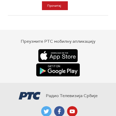
Прочитај
Преузмите РТС мобилну апликацију
Радио Телевизија Србије