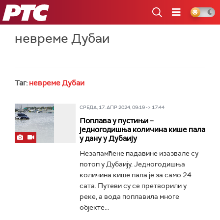
РТС
невреме Дубаи
Таг:
невреме Дубаи
СРЕДА, 17. АПР 2024, 09:19 -> 17:44
Поплава у пустињи –
једногодишња количина кише пала
у дану у Дубаију
Незапамћене падавине изазвале су
потоп у Дубаију. Једногодишња
количина кише пала је за само 24
сата. Путеви су се претворили у
реке, а вода поплавила многе
објекте...