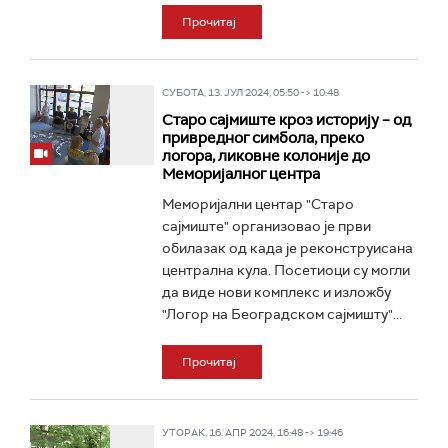
Прочитај
СУБОТА, 13. ЈУЛ 2024, 05:50 -> 10:48
Старо сајмиште кроз историју – од
привредног симбола, преко
логора, ликовне колоније до
Меморијалног центра
Меморијални центар "Старо
сајмиште" организовао је први
обилазак од када је реконструисана
централна кула. Посетиоци су могли
да виде нови комплекс и изложбу
"Логор на Београдском сајмишту"...
Прочитај
УТОРАК, 16. АПР 2024, 16:48 -> 19:46