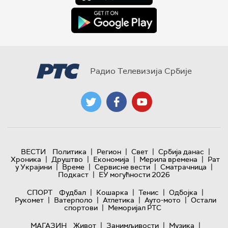
Радио Телевизија Србије
|
|
|
|
ВЕСТИ
Политика
Регион
Свет
Србија данас
|
|
|
|
Хроника
Друштво
Економија
Мерила времена
Рат
|
|
|
|
у Украјини
Време
Сервисне вести
Сматрачница
|
Подкаст
ЕУ могућности 2026
|
|
|
|
СПОРТ
Фудбал
Кошарка
Тенис
Одбојка
|
|
|
|
Рукомет
Ватерполо
Атлетика
Ауто-мото
Остали
|
спортови
Меморијал РТС
|
|
|
МАГАЗИН
Живот
Занимљивости
Музика