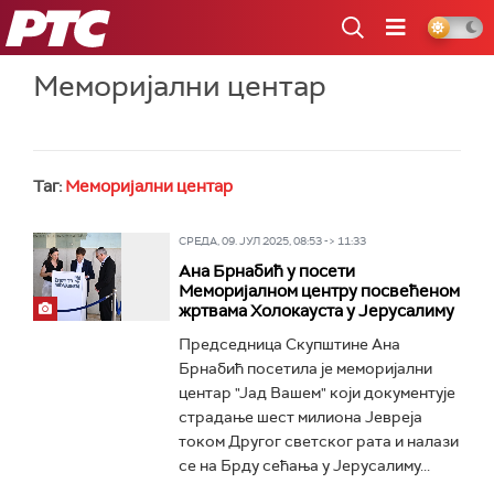
РТС
Меморијални центар
Таг:
Меморијални центар
СРЕДА, 09. ЈУЛ 2025, 08:53 -> 11:33
Ана Брнабић у посети
Меморијалном центру посвећеном
жртвама Холокауста у Јерусалиму
Председница Скупштине Ана
Брнабић посетила је меморијални
центар "Јад Вашем" који документује
страдање шест милиона Јевреја
током Другог светског рата и налази
се на Брду сећања у Јерусалиму...