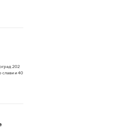
еоград 202
о слави и 40
е