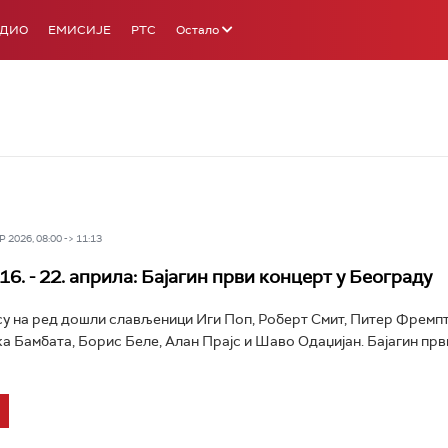
АДИО
ЕМИСИЈЕ
РТС
Остало
 2026, 08:00 -> 11:13
6. - 22. априла: Бајагин први концерт у Београду
у на ред дошли слављеници Иги Поп, Роберт Смит, Питер Фремп
а Бамбата, Борис Беле, Алан Прајс и Шаво Одаџијан. Бајагин прв