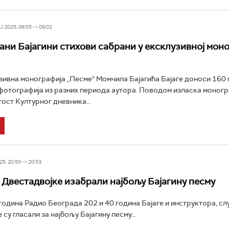
 2025, 08:55 -> 09:02
ани Бајагини стихови сабрани у ексклузивној мон
зивна монографија „Песме“ Момчила Бајагића Бајаге доноси 160 
фотографија из разних периода аутора. Поводом изласка моногр
 гост Културног дневника...
5, 20:50 -> 20:53
Двестадвојке изабрали најбољу Бајагину песму
одина Радио Београда 202 и 40 година Бајаге и инструктора, с
су гласали за најбољу Бајагину песму...