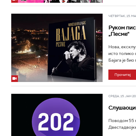
ЧЕТВРТАК, 15. МАЈ
Руком пис
„Песме“
Нова, ексклу
исто толико 
Бајага је био
Прочитај
СРЕДА, 15. ЈАН 202
Слушаоци 
Поводом 55 г
Двестадвојке 