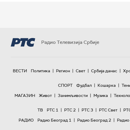
Радио Телевизија Србије
|
|
|
|
ВЕСТИ
Политика
Регион
Свет
Србија данас
Хр
|
|
СПОРТ
Фудбал
Кошарка
Тен
|
|
|
МАГАЗИН
Живот
Занимљивости
Музика
Техноло
|
|
|
|
ТВ
РТС 1
РТС 2
РТС 3
РТС Свет
РТ
|
|
РАДИО
Радио Београд 1
Радио Београд 2
Радио