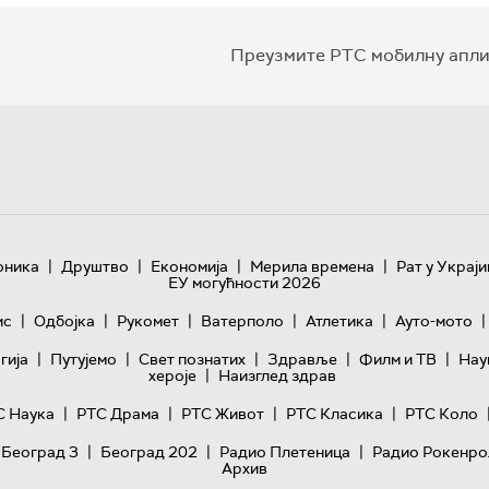
Преузмите РТС мобилну апли
|
|
|
|
оника
Друштво
Економија
Мерила времена
Рат у Украји
ЕУ могућности 2026
|
|
|
|
|
|
ис
Одбојка
Рукомет
Ватерполо
Атлетика
Ауто-мото
|
|
|
|
|
гијa
Путујемо
Свет познатих
Здравље
Филм и ТВ
Нау
|
хероје
Наизглед здрав
|
|
|
|
С Наука
РТС Драма
РТС Живот
РТС Класика
РТС Коло
|
|
|
 Београд 3
Београд 202
Радио Плетеница
Радио Рокенро
Архив