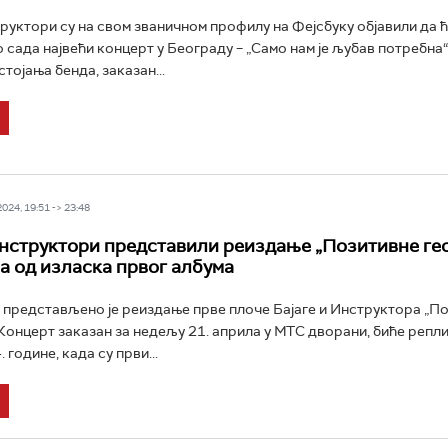
труктори су на свом званичном профилу на Фејсбуку објавили да ћ
о сада највећи концерт у Београду – „Само нам је љубав потребна
тојања бенда, заказан...
24, 19:51 -> 23:48
Инструктори представили реиздање „Позитивне ге
на од изласка првог албума
 представљено је реиздање прве плоче Бајаге и Инструктора „П
 Концерт заказан за недељу 21. априла у МТС дворани, биће репл
 године, када су први...