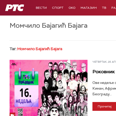
РТС
ВЕСТИ
СПОРТ
OKO
МАГАЗИН
ТВ
Р
Момчило Бајагић Бајага
Таг:
Момчило Бајагић Бајага
ЧЕТВРТАК, 16. АПР
Роковник 1
Ове недеље с
Кинан, Африк
Београду...
Прочитај