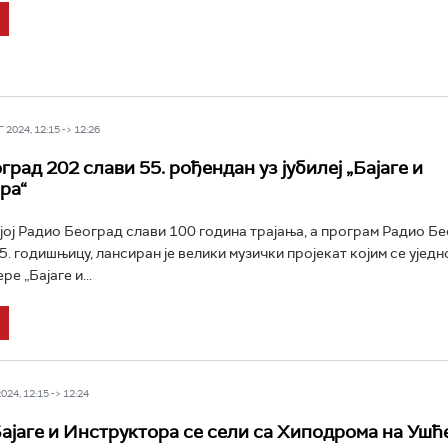
2024, 12:15 -> 12:26
рад 202 слави 55. рођендан уз јубилеј „Бајаге и
ра“
ојој Радио Београд слави 100 година трајања, а програм Радио Б
5. годишњицу, лансиран је велики музички пројекат којим се уједн
ре „Бајаге и...
24, 12:15 -> 12:24
ајаге и Инструктора се сели са Хиподрома на Ушћ