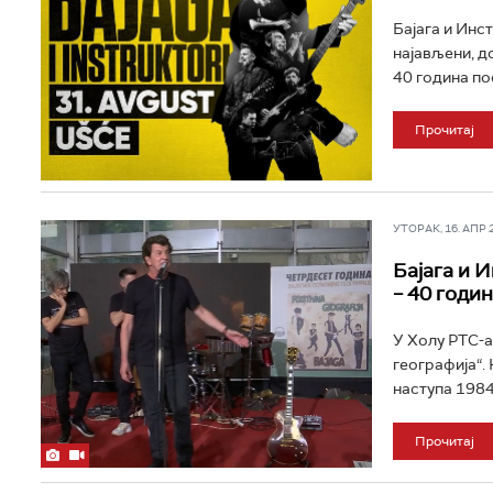
Бајага и Инс
најављени, д
40 година пос
Прочитај
УТОРАК, 16. АПР 20
Бајага и 
– 40 годи
У Холу РТС-а
географија“.
наступа 1984.
Прочитај