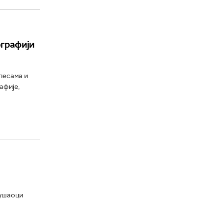
ографији
песама и
афије,
лушаоци