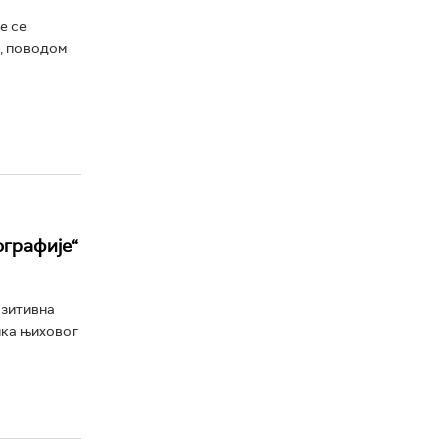
е се
“, поводом
ографије“
озитивна
ика њиховог