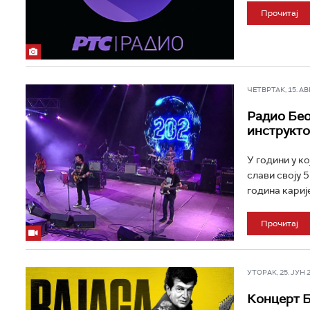
Прочитај
ЧЕТВРТАК, 15. АВГ 
Радио Беог
инструкто
У години у к
слави своју 5
година карије
Прочитај
УТОРАК, 25. ЈУН 20
Концерт Б