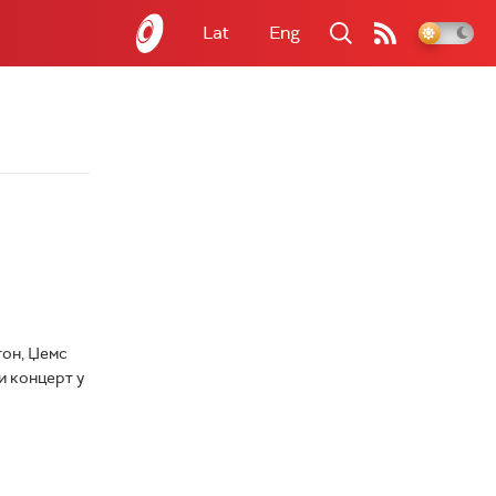
Lat
Eng
тон, Џемс
и концерт у