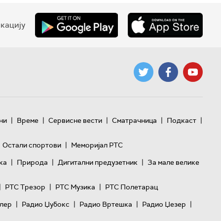
кацију
|
|
|
|
|
ни
Време
Сервисне вести
Сматрачница
Подкаст
|
Остали спортови
Меморијал РТС
|
|
|
ка
Природа
Дигитални предузетник
За мале велике
|
|
|
РТС Трезор
РТС Музика
РТС Полетарац
|
|
|
|
лер
Радио Џубокс
Радио Вртешка
Радио Џезер