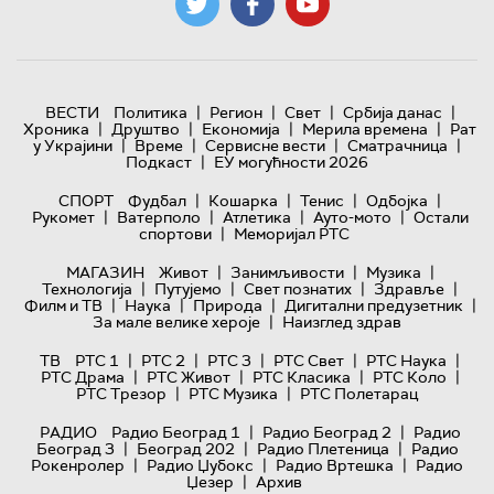
|
|
|
|
ВЕСТИ
Политика
Регион
Свет
Србија данас
|
|
|
|
Хроника
Друштво
Економија
Мерила времена
Рат
|
|
|
|
у Украјини
Време
Сервисне вести
Сматрачница
|
Подкаст
ЕУ могућности 2026
|
|
|
|
СПОРТ
Фудбал
Кошарка
Тенис
Одбојка
|
|
|
|
Рукомет
Ватерполо
Атлетика
Ауто-мото
Остали
|
спортови
Меморијал РТС
|
|
|
МАГАЗИН
Живот
Занимљивости
Музика
|
|
|
|
Технологијa
Путујемо
Свет познатих
Здравље
|
|
|
|
Филм и ТВ
Наука
Природа
Дигитални предузетник
|
За мале велике хероје
Наизглед здрав
|
|
|
|
|
ТВ
РТС 1
РТС 2
РТС 3
РТС Свет
РТС Наука
|
|
|
|
РТС Драма
РТС Живот
РТС Класика
РТС Коло
|
|
РТС Трезор
РТС Музика
РТС Полетарац
|
|
РАДИО
Радио Београд 1
Радио Београд 2
Радио
|
|
|
Београд 3
Београд 202
Радио Плетеница
Радио
|
|
|
Рокенролер
Радио Џубокс
Радио Вртешка
Радио
|
Џезер
Архив