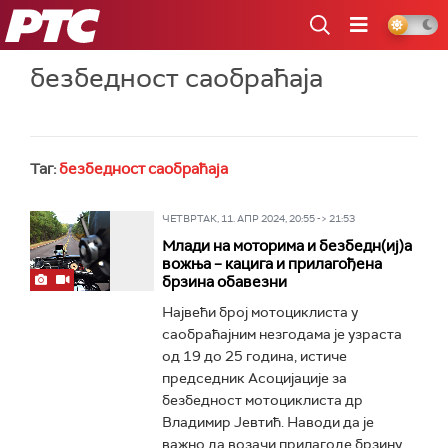
РТС
безбедност саобраћаја
Таг:
безбедност саобраћаја
ЧЕТВРТАК, 11. АПР 2024, 20:55 -> 21:53
Млади на моторима и безбедн(иј)а
вожња – кацига и прилагођена
брзина обавезни
Највећи број мотоциклиста у
саобраћајним незгодама је узраста
од 19 до 25 година, истиче
председник Асоцијације за
безбедност мотоциклиста др
Владимир Јевтић. Наводи да је
важно да возачи прилагоде брзину...