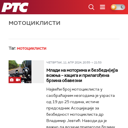
РТС
мотоциклисти
Таг:
мотоциклисти
ЧЕТВРТАК, 11. АПР 2024, 20:55 -> 21:53
Млади на моторима и безбедн(иј)а
вожња – кацига и прилагођена
брзина обавезни
Највећи број мотоциклиста у
саобраћајним незгодама је узраста
од 19 до 25 година, истиче
председник Асоцијације за
безбедност мотоциклиста др
Владимир Јевтић. Наводи да је
важно да возачи прилагоде брзину...