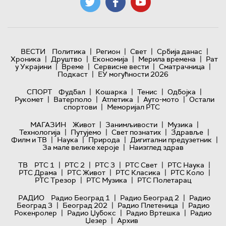
|
|
|
|
ВЕСТИ
Политика
Регион
Свет
Србија данас
|
|
|
|
Хроника
Друштво
Економија
Мерила времена
Рат
|
|
|
|
у Украјини
Време
Сервисне вести
Сматрачница
|
Подкаст
ЕУ могућности 2026
|
|
|
|
СПОРТ
Фудбал
Кошарка
Тенис
Одбојка
|
|
|
|
Рукомет
Ватерполо
Атлетика
Ауто-мото
Остали
|
спортови
Меморијал РТС
|
|
|
МАГАЗИН
Живот
Занимљивости
Музика
|
|
|
|
Технологијa
Путујемо
Свет познатих
Здравље
|
|
|
|
Филм и ТВ
Наука
Природа
Дигитални предузетник
|
За мале велике хероје
Наизглед здрав
|
|
|
|
|
ТВ
РТС 1
РТС 2
РТС 3
РТС Свет
РТС Наука
|
|
|
|
РТС Драма
РТС Живот
РТС Класика
РТС Коло
|
|
РТС Трезор
РТС Музика
РТС Полетарац
|
|
РАДИО
Радио Београд 1
Радио Београд 2
Радио
|
|
|
Београд 3
Београд 202
Радио Плетеница
Радио
|
|
|
Рокенролер
Радио Џубокс
Радио Вртешка
Радио
|
Џезер
Архив