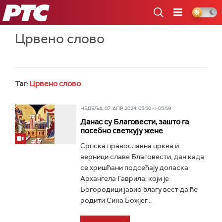
РТС
Црвено слово
Таг:
Црвено слово
НЕДЕЉА, 07. АПР 2024, 05:50 -> 05:59
Данас су Благовести, зашто га
посебно светкују жене
Српска православна црква и
верници славе Благовести, дан када
се хришћани подсећају доласка
Архангела Гаврила, који је
Богородици јавио благу вест да ће
родити Сина Божјег...