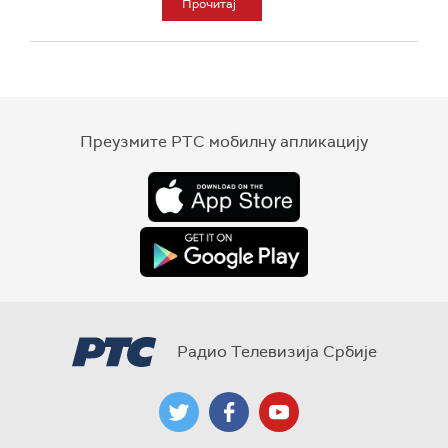
Прочитај
Преузмите РТС мобилну апликацију
Радио Телевизија Србије