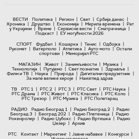
|
|
|
|
ВЕСТИ
Политика
Регион
Свет
Србија данас
|
|
|
|
Хроника
Друштво
Економија
Мерила времена
Рат
|
|
|
|
у Украјини
Време
Сервисне вести
Сматрачница
|
Подкаст
ЕУ могућности 2026
|
|
|
|
СПОРТ
Фудбал
Кошарка
Тенис
Одбојка
|
|
|
|
Рукомет
Ватерполо
Атлетика
Ауто-мото
Остали
|
спортови
Меморијал РТС
|
|
|
МАГАЗИН
Живот
Занимљивости
Музика
|
|
|
|
Технологијa
Путујемо
Свет познатих
Здравље
|
|
|
|
Филм и ТВ
Наука
Природа
Дигитални предузетник
|
За мале велике хероје
Наизглед здрав
|
|
|
|
|
ТВ
РТС 1
РТС 2
РТС 3
РТС Свет
РТС Наука
|
|
|
|
РТС Драма
РТС Живот
РТС Класика
РТС Коло
|
|
РТС Трезор
РТС Музика
РТС Полетарац
|
|
РАДИО
Радио Београд 1
Радио Београд 2
Радио
|
|
|
Београд 3
Београд 202
Радио Плетеница
Радио
|
|
|
Рокенролер
Радио Џубокс
Радио Вртешка
Радио
|
Џезер
Архив
|
|
|
|
РТС
Контакт
Маркетинг
Јавне набавке
Конкурси
Интернет портал