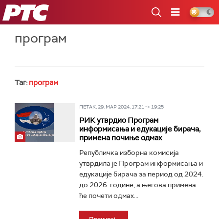
РТС
програм
Таг:
програм
ПЕТАК, 29. МАР 2024, 17:21 -> 19:25
РИК утврдио Програм
информисања и едукације бирача,
примена почиње одмах
Републичка изборна комисија
утврдила је Програм информисања и
едукације бирача за период од 2024.
до 2026. године, а његова примена
ће почети одмах...