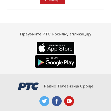
Прочитај
Преузмите РТС мобилну апликацију
Радио Телевизија Србије