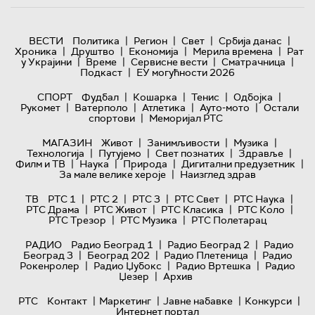
|
|
|
|
ВЕСТИ
Политика
Регион
Свет
Србија данас
|
|
|
|
Хроника
Друштво
Економија
Мерила времена
Рат
|
|
|
|
у Украјини
Време
Сервисне вести
Сматрачница
|
Подкаст
ЕУ могућности 2026
|
|
|
|
СПОРТ
Фудбал
Кошарка
Тенис
Одбојка
|
|
|
|
Рукомет
Ватерполо
Атлетика
Ауто-мото
Остали
|
спортови
Меморијал РТС
|
|
|
МАГАЗИН
Живот
Занимљивости
Музика
|
|
|
|
Технологијa
Путујемо
Свет познатих
Здравље
|
|
|
|
Филм и ТВ
Наука
Природа
Дигитални предузетник
|
За мале велике хероје
Наизглед здрав
|
|
|
|
|
ТВ
РТС 1
РТС 2
РТС 3
РТС Свет
РТС Наука
|
|
|
|
РТС Драма
РТС Живот
РТС Класика
РТС Коло
|
|
РТС Трезор
РТС Музика
РТС Полетарац
|
|
РАДИО
Радио Београд 1
Радио Београд 2
Радио
|
|
|
Београд 3
Београд 202
Радио Плетеница
Радио
|
|
|
Рокенролер
Радио Џубокс
Радио Вртешка
Радио
|
Џезер
Архив
|
|
|
|
РТС
Контакт
Маркетинг
Јавне набавке
Конкурси
Интернет портал