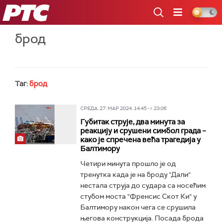
РТС
брод
Таг:
брод
СРЕДА, 27. МАР 2024, 14:45 -> 23:06
Губитак струје, два минута за
реакцију и срушени симбол града –
како је спречена већа трагедија у
Балтимору
Четири минута прошло је од
тренутка када је на броду "Дали"
нестала струја до судара са носећим
стубом моста "Френсис Скот Ки" у
Балтимору након чега се срушила
његова конструкција. Посада брода