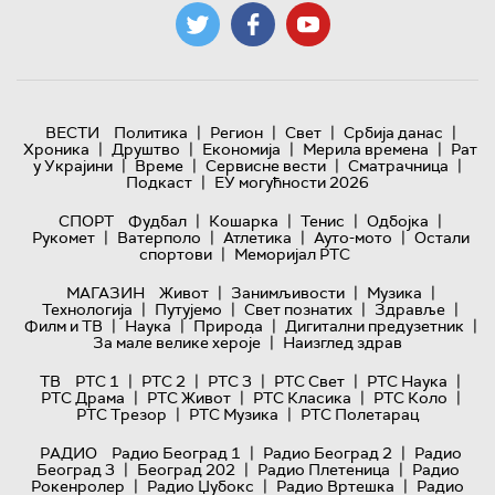
|
|
|
|
ВЕСТИ
Политика
Регион
Свет
Србија данас
|
|
|
|
Хроника
Друштво
Економија
Мерила времена
Рат
|
|
|
|
у Украјини
Време
Сервисне вести
Сматрачница
|
Подкаст
ЕУ могућности 2026
|
|
|
|
СПОРТ
Фудбал
Кошарка
Тенис
Одбојка
|
|
|
|
Рукомет
Ватерполо
Атлетика
Ауто-мото
Остали
|
спортови
Меморијал РТС
|
|
|
МАГАЗИН
Живот
Занимљивости
Музика
|
|
|
|
Технологијa
Путујемо
Свет познатих
Здравље
|
|
|
|
Филм и ТВ
Наука
Природа
Дигитални предузетник
|
За мале велике хероје
Наизглед здрав
|
|
|
|
|
ТВ
РТС 1
РТС 2
РТС 3
РТС Свет
РТС Наука
|
|
|
|
РТС Драма
РТС Живот
РТС Класика
РТС Коло
|
|
РТС Трезор
РТС Музика
РТС Полетарац
|
|
РАДИО
Радио Београд 1
Радио Београд 2
Радио
|
|
|
Београд 3
Београд 202
Радио Плетеница
Радио
|
|
|
Рокенролер
Радио Џубокс
Радио Вртешка
Радио