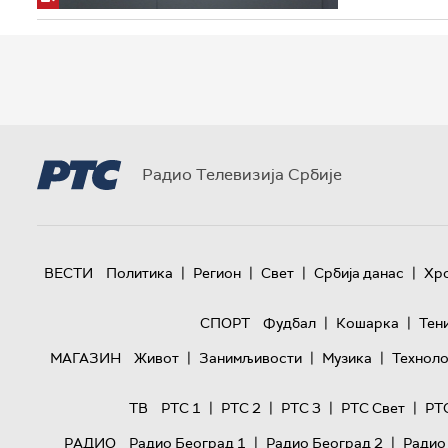
Радио Телевизија Србије
|
|
|
|
ВЕСТИ
Политика
Регион
Свет
Србија данас
Хр
|
|
СПОРТ
Фудбал
Кошарка
Тен
|
|
|
МАГАЗИН
Живот
Занимљивости
Музика
Техноло
|
|
|
|
ТВ
РТС 1
РТС 2
РТС 3
РТС Свет
РТ
|
|
РАДИО
Радио Београд 1
Радио Београд 2
Радио