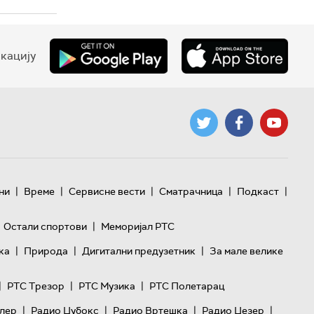
кацију
|
|
|
|
|
ни
Време
Сервисне вести
Сматрачница
Подкаст
|
Остали спортови
Меморијал РТС
|
|
|
ка
Природа
Дигитални предузетник
За мале велике
|
|
|
РТС Трезор
РТС Музика
РТС Полетарац
|
|
|
|
лер
Радио Џубокс
Радио Вртешка
Радио Џезер