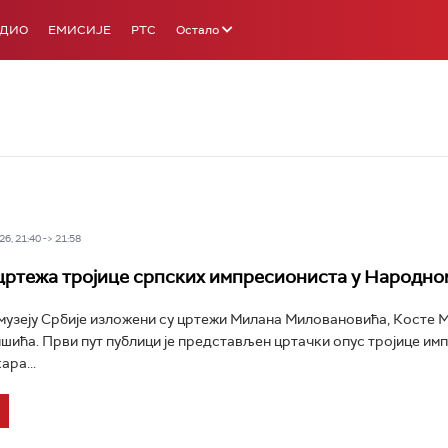
АДИО
ЕМИСИЈЕ
РТС
Остало
6, 21:40 -> 21:58
ртежа тројице српских импресиониста у Народном
узеју Србије изложени су цртежи Милана Миловановића, Косте 
шића. Први пут публици је представљен цртачки опус тројице им
ара...