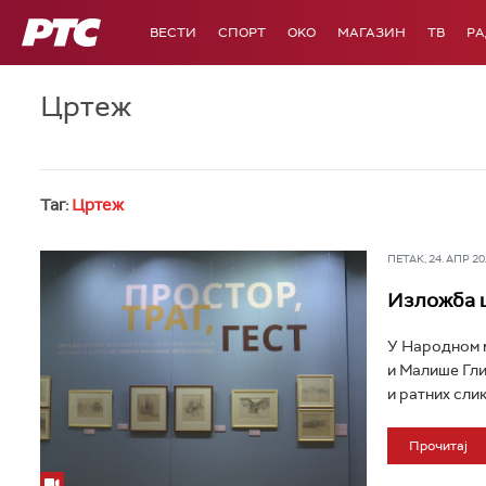
РТС
ВЕСТИ
СПОРТ
OKO
МАГАЗИН
ТВ
Р
Цртеж
Таг:
Цртеж
ПЕТАК, 24. АПР 202
Изложба ц
У Народном м
и Малише Гли
и ратних слик
Прочитај