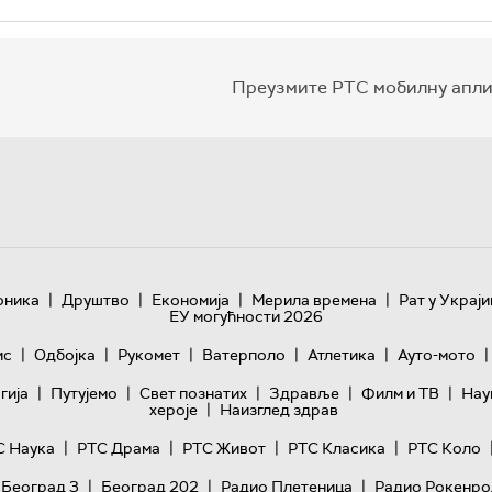
Преузмите РТС мобилну апли
|
|
|
|
оника
Друштво
Економија
Мерила времена
Рат у Украји
ЕУ могућности 2026
|
|
|
|
|
|
ис
Одбојка
Рукомет
Ватерполо
Атлетика
Ауто-мото
|
|
|
|
|
гијa
Путујемо
Свет познатих
Здравље
Филм и ТВ
Нау
|
хероје
Наизглед здрав
|
|
|
|
С Наука
РТС Драма
РТС Живот
РТС Класика
РТС Коло
|
|
|
 Београд 3
Београд 202
Радио Плетеница
Радио Рокенро