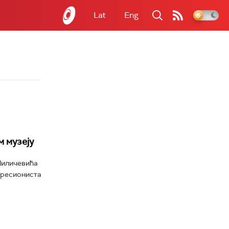
Lat
Eng
 музеју
Миличевића
пресиониста