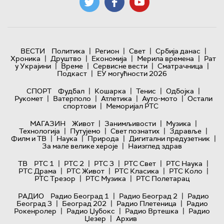
|
|
|
|
ВЕСТИ
Политика
Регион
Свет
Србија данас
|
|
|
|
Хроника
Друштво
Економија
Мерила времена
Рат
|
|
|
|
у Украјини
Време
Сервисне вести
Сматрачница
|
Подкаст
ЕУ могућности 2026
|
|
|
|
СПОРТ
Фудбал
Кошарка
Тенис
Одбојка
|
|
|
|
Рукомет
Ватерполо
Атлетика
Ауто-мото
Остали
|
спортови
Меморијал РТС
|
|
|
МАГАЗИН
Живот
Занимљивости
Музика
|
|
|
|
Технологијa
Путујемо
Свет познатих
Здравље
|
|
|
|
Филм и ТВ
Наука
Природа
Дигитални предузетник
|
За мале велике хероје
Наизглед здрав
|
|
|
|
|
ТВ
РТС 1
РТС 2
РТС 3
РТС Свет
РТС Наука
|
|
|
|
РТС Драма
РТС Живот
РТС Класика
РТС Коло
|
|
РТС Трезор
РТС Музика
РТС Полетарац
|
|
РАДИО
Радио Београд 1
Радио Београд 2
Радио
|
|
|
Београд 3
Београд 202
Радио Плетеница
Радио
|
|
|
Рокенролер
Радио Џубокс
Радио Вртешка
Радио
|
Џезер
Архив