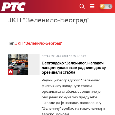
РТС
ЈКП "Зеленило-Београд"
Таг:
ЈКП "Зеленило-Београд"
ПЕТАК, 22. МАР 2024, 13:55 -> 15:27
Београдско "Зеленило": Нападач
ланцем тукао наше раднике док су
орезивали стабла
Радници београдског "Зеленила"
физички су нападнути током
орезивања стабала, саопштило је
ово јавно комунално предузеће.
Наводе да је нападач запослене у
"Зеленилу" вређао на националној и
верској основи...