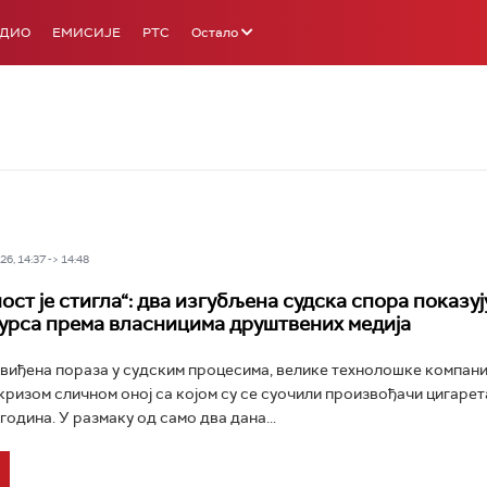
АДИО
ЕМИСИЈЕ
РТС
Остало
6, 14:37 -> 14:48
ст је стигла“: два изгубљена судска спора показуј
урса према власницима друштвених медија
виђена пораза у судским процесима, велике технолошке компани
 кризом сличном оној са којом су се суочили произвођачи цигарет
година. У размаку од само два дана...