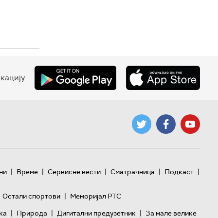
кацију
|
|
|
|
|
ни
Време
Сервисне вести
Сматрачница
Подкаст
|
Остали спортови
Меморијал РТС
|
|
|
ка
Природа
Дигитални предузетник
За мале велике