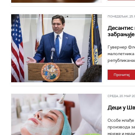
ПОНЕДЕЉАК, 25. МА
Десантис 
забрањује
Гувернер Фло
малолетника 
републиканаца
Прочитај
СРЕДА, 20. МАР 202
Деци у Шв
Особе млађе 
производа за
мреже и медиј