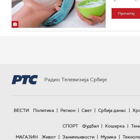
Прочитај
Радио Телевизија Србије
|
|
|
|
ВЕСТИ
Политика
Регион
Свет
Србија данас
Хр
|
|
СПОРТ
Фудбал
Кошарка
Тен
|
|
|
МАГАЗИН
Живот
Занимљивости
Музика
Техноло