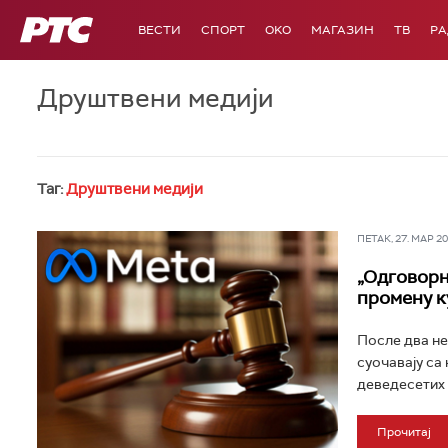
РТС
ВЕСТИ
СПОРТ
OKO
МАГАЗИН
ТВ
Р
Друштвени медији
Таг:
Друштвени медији
ПЕТАК, 27. МАР 202
„Одговорно
промену к
После два не
суочавају са
деведесетих 
Прочитај