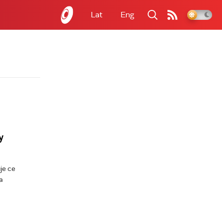
Lat
Eng
у
је се
а