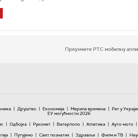
Преузмите РТС мобилну апли
|
|
|
|
оника
Друштво
Економија
Мерила времена
Рат у Украји
ЕУ могућности 2026
|
|
|
|
|
|
ис
Одбојка
Рукомет
Ватерполо
Атлетика
Ауто-мото
|
|
|
|
|
гијa
Путујемо
Свет познатих
Здравље
Филм и ТВ
Нау