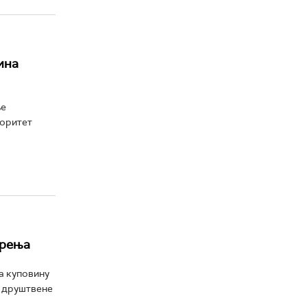
ина
ње
иоритет
арења
а куповину
, друштвене