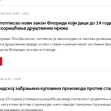
Р 2024, 19:45 -> 19:52
потписао нови закон Флориде који деци до 14 год
 коришћење друштвених мрежа
риде, Рон Десантис, потписао је закон којим се захтева уклања
са друштвених медија, и тако ставио коначан печат на главни пр
 на Флориди, за који се очекује...
4, 21:35 -> 22:46
едској забрањена куповина производа против ст
од 15 година у Шведској мораће да имају сагласност родитеља з
 негу коже против старења јер, како наводе тамошњи стручњаци
и изазивају потенцијално...