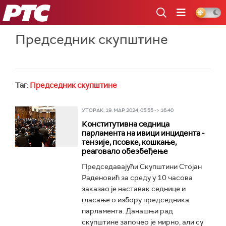
РТС
Председник скупштине
Таг:
Председник скупштине
УТОРАК, 19. МАР 2024, 05:55 -> 16:40
Конститутивна седница
парламента на ивици инцидента -
тензије, псовке, кошкање,
реаговало обезбеђење
Председавајући Скупштини Стојан
Раденовић за среду у 10 часова
заказао је наставак седнице и
гласање о избору председника
парламента. Данашњи рад
скупштине започео је мирно, али су