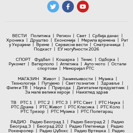
|
|
|
|
ВЕСТИ
Политика
Регион
Свет
Србија данас
|
|
|
|
Хроника
Друштво
Економија
Мерила времена
Рат
|
|
|
|
у Украјини
Време
Сервисне вести
Сматрачница
|
Подкаст
ЕУ могућности 2026
|
|
|
|
СПОРТ
Фудбал
Кошарка
Тенис
Одбојка
|
|
|
|
Рукомет
Ватерполо
Атлетика
Ауто-мото
Остали
|
спортови
Меморијал РТС
|
|
|
МАГАЗИН
Живот
Занимљивости
Музика
|
|
|
|
Технологијa
Путујемо
Свет познатих
Здравље
|
|
|
|
Филм и ТВ
Наука
Природа
Дигитални предузетник
|
За мале велике хероје
Наизглед здрав
|
|
|
|
|
ТВ
РТС 1
РТС 2
РТС 3
РТС Свет
РТС Наука
|
|
|
|
РТС Драма
РТС Живот
РТС Класика
РТС Коло
|
|
РТС Трезор
РТС Музика
РТС Полетарац
|
|
РАДИО
Радио Београд 1
Радио Београд 2
Радио
|
|
|
Београд 3
Београд 202
Радио Плетеница
Радио
|
|
|
Рокенролер
Радио Џубокс
Радио Вртешка
Радио