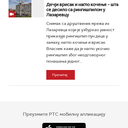
Дечји врисак и нагло кочење – шта
се десило са рингишпилом у
Лазаревцу
Снимак са друштвених мрежа из
Лазаревца који је узбуркао јавност
приказује рингишпил пун деце у
замаху, нагло кочење и врисак.
Власник каже да је нагло укочио
рингишпил због неодговорног
понашања једног...
Прочитај
Преузмите РТС мобилну апликацију