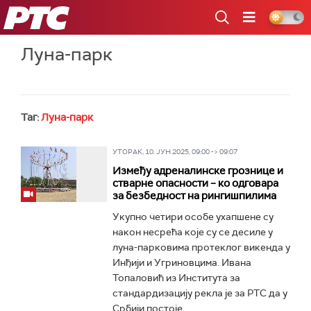
РТС
Луна-парк
Таг:
Луна-парк
УТОРАК, 10. ЈУН 2025, 09:00 -> 09:07
Између адреналинске грознице и
стварне опасности – ко одговара
за безбедност на рингишпилима
Укупно четири особе ухапшене су
након несрећа које су се десиле у
луна-парковима протеклог викенда у
Инђији и Угриновцима. Ивана
Топаловић из Института за
стандардизацију рекла је за РТС да у
Србији постоје...