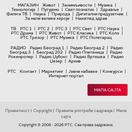
|
|
|
МАГАЗИН
Живот
Занимљивости
Музика
|
|
|
|
Технологијa
Путујемо
Свет познатих
Здравље
|
|
|
|
Филм и ТВ
Наука
Природа
Дигитални предузетник
|
За мале велике хероје
Наизглед здрав
|
|
|
|
|
ТВ
РТС 1
РТС 2
РТС 3
РТС Свет
РТС Наука
|
|
|
|
РТС Драма
РТС Живот
РТС Класика
РТС Коло
|
|
РТС Трезор
РТС Музика
РТС Полетарац
|
|
РАДИО
Радио Београд 1
Радио Београд 2
Радио
|
|
|
Београд 3
Београд 202
Радио Плетеница
Радио
|
|
|
Рокенролер
Радио Џубокс
Радио Вртешка
Радио
|
Џезер
Архив
|
|
|
|
РТС
Контакт
Маркетинг
Јавне набавке
Конкурси
Интернет портал
МАПА САЈТА
Приватност
Copyright
Правила употребе садржаја
Мапа
|
|
|
сајта
Copyright © 2008 - 2026 РТС. Сва права задржана.