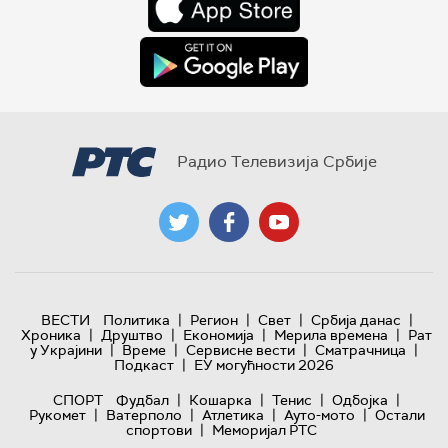
Радио Телевизија Србије
|
|
|
|
ВЕСТИ
Политика
Регион
Свет
Србија данас
|
|
|
|
Хроника
Друштво
Економија
Мерила времена
Рат
|
|
|
|
у Украјини
Време
Сервисне вести
Сматрачница
|
Подкаст
ЕУ могућности 2026
|
|
|
|
СПОРТ
Фудбал
Кошарка
Тенис
Одбојка
|
|
|
|
Рукомет
Ватерполо
Атлетика
Ауто-мото
Остали
|
спортови
Меморијал РТС