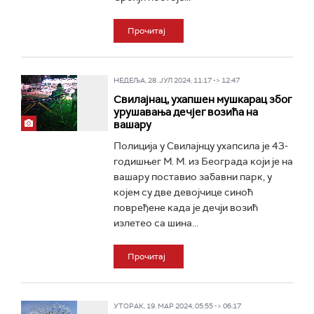
Прочитај
НЕДЕЉА, 28. ЈУЛ 2024, 11:17 -> 12:47
Свилајнац, ухапшен мушкарац због
урушавања дечјег возића на
вашару
Полиција у Свилајнцу ухапсила је 43-
годишњег М. М. из Београда који је на
вашару поставио забавни парк, у
којем су две девојчице синоћ
повређене када је дечји возић
излетео са шина...
Прочитај
УТОРАК, 19. МАР 2024, 05:55 -> 06:17