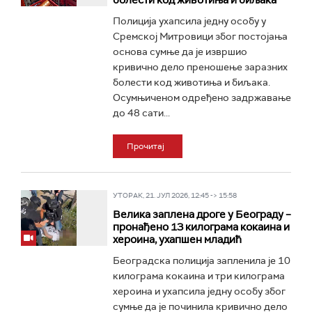
болести код животиња и биљака
Полиција ухапсила једну особу у
Сремској Митровици због постојања
основа сумње да је извршио
кривично дело преношење заразних
болести код животиња и биљака.
Осумњиченом одређено задржавање
до 48 сати...
Прочитај
УТОРАК, 21. ЈУЛ 2026, 12:45 -> 15:58
Велика заплена дроге у Београду –
пронађено 13 килограма кокаина и
хероина, ухапшен младић
Београдска полиција запленила је 10
килограма кокаина и три килограма
хероина и ухапсила једну особу због
сумње да је починила кривично дело