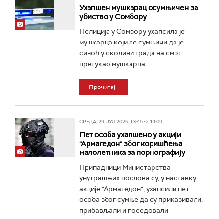
Ухапшен мушкарац осумњичен за
убиство у Сомбору
Полиција у Сомбору ухапсила је
мушкарца који се сумњичи да је
синоћ у околини града на смрт
претукао мушкарца...
Прочитај
СРЕДА, 29. ЈУЛ 2026, 13:45 -> 14:09
Пет особа ухапшено у акцији
"Армагедон" због коришћења
малолетника за порнографију
Припадници Министарства
унутрашњих послова су, у наставку
акције "Армагедон", ухапсили пет
особа због сумње да су приказивали,
прибављали и поседовали