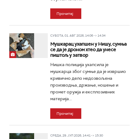
Прочитај
СУБОТА, 01. АВГ 2026, 14:06 -> 14:34
Мушкарац ухапшен у Нишу, сумња
се да је дроном хтео да унесе
пиштољ у затвор
Нишка полиција ухапсила је
мушкарца због сумње да је извршио
кривично дело недозвољена
производња, држање, ношење и
промет оружја и експлозивних
материја...
Прочитај
СРЕДА, 29. ЈУЛ 2026, 14:41 -> 15:30