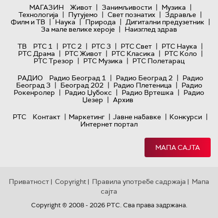
|
|
|
МАГАЗИН
Живот
Занимљивости
Музика
|
|
|
|
Технологијa
Путујемо
Свет познатих
Здравље
|
|
|
|
Филм и ТВ
Наука
Природа
Дигитални предузетник
|
За мале велике хероје
Наизглед здрав
|
|
|
|
|
ТВ
РТС 1
РТС 2
РТС 3
РТС Свет
РТС Наука
|
|
|
|
РТС Драма
РТС Живот
РТС Класика
РТС Коло
|
|
РТС Трезор
РТС Музика
РТС Полетарац
|
|
РАДИО
Радио Београд 1
Радио Београд 2
Радио
|
|
|
Београд 3
Београд 202
Радио Плетеница
Радио
|
|
|
Рокенролер
Радио Џубокс
Радио Вртешка
Радио
|
Џезер
Архив
|
|
|
|
РТС
Контакт
Маркетинг
Јавне набавке
Конкурси
Интернет портал
МАПА САЈТА
Приватност
Copyright
Правила употребе садржаја
Мапа
|
|
|
сајта
Copyright © 2008 - 2026 РТС. Сва права задржана.