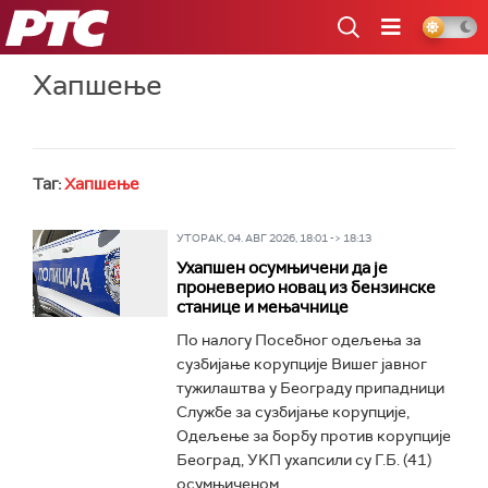
РТС
Хапшење
Таг:
Хапшење
УТОРАК, 04. АВГ 2026, 18:01 -> 18:13
Ухапшен осумњичени да је
проневерио новац из бензинске
станице и мењачнице
По налогу Посебног одељења за
сузбијање корупције Вишег јавног
тужилаштва у Београду припадници
Службе за сузбијање корупције,
Одељење за борбу против корупције
Београд, УKП ухапсили су Г.Б. (41)
осумњиченом...