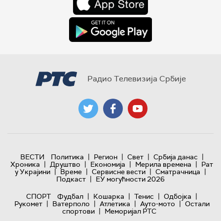
Радио Телевизија Србије
|
|
|
|
ВЕСТИ
Политика
Регион
Свет
Србија данас
|
|
|
|
Хроника
Друштво
Економија
Мерила времена
Рат
|
|
|
|
у Украјини
Време
Сервисне вести
Сматрачница
|
Подкаст
ЕУ могућности 2026
|
|
|
|
СПОРТ
Фудбал
Кошарка
Тенис
Одбојка
|
|
|
|
Рукомет
Ватерполо
Атлетика
Ауто-мото
Остали
|
спортови
Меморијал РТС