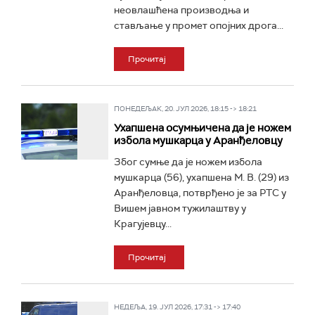
неовлашћена производња и
стављање у промет опојних дрога...
Прочитај
ПОНЕДЕЉАК, 20. ЈУЛ 2026, 18:15 -> 18:21
Ухапшена осумњичена да је ножем
избола мушкарца у Аранђеловцу
Због сумње да је ножем избола
мушкарца (56), ухапшена М. В. (29) из
Аранђеловца, потврђено је за РТС у
Вишем јавном тужилаштву у
Крагујевцу...
Прочитај
НЕДЕЉА, 19. ЈУЛ 2026, 17:31 -> 17:40