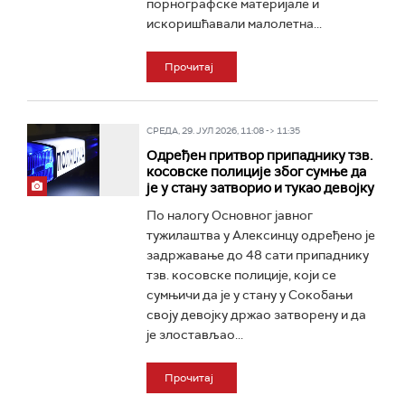
порнографске материјале и
искоришћавали малолетна...
Прочитај
СРЕДА, 29. ЈУЛ 2026, 11:08 -> 11:35
Одређен притвор припаднику тзв.
косовске полиције због сумње да
је у стану затворио и тукао девојку
По налогу Основног јавног
тужилаштва у Алексинцу одређено је
задржавање до 48 сати припаднику
тзв. косовске полиције, који се
сумњичи да је у стану у Сокобањи
своју девојку држао затворену и да
је злостављао...
Прочитај