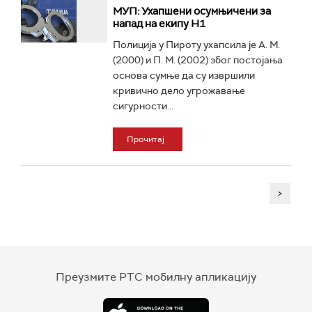
МУП: Ухапшени осумњичени за
напад на екипу Н1
Полиција у Пироту ухапсила је А. М.
(2000) и П. М. (2002) због постојања
основа сумње да су извршили
кривично дело угрожавање
сигурности...
Прочитај
>
Преузмите РТС мобилну апликацију