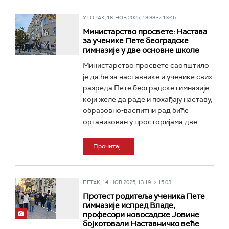
УТОРАК, 18. НОВ 2025, 13:33 -> 13:46
Министарство просвете: Настава
за ученике Пете београдске
гимназије у две основне школе
Министарство просвете саопштило
је да ће за наставнике и ученике свих
разреда Пете београдске гимназије
који желе да раде и похађају наставу,
образовно-васпитни рад биће
организован у просторијама две...
Прочитај
ПЕТАК, 14. НОВ 2025, 13:19 -> 15:03
Протест родитеља ученика Пете
гимназије испред Владе,
професори новосадске Јовине
бојкотовали Наставничко веће