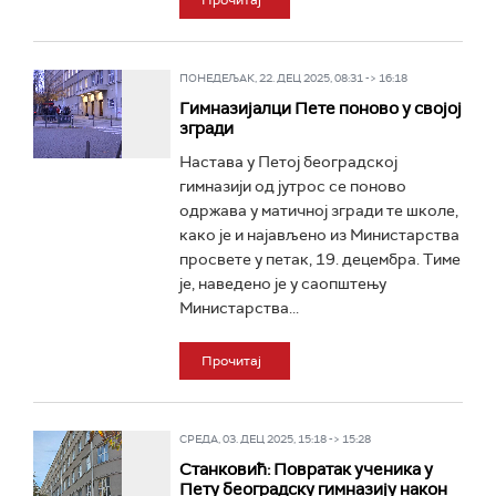
Прочитај
ПОНЕДЕЉАК, 22. ДЕЦ 2025, 08:31 -> 16:18
Гимназијалци Пете поново у својој
згради
Настава у Петој београдској
гимназији од јутрос се поново
одржава у матичној згради те школе,
како је и најављено из Министарства
просвете у петак, 19. децембра. Тиме
је, наведено је у саопштењу
Министарства...
Прочитај
СРЕДА, 03. ДЕЦ 2025, 15:18 -> 15:28
Станковић: Повратак ученика у
Пету београдску гимназију након