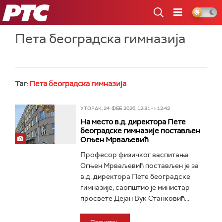
РТС
Пета београдска гимназија
Таг:
Пета београдска гимназија
УТОРАК, 24. ФЕБ 2026, 12:31 -> 12:42
На место в.д. директора Пете
београдске гимназије постављен
Огњен Мрваљевић
Професор физичког васпитања
Огњен Мрваљевић постављен је за
в.д. директора Пете београдске
гимназије, саопштио је министар
просвете Дејан Вук Станковић...