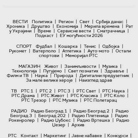
|
|
|
|
ВЕСТИ
Политика
Регион
Свет
Србија данас
|
|
|
|
Хроника
Друштво
Економија
Мерила времена
Рат
|
|
|
|
у Украјини
Време
Сервисне вести
Сматрачница
|
Подкаст
ЕУ могућности 2026
|
|
|
|
СПОРТ
Фудбал
Кошарка
Тенис
Одбојка
|
|
|
|
Рукомет
Ватерполо
Атлетика
Ауто-мото
Остали
|
спортови
Меморијал РТС
|
|
|
МАГАЗИН
Живот
Занимљивости
Музика
|
|
|
|
Технологијa
Путујемо
Свет познатих
Здравље
|
|
|
|
Филм и ТВ
Наука
Природа
Дигитални предузетник
|
За мале велике хероје
Наизглед здрав
|
|
|
|
|
ТВ
РТС 1
РТС 2
РТС 3
РТС Свет
РТС Наука
|
|
|
|
РТС Драма
РТС Живот
РТС Класика
РТС Коло
|
|
РТС Трезор
РТС Музика
РТС Полетарац
|
|
РАДИО
Радио Београд 1
Радио Београд 2
Радио
|
|
|
Београд 3
Београд 202
Радио Плетеница
Радио
|
|
|
Рокенролер
Радио Џубокс
Радио Вртешка
Радио
|
Џезер
Архив
|
|
|
|
РТС
Контакт
Маркетинг
Јавне набавке
Конкурси