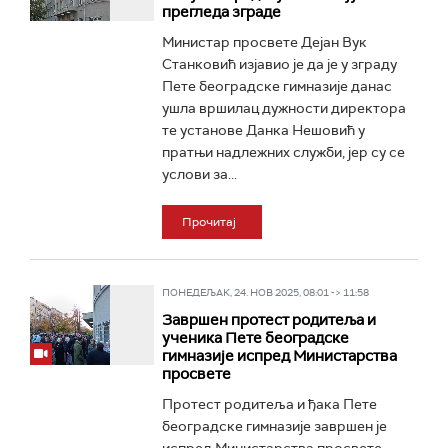
прегледа зграде
Министар просвете Дејан Вук
Станковић изјавио је да је у зграду
Пете београдске гимназије данас
ушла вршилац дужности директора
те установе Данка Нешовић у
пратњи надлежних служби, јер су се
услови за...
Прочитај
ПОНЕДЕЉАК, 24. НОВ 2025, 08:01 -> 11:58
Завршен протест родитеља и
ученика Пете београдске
гимназије испред Министарства
просвете
Протест родитеља и ђака Пете
београдске гимназије завршен је