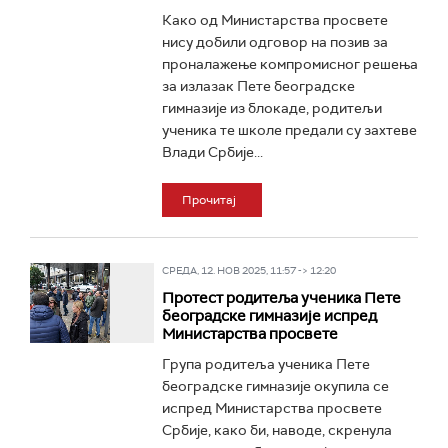
Како од Министарства просвете
нису добили одговор на позив за
проналажење компромисног решења
за излазак Пете београдске
гимназије из блокаде, родитељи
ученика те школе предали су захтеве
Влади Србије...
Прочитај
СРЕДА, 12. НОВ 2025, 11:57 -> 12:20
Протест родитеља ученика Пете
београдске гимназије испред
Министарства просвете
Група родитеља ученика Пете
београдске гимназије окупила се
испред Министарства просвете
Србије, како би, наводе, скренула