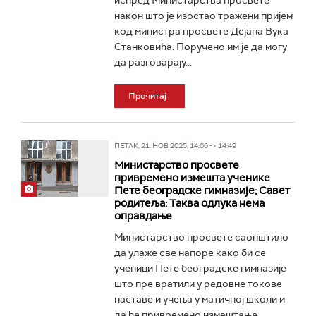
испред Министарства просвете
након што је изостао тражени пријем
код министра просвете Дејана Вука
Станковића. Поручено им је да могу
да разговарају...
Прочитај
ПЕТАК, 21. НОВ 2025, 14:06 -> 14:49
Министарство просвете
привремено измешта ученике
Пете београдске гимназије; Савет
родитеља: Таква одлука нема
оправдање
Министарство просвете саопштило
да улаже све напоре како би се
ученици Пете београдске гимназије
што пре вратили у редовне токове
наставе и учења у матичној школи и
да ће привремено измештање