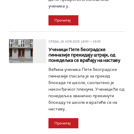
ученика у...
Прочитај
СРЕДА, 19. НОВ 2025, 19:00 -> 19:05
Ученици Пете београдске
гимназије прекидају штрајк, од
понедељка се враћају на наставу
Већина ученика Пете београдске
гимназије гласала је за прекид
блокаде те школе, саопштено је
након ђачког пленума. Ученици ће од
понедељка званично прекинути
блокаду те школе и вратиће се на
наставу...
Прочитај