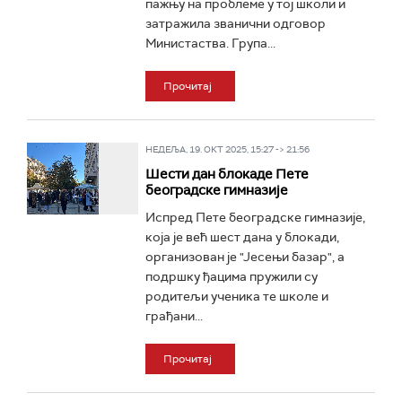
пажњу на проблеме у тој школи и
затражила званични одговор
Министаства. Група...
Прочитај
НЕДЕЉА, 19. ОКТ 2025, 15:27 -> 21:56
Шести дан блокаде Пете
београдске гимназије
Испред Пете београдске гимназије,
која је већ шест дана у блокади,
организован је "Јесењи базар", а
подршку ђацима пружили су
родитељи ученика те школе и
грађани...
Прочитај