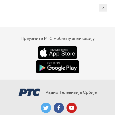
>
Преузмите РТС мобилну апликацију
Радио Телевизија Србије