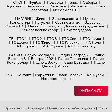
|
|
|
|
СПОРТ
Фудбал
Кошарка
Тенис
Одбојка
|
|
|
|
Рукомет
Ватерполо
Атлетика
Ауто-мото
Остали
|
спортови
Меморијал РТС
|
|
|
МАГАЗИН
Живот
Занимљивости
Музика
|
|
|
|
Технологијa
Путујемо
Свет познатих
Здравље
|
|
|
|
Филм и ТВ
Наука
Природа
Дигитални предузетник
|
За мале велике хероје
Наизглед здрав
|
|
|
|
|
ТВ
РТС 1
РТС 2
РТС 3
РТС Свет
РТС Наука
|
|
|
|
РТС Драма
РТС Живот
РТС Класика
РТС Коло
|
|
РТС Трезор
РТС Музика
РТС Полетарац
|
|
РАДИО
Радио Београд 1
Радио Београд 2
Радио
|
|
|
Београд 3
Београд 202
Радио Плетеница
Радио
|
|
|
Рокенролер
Радио Џубокс
Радио Вртешка
Радио
|
Џезер
Архив
|
|
|
|
РТС
Контакт
Маркетинг
Јавне набавке
Конкурси
Интернет портал
МАПА САЈТА
Приватност
Copyright
Правила употребе садржаја
Мапа
|
|
|