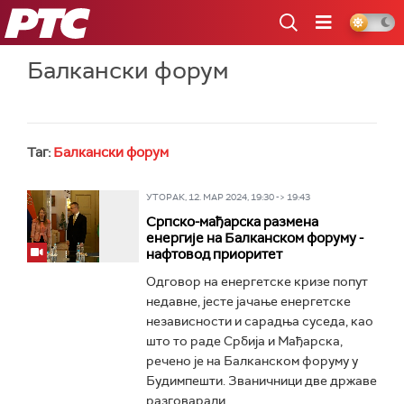
РТС
Балкански форум
Таг:
Балкански форум
УТОРАК, 12. МАР 2024, 19:30 -> 19:43
Српско-мађарска размена
енергије на Балканском форуму -
нафтовод приоритет
Одговор на енергетске кризе попут
недавне, јесте јачање енергетске
независности и сарадња суседа, као
што то раде Србија и Мађарска,
речено је на Балканском форуму у
Будимпешти. Званичници две државе
разговарали...