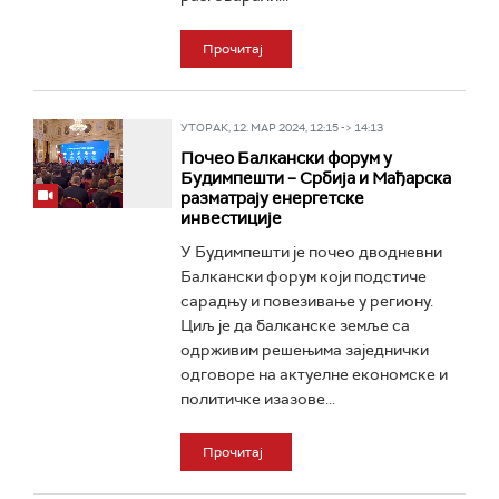
Прочитај
УТОРАК, 12. МАР 2024, 12:15 -> 14:13
Почео Балкански форум у
Будимпешти – Србија и Мађарска
разматрају енергетске
инвестиције
У Будимпешти је почео дводневни
Балкански форум који подстиче
сарадњу и повезивање у региону.
Циљ је да балканске земље са
одрживим решењима заједнички
одговоре на актуелне економске и
политичке изазове...
Прочитај