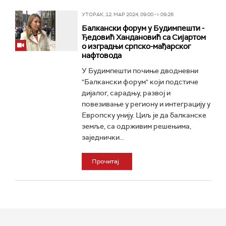
УТОРАК, 12. МАР 2024, 09:00 -> 09:26
Балкански форум у Будимпешти -
Ђедовић Хандановић са Сијартом
о изградњи српско-мађарског
нафтовода
У Будимпешти почиње дводневни
"Балкански форум" који подстиче
дијалог, сарадњу, развој и
повезивање у региону и интеграцију у
Европску унију. Циљ је да балканске
земље, са одрживим решењима,
заједнички...
Прочитај