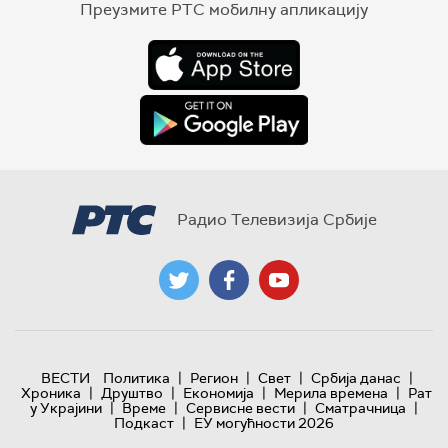
Преузмите РТС мобилну апликацију
Радио Телевизија Србије
|
|
|
|
ВЕСТИ
Политика
Регион
Свет
Србија данас
|
|
|
|
Хроника
Друштво
Економија
Мерила времена
Рат
|
|
|
|
у Украјини
Време
Сервисне вести
Сматрачница
|
Подкаст
ЕУ могућности 2026