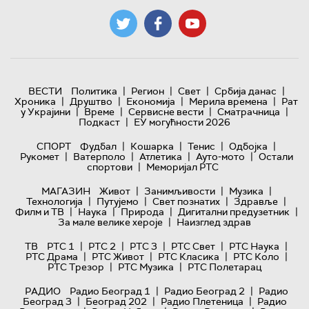
|
|
|
|
ВЕСТИ
Политика
Регион
Свет
Србија данас
|
|
|
|
Хроника
Друштво
Економија
Мерила времена
Рат
|
|
|
|
у Украјини
Време
Сервисне вести
Сматрачница
|
Подкаст
ЕУ могућности 2026
|
|
|
|
СПОРТ
Фудбал
Кошарка
Тенис
Одбојка
|
|
|
|
Рукомет
Ватерполо
Атлетика
Ауто-мото
Остали
|
спортови
Меморијал РТС
|
|
|
МАГАЗИН
Живот
Занимљивости
Музика
|
|
|
|
Технологијa
Путујемо
Свет познатих
Здравље
|
|
|
|
Филм и ТВ
Наука
Природа
Дигитални предузетник
|
За мале велике хероје
Наизглед здрав
|
|
|
|
|
ТВ
РТС 1
РТС 2
РТС 3
РТС Свет
РТС Наука
|
|
|
|
РТС Драма
РТС Живот
РТС Класика
РТС Коло
|
|
РТС Трезор
РТС Музика
РТС Полетарац
|
|
РАДИО
Радио Београд 1
Радио Београд 2
Радио
|
|
|
Београд 3
Београд 202
Радио Плетеница
Радио