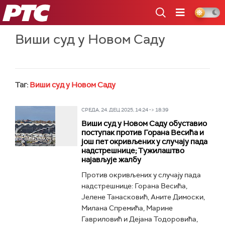
РТС
Виши суд у Новом Саду
Таг:
Виши суд у Новом Саду
СРЕДА, 24. ДЕЦ 2025, 14:24 -> 18:39
Виши суд у Новом Саду обуставио
поступак против Горана Весића и
још пет окривљених у случају пада
надстрешнице; Тужилаштво
најављује жалбу
Против окривљених у случају пада
надстрешнице: Горана Весића,
Јелене Танасковић, Аните Димоски,
Милана Спремића, Марине
Гавриловић и Дејана Тодоровића,