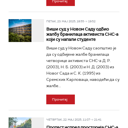
Прочитај
ПЕТАК, 23. МАЈ 2025, 18:55 -> 19:52
Виши суд у Новом Саду одбио
жалбу бранилаца активиста СНС-а
који су напали студенте
Виши суд у Новом Саду саопштио је
да су одбијене жалбе бранилаца
четворице активиста СНС-а Д. Р.
(2003), Н. Б. (2003) и Н. Д. (2003) из
Новог Сада и С. К. (1995) из
Сремских Карловаца, наводећи да су
жалбе...
Прочитај
ЧЕТВРТАК, 22. МАЈ 2025, 11:07 -> 21:41
Протест испред просторија СНС-а