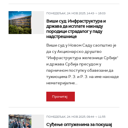
ПОНЕДЕЉАК, 24. НОВ 2025, 14:43 -> 16:03
Виши суд: Инфраструктура и
држава да исплате накнаду
породици страдалог у паду
надстрешнице
Виши суд у Новом Саду саопштио је
да су Акционарско друштво
"Инфраструктура железнице Србије"
и држава Србија пресудом у
парничном поступку обавезани да
тужиоцима Р. З. и Р. З. на име накнаде
нематеријалне...
Прочитај
ПОНЕДЕЉАК, 24. НОВ 2025, 09:44 -> 11:55
Суђење оптуженима за покушај