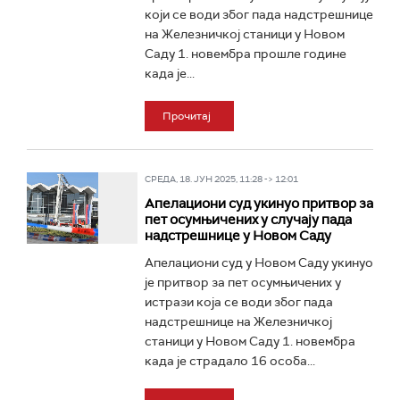
који се води због пада надстрешнице
на Железничкој станици у Новом
Саду 1. новембра прошле године
када је...
Прочитај
СРЕДА, 18. ЈУН 2025, 11:28 -> 12:01
Апелациони суд укинуо притвор за
пет осумњичених у случају пада
надстрешнице у Новом Саду
Апелациони суд у Новом Саду укинуо
је притвор за пет осумњичених у
истрази која се води због пада
надстрешнице на Железничкој
станици у Новом Саду 1. новембра
када је страдало 16 особа...