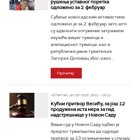
рушења уставног поретка
одложено за 2. фебруар
Суђење новосадским активистима
одложено је за 2. фебруар зато што
су адвокати оптужених затражили
изузеће вишег тужиоца и
апелационог тужиоца, као и
републичке јавне тужитељке
Загорке Доловац због, како...
Прочитај
ЧЕТВРТАК, 18. СЕП 2025, 19:01 -> 20:12
Кућни притвор Весићу, за још 12
продужена иста мера за пад
надстрешнице у Новом Саду
Виши суд у Новом Саду одбио је
предлог тужилаштва да одреди
притвор за 13 осумњичених у случају