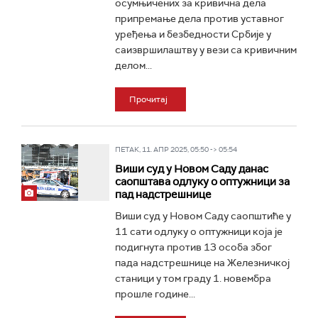
осумњичених за кривична дела
припремање дела против уставног
уређења и безбедности Србије у
саизвршилаштву у вези са кривичним
делом...
Прочитај
ПЕТАК, 11. АПР 2025, 05:50 -> 05:54
Виши суд у Новом Саду данас
саопштава одлуку о оптужници за
пад надстрешнице
Виши суд у Новом Саду саопштиће у
11 сати одлуку о оптужници која је
подигнута против 13 особа због
пада надстрешнице на Железничкој
станици у том граду 1. новембра
прошле године...