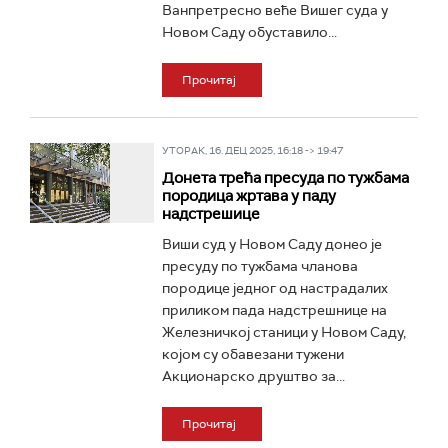
Ванпретресно веће Вишег суда у
Новом Саду обуставило...
Прочитај
УТОРАК, 16. ДЕЦ 2025, 16:18 -> 19:47
Донета трећа пресуда по тужбама
породица жртава у паду
надстрешице
Виши суд у Новом Саду донео је
пресуду по тужбама чланова
породице једног од настрадалих
приликом пада надстрешнице на
Железничкој станици у Новом Саду,
којом су обавезани тужени
Акционарско друштво за...
Прочитај