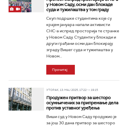
у Новом Саду, осми дан блокаде
суда и тужилаштва у том граду
Скуп подршке студентима које су
крајем јануара напали активисти
СНС-а испред просторија те странке
у Новом Саду. Студенти у блокади и
други грађани осми дан блокирају
зграду Вишег суда и тужилаштва у
Новом...
Прочитај
УТОРАК, 13. МАЈ 2025, 17:22 -> 19:15
Продужен притвор за шесторо
осумњичених за припремање дела
против уставног уређења
Виши суд у Новом Саду продужио је
за још 30 дана притвор за шесторо