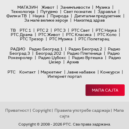
|
|
|
МАГАЗИН
Живот
Занимљивости
Музика
|
|
|
|
Технологијa
Путујемо
Свет познатих
Здравље
|
|
|
|
Филм и ТВ
Наука
Природа
Дигитални предузетник
|
За мале велике хероје
Наизглед здрав
|
|
|
|
|
ТВ
РТС 1
РТС 2
РТС 3
РТС Свет
РТС Наука
|
|
|
|
РТС Драма
РТС Живот
РТС Класика
РТС Коло
|
|
РТС Трезор
РТС Музика
РТС Полетарац
|
|
РАДИО
Радио Београд 1
Радио Београд 2
Радио
|
|
|
Београд 3
Београд 202
Радио Плетеница
Радио
|
|
|
Рокенролер
Радио Џубокс
Радио Вртешка
Радио
|
Џезер
Архив
|
|
|
|
РТС
Контакт
Маркетинг
Јавне набавке
Конкурси
Интернет портал
МАПА САЈТА
Приватност
Copyright
Правила употребе садржаја
Мапа
|
|
|
сајта
Copyright © 2008 - 2026 РТС. Сва права задржана.