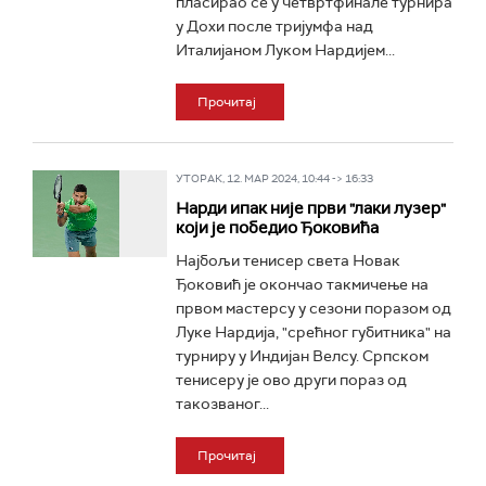
пласирао се у четвртфинале турнира
у Дохи после тријумфа над
Италијаном Луком Нардијем...
Прочитај
УТОРАК, 12. МАР 2024, 10:44 -> 16:33
Нарди ипак није први "лаки лузер"
који је победио Ђоковића
Најбољи тенисер света Новак
Ђоковић је окончао такмичење на
првом мастерсу у сезони поразом од
Луке Нардија, "срећног губитника" на
турниру у Индијан Велсу. Српском
тенисеру је ово други пораз од
такозваног...
Прочитај