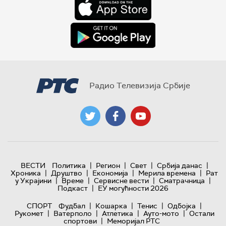
Радио Телевизија Србије
|
|
|
|
ВЕСТИ
Политика
Регион
Свет
Србија данас
|
|
|
|
Хроника
Друштво
Економија
Мерила времена
Рат
|
|
|
|
у Украјини
Време
Сервисне вести
Сматрачница
|
Подкаст
ЕУ могућности 2026
|
|
|
|
СПОРТ
Фудбал
Кошарка
Тенис
Одбојка
|
|
|
|
Рукомет
Ватерполо
Атлетика
Ауто-мото
Остали
|
спортови
Меморијал РТС