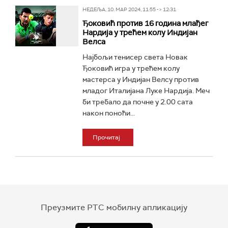
НЕДЕЉА, 10. МАР 2024, 11:55 -> 12:31
Ђоковић против 16 година млађег
Нардија у трећем колу Индијан
Велса
Најбољи тенисер света Новак
Ђоковић игра у трећем колу
мастерса у Индијан Велсу против
младог Италијана Луке Нардија. Меч
би требало да почне у 2.00 сата
након поноћи...
Прочитај
Преузмите РТС мобилну апликацију