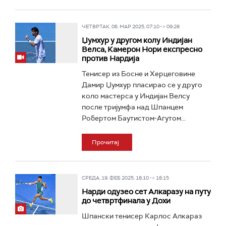
ЧЕТВРТАК, 06. МАР 2025, 07:10 -> 09:28
Џумхур у другом колу Индијан
Велса, Камерон Нори експресно
против Нардија
Тенисер из Босне и Херцеговине
Дамир Џумхур пласирао се у друго
коло мастерса у Индијан Велсу
после тријумфа над Шпанцем
Робертом Баутистом-Агутом...
Прочитај
СРЕДА, 19. ФЕБ 2025, 18:10 -> 18:15
Нарди одузео сет Алкаразу на путу
до четвртфинала у Дохи
Шпански тенисер Карлос Алкараз