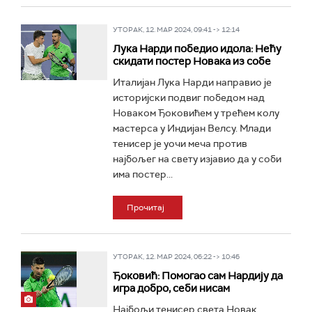
УТОРАК, 12. МАР 2024, 09:41 -> 12:14
Лука Нарди победио идола: Нећу
скидати постер Новака из собе
Италијан Лука Нарди направио је
историјски подвиг победом над
Новаком Ђоковићем у трећем колу
мастерса у Индијан Велсу. Млади
тенисер је уочи меча против
најбољег на свету изјавио да у соби
има постер...
Прочитај
УТОРАК, 12. МАР 2024, 06:22 -> 10:46
Ђоковић: Помогао сам Нардију да
игра добро, себи нисам
Најбољи тенисер света Новак