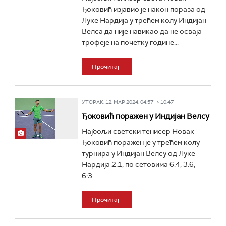
Ђоковић изјавио је након пораза од
Луке Нардија у трећем колу Индијан
Велса да није навикао да не осваја
трофеје на почетку године...
Прочитај
УТОРАК, 12. МАР 2024, 04:57 -> 10:47
Ђоковић поражен у Индијан Велсу
Најбољи светски тенисер Новак
Ђоковић поражен је у трећем колу
турнира у Индијан Велсу од Луке
Нардија 2:1, по сетовима 6:4, 3:6,
6:3...
Прочитај