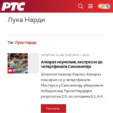
РТС
Лука Нарди
Таг:
Лука Нарди
ЧЕТВРТАК, 14. АВГ 2025, 08:25 -> 08:30
Алкараз неумољив, експресно до
четвртфинала Синсинатија
Шпански тенисер Карлос Алкараз
пласирао се у четвртфинале
Мастерса у Синсинатију, убедљивом
победом над Луком Нардијем
резултатом 2:0, по сетовима 6:1, 6:4...
Прочитај