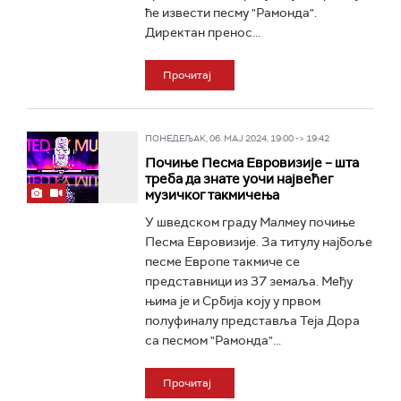
ће извести песму "Рамонда".
Директан пренос...
Прочитај
ПОНЕДЕЉАК, 06. МАЈ 2024, 19:00 -> 19:42
Почиње Песма Евровизије – шта
треба да знате уочи највећег
музичког такмичења
У шведском граду Малмеу почиње
Песма Евровизије. За титулу најбоље
песме Европе такмиче се
представници из 37 земаља. Међу
њима је и Србија коју у првом
полуфиналу представља Теја Дора
са песмом "Рамонда"...
Прочитај