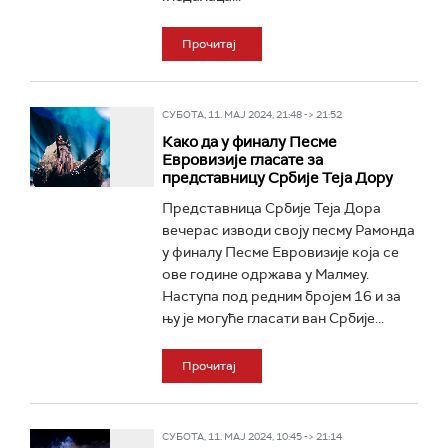
Прочитај
СУБОТА, 11. МАЈ 2024, 21:48 -> 21:52
Како да у финалу Песме
Евровизије гласате за
представницу Србије Теја Дору
Представница Србије Теја Дора
вечерас изводи своју песму Рамонда
у финалу Песме Евровизије која се
ове године одржава у Малмеу.
Наступа под редним бројем 16 и за
њу је могуће гласати ван Србије...
Прочитај
СУБОТА, 11. МАЈ 2024, 10:45 -> 21:14