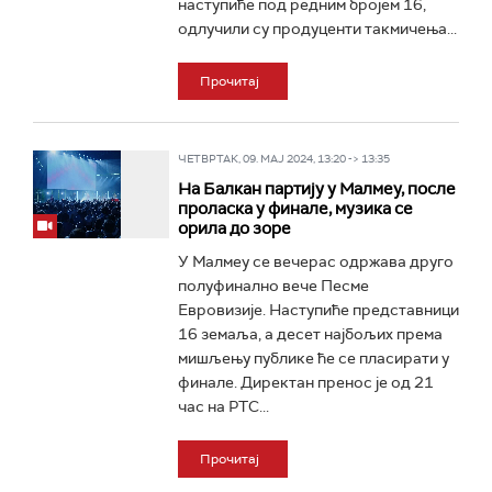
наступиће под редним бројем 16,
одлучили су продуценти такмичења...
Прочитај
ЧЕТВРТАК, 09. МАЈ 2024, 13:20 -> 13:35
На Балкан партију у Малмеу, после
проласка у финале, музика се
орила до зоре
У Малмеу се вечерас одржава друго
полуфинално вече Песме
Евровизије. Наступиће представници
16 земаља, а десет најбољих према
мишљењу публике ће се пласирати у
финале. Директан пренос је од 21
час на РТС...
Прочитај