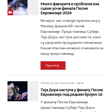
Много фаворита и проблемa иза
сцене уочи финала Песме
Евровизије 2024
Вечерас нас очекује музички шоу у
Малмеу, финале 68. песме
Евровизије. Представница Србије,
Теја Дора, наступа шеснаеста, како
су одлучили продуценти такмичења.
Какав пласман можемо очекивати за
нашу представницу...
Прочитај
ПЕТАК, 10. МАЈ 2024, 02:28 -> 08:39
Теја Дора наступа у финалу Песме
Евровизије под редним бројем 16
У финалу Песме Евровизије
представница Србије Теја Дора