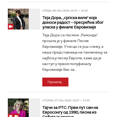
СРЕДА, 08. МАЈ 2024, 15:15 -> 15:19
Теја Дора, „српска вила" која
доноси радост – пресрећна због
уласка у финале Евровизије
Теја Дора са песмом „Рамонда"
прошла je у финале Песме
Евровизије. Утисци се још слежу, а
наша представница на такмичењу за
најбољу песму Европе, каже да је
наступ у првом полуфиналу
Евровизије био за...
Прочитај
УТОРАК, 07. МАЈ 2024, 18:37 -> 17:45
Тајчи за РТС: Први пут сам на
Евросонгу од 1990, песма из