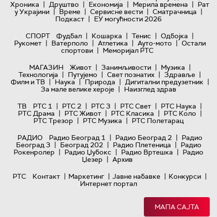
|
|
|
|
Хроника
Друштво
Економија
Мерила времена
Рат
|
|
|
|
у Украјини
Време
Сервисне вести
Сматрачница
|
Подкаст
ЕУ могућности 2026
|
|
|
|
СПОРТ
Фудбал
Кошарка
Тенис
Одбојка
|
|
|
|
Рукомет
Ватерполо
Атлетика
Ауто-мото
Остали
|
спортови
Меморијал РТС
|
|
|
МАГАЗИН
Живот
Занимљивости
Музика
|
|
|
|
Технологијa
Путујемо
Свет познатих
Здравље
|
|
|
|
Филм и ТВ
Наука
Природа
Дигитални предузетник
|
За мале велике хероје
Наизглед здрав
|
|
|
|
|
ТВ
РТС 1
РТС 2
РТС 3
РТС Свет
РТС Наука
|
|
|
|
РТС Драма
РТС Живот
РТС Класика
РТС Коло
|
|
РТС Трезор
РТС Музика
РТС Полетарац
|
|
РАДИО
Радио Београд 1
Радио Београд 2
Радио
|
|
|
Београд 3
Београд 202
Радио Плетеница
Радио
|
|
|
Рокенролер
Радио Џубокс
Радио Вртешка
Радио
|
Џезер
Архив
|
|
|
|
РТС
Контакт
Маркетинг
Јавне набавке
Конкурси
Интернет портал
МАПА САЈТА