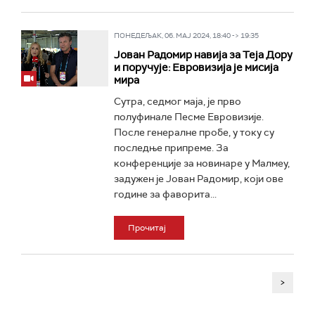
ПОНЕДЕЉАК, 06. МАЈ 2024, 18:40 -> 19:35
Јован Радомир навија за Теја Дору
и поручује: Евровизија је мисија
мира
Сутра, седмог маја, је прво
полуфинале Песме Евровизије.
После генералне пробе, у току су
последње припреме. За
конференције за новинаре у Малмеу,
задужен је Јован Радомир, који ове
године за фаворита...
Прочитај
>