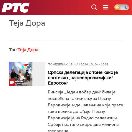
РТС
Теја Дора
Таг:
Теја Дора
ПОНЕДЕЉАК, 13. МАЈ 2024, 16:10 -> 16:33
Српска делегација о томе како је
протекао „најнеевровизијски"
Евросонг
Емисија „Један добар дан" била је
посвећена такмичењу за Песму
Евровизије, и дешавањима која прате
тако велике догађаје. Песму
Евровизије је на Радио-телевизији
Србије пратило скоро два милиона
гледалаца...