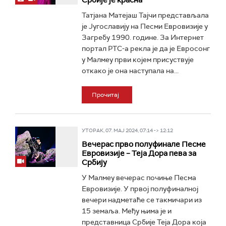
Србије је красна
Татјана Матејаш Тајчи представљала
је Југославију на Песми Евровизије у
Загребу 1990. године. За Интернет
портал РТС-а рекла је да је Евросонг
у Малмеу први којем присуствује
откако је она наступала на...
Прочитај
УТОРАК, 07. МАЈ 2024, 07:14 -> 12:12
Вечерас прво полуфинале Песме
Евровизије – Теја Дора пева за
Србију
У Малмеу вечерас почиње Песма
Евровизије. У првој полуфиналној
вечери надметаће се такмичари из
15 земаља. Међу њима је и
представница Србије Теја Дора која