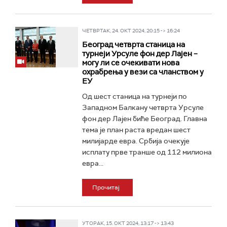
ЧЕТВРТАК, 24. ОКТ 2024, 20:15 -> 16:24
Београд четврта станица на
турнеји Урсуле фон дер Лајен –
могу ли се очекивати нова
охрабрења у вези са чланством у
ЕУ
Од шест станица на турнеји по
Западном Балкану четврта Урсуле
фон дер Лајен биће Београд. Главна
тема је план раста вредан шест
милијарде евра. Србија очекује
исплату прве транше од 112 милиона
евра...
Прочитај
УТОРАК, 15. ОКТ 2024, 13:17 -> 13:43