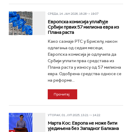
СРЕДА, 14. ЈАН 2026, 16:28 -> 19:07
Европска комисија уплаћује
Србији првих 57 милиона евра из
Плана раста
Како сазнаје РТС у Бриселу, након
одлагања од седам месеци,
Европска комисија је одлучила да
Србији уплати прва средстава из
Плана раста у износу од 57 милиона
евра. Одобрена средства односе се
на реформе...
Прочитај
УТОРАК, 01. ЈУЛ 2025, 13:21 -> 14:22
Марта Кос: Европа не може бити
уједињена без Западног Балкана