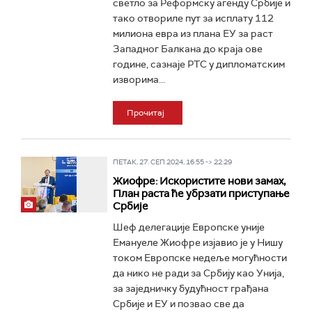
светло за Реформску агенду Србије и
тако отвориле пут за исплату 112
милиона евра из плана ЕУ за раст
Западног Балкана до краја ове
године, сазнаје РТС у дипломатским
изворима...
Прочитај
ПЕТАК, 27. СЕП 2024, 16:55 -> 22:29
Жиофре: Искористите нови замах,
План раста ће убрзати приступање
Србије
Шеф делегације Европске уније
Емануеле Жиофре изјавио је у Нишу
током Европске недеље могућности
да нико не ради за Србију као Унија,
за заједничку будућност грађана
Србије и ЕУ и позвао све да