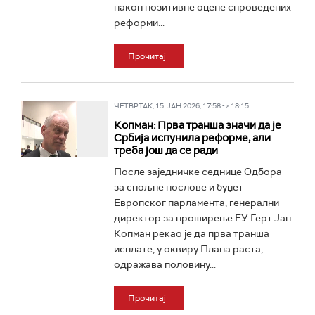
након позитивне оцене спроведених
реформи...
Прочитај
ЧЕТВРТАК, 15. ЈАН 2026, 17:58 -> 18:15
Копман: Прва транша значи да је
Србија испунила реформе, али
треба још да се ради
После заједничке седнице Одбора
за спољне послове и буџет
Европског парламента, генерални
директор за проширење ЕУ Герт Јан
Копман рекао је да прва транша
исплате, у оквиру Плана раста,
одражава половину...
Прочитај