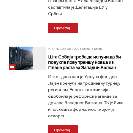
Планом раста ЕУ за Западни Балкан,
саопштила је Делегација ЕУ у
Србији...
Прочитај
УТОРАК, 29. ОКТ 2024, 05:50 -> 05:56
Шта Србија треба да испуни да би
повукла прву траншу новца из
Плана раста за Западни Балкан
Истог дана кад је Урсула фон дер
Лајен кренула на тродневну турнеју
регионом, Европска комисија
одобрила је реформске агенде за
државе Западног Балкана. То је била
и последња формалност којом је
отворен...
Прочитај