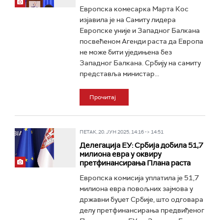
Европска комесарка Марта Кос
изјавила је на Самиту лидера
Европске уније и Западног Балкана
посвећеном Агенди раста да Европа
не може бити уједињена без
Западног Балкана. Србију на самиту
представља министар...
Прочитај
ПЕТАК, 20. ЈУН 2025, 14:16 -> 14:51
Делегација ЕУ: Србија добила 51,7
милиона евра у оквиру
претфинансирања Плана раста
Европска комисија уплатила је 51,7
милиона евра повољних зајмова у
државни буџет Србије, што одговара
делу претфинансирања предвиђеног