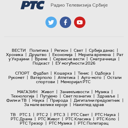
Радио Телевизија Србије
|
|
|
|
ВЕСТИ
Политика
Регион
Свет
Србија данас
|
|
|
|
Хроника
Друштво
Економија
Мерила времена
Рат
|
|
|
|
у Украјини
Време
Сервисне вести
Сматрачница
|
Подкаст
ЕУ могућности 2026
|
|
|
|
СПОРТ
Фудбал
Кошарка
Тенис
Одбојка
|
|
|
|
Рукомет
Ватерполо
Атлетика
Ауто-мото
Остали
|
спортови
Меморијал РТС
|
|
|
МАГАЗИН
Живот
Занимљивости
Музика
|
|
|
|
Технологијa
Путујемо
Свет познатих
Здравље
|
|
|
|
Филм и ТВ
Наука
Природа
Дигитални предузетник
|
За мале велике хероје
Наизглед здрав
|
|
|
|
|
ТВ
РТС 1
РТС 2
РТС 3
РТС Свет
РТС Наука
|
|
|
|
РТС Драма
РТС Живот
РТС Класика
РТС Коло
|
|
РТС Трезор
РТС Музика
РТС Полетарац