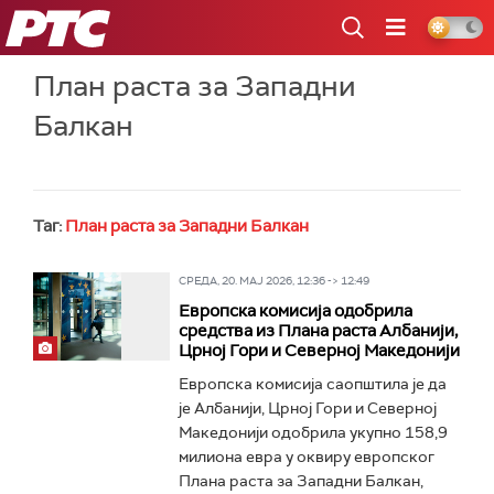
РТС
План раста за Западни
Балкан
Таг:
План раста за Западни Балкан
СРЕДА, 20. МАЈ 2026, 12:36 -> 12:49
Европска комисија одобрила
средства из Плана раста Албанији,
Црној Гори и Северној Македонији
Европска комисија саопштила је да
је Албанији, Црној Гори и Северној
Македонији одобрила укупно 158,9
милиона евра у оквиру европског
Плана раста за Западни Балкан,