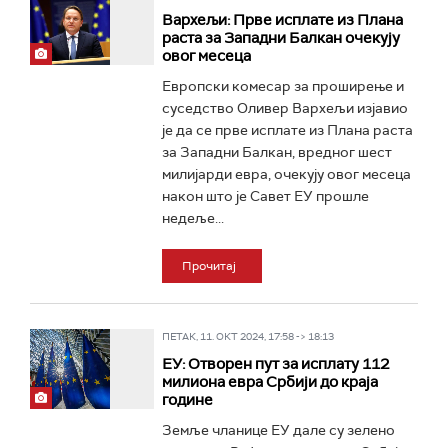
Вархељи: Прве исплате из Плана
раста за Западни Балкан очекују
овог месеца
Европски комесар за проширење и
суседство Оливер Вархељи изјавио
је да се прве исплате из Плана раста
за Западни Балкан, вредног шест
милијарди евра, очекују овог месеца
након што је Савет ЕУ прошле
недеље...
Прочитај
ПЕТАК, 11. ОКТ 2024, 17:58 -> 18:13
ЕУ: Отворен пут за исплату 112
милиона евра Србији до краја
године
Земље чланице ЕУ дале су зелено