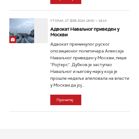
УТОРАК, 27. ФЕБ 2024, 18:00 -> 18:14
Адвокат Наваљног приведен у
Москви
Адвокат преминулог руског
опозиционог политичара Алексеја
Наваљног приведен у Москви, пише
"Ројтерс". Дубков је заступао
Наваљног и његову мајку која је
прошле недеље апеловала на власти
у Москви да јој...
Прочитај