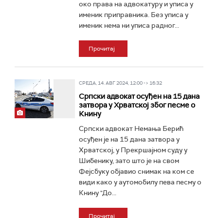
око права на адвокатуру и уписа у
именик приправника. Без уписа у
именик нема ни уписа радног...
Прочитај
СРЕДА, 14. АВГ 2024, 12:00 -> 16:32
Ср­пски адвокат осуђен на 15 дана
затвора у Хр­ват­ској због песме о
Книну
Српски адвокат Немања Берић
осуђен је на 15 дана затвора у
Хрватској, у Прекршајном суду у
Шибенику, зато што је на свом
Фејсбуку објавио снимак на ком се
види како у аутомобилу пева песму о
Книну "До...
Прочитај