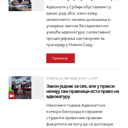
Адвокати у Србији обуставили су
данас рад због, како кажу,
незаконитог начина доношења и
усвајања закона без адекватног
учешћа адвокатуре, селективног
процесуирања одговорних за
трагедију у Новом Саду...
Прочитај
СУБОТА, 21. СЕП 2024, 17:17 -> 17:47
Закон једнак за све, али у пракси
немају сви правници исто право на
адвокатуру
Неколико година Адвокатска
комора Београда и свршени
студенти приватних правних
факултета не могу да се договоре