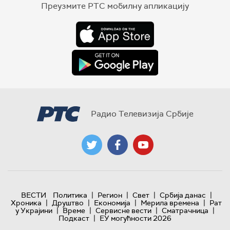
Преузмите РТС мобилну апликацију
Радио Телевизија Србије
|
|
|
|
ВЕСТИ
Политика
Регион
Свет
Србија данас
|
|
|
|
Хроника
Друштво
Економија
Мерила времена
Рат
|
|
|
|
у Украјини
Време
Сервисне вести
Сматрачница
|
Подкаст
ЕУ могућности 2026