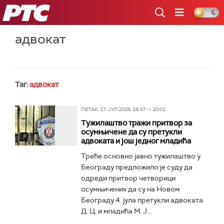
РТС
адвокат
Таг:
адвокат
ПЕТАК, 17. ЈУЛ 2026, 19:37 -> 20:01
Тужилаштво тражи притвор за
осумњичене да су претукли
адвоката и још једног младића
Треће основно јавно тужилаштво у
Београду предложило је суду да
одреди притвор четворици
осумњичених да су на Новом
Београду 4. јула претукли адвоката
Д. Ц. и младића М. Ј...