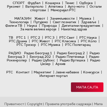
|
|
|
|
СПОРТ
Фудбал
Кошарка
Тенис
Одбојка
|
|
|
|
Рукомет
Ватерполо
Атлетика
Ауто-мото
Остали
|
спортови
Меморијал РТС
|
|
|
МАГАЗИН
Живот
Занимљивости
Музика
|
|
|
|
Технологијa
Путујемо
Свет познатих
Здравље
|
|
|
|
Филм и ТВ
Наука
Природа
Дигитални предузетник
|
За мале велике хероје
Наизглед здрав
|
|
|
|
|
ТВ
РТС 1
РТС 2
РТС 3
РТС Свет
РТС Наука
|
|
|
|
РТС Драма
РТС Живот
РТС Класика
РТС Коло
|
|
РТС Трезор
РТС Музика
РТС Полетарац
|
|
РАДИО
Радио Београд 1
Радио Београд 2
Радио
|
|
|
Београд 3
Београд 202
Радио Плетеница
Радио
|
|
|
Рокенролер
Радио Џубокс
Радио Вртешка
Радио
|
Џезер
Архив
|
|
|
|
РТС
Контакт
Маркетинг
Јавне набавке
Конкурси
Интернет портал
МАПА САЈТА
Приватност
Copyright
Правила употребе садржаја
Мапа
|
|
|