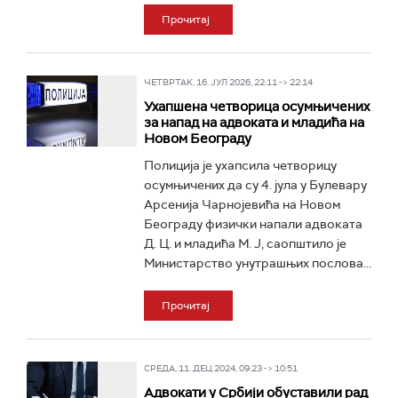
Прочитај
ЧЕТВРТАК, 16. ЈУЛ 2026, 22:11 -> 22:14
Ухапшена четворица осумњичених
за напад на адвоката и младића на
Новом Београду
Полиција је ухапсила четворицу
осумњичених да су 4. јула у Булевару
Арсенија Чарнојевића на Новом
Београду физички напали адвоката
Д. Ц. и младића М. Ј, саопштило је
Министарство унутрашњих послова...
Прочитај
СРЕДА, 11. ДЕЦ 2024, 09:23 -> 10:51
Адвокати у Србији обуставили рад