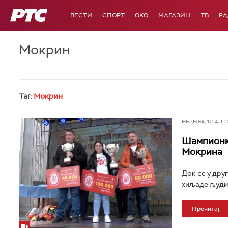
РТС
ВЕСТИ
СПОРТ
OKO
МАГАЗИН
ТВ
Р
Мокрин
Таг:
Мокрин
НЕДЕЉА, 12. АПР 2
Шампионка
Мокрина
Док се у дру
хиљаде људи 
Прочитај