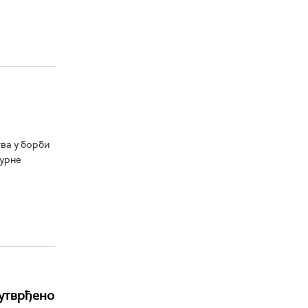
ва у борби
турне
 утврђено