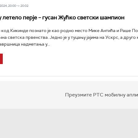
024, 20:00 -> 20:02
 летело перје – гусан Жућко светски шампион
код Кикинде познато је као родно место Мике Антића и Раше Поп
на светска првенства. Једно је у туцању јајима на Ускрс, а друго 
авршница надметања у...
Преузмите РТС мобилну апли