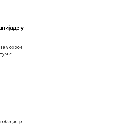
нијаде у
ва у борби
лтурне
победио је