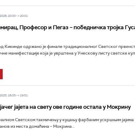
026, 20:00 -> 20:01
мирац, Професор и Пегаз – победничка тројка Гуса
д Кикинде одржано је финале традиционалног Светског првенст
ичне манифестације која је уврштена у Унескову листу светске ку
025, 16:05 -> 19:51
јачег јајета на свету ове године остала у Мокрину
алном Светском такмичењу у куцању фарбаним ускршњим јајима 
нов из места домаћина – Мокрина...