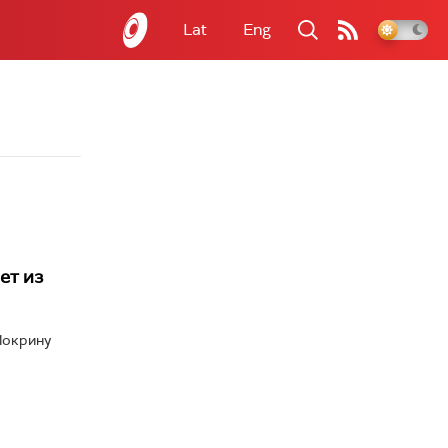
Lat
Eng
ет из
Мокрину