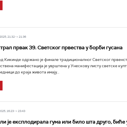
025, 21:32 -> 21:36
трал првак 39. Светског првества у борби гусана
д Кикинде одржано је финале традиционалног Светског првенст
нствена манифестација је уврштена у Унескову листу светске кул
дници до краја живота имају...
25, 16:23 -> 23:43
 ли је експлодирала гума или било шта друго, биће