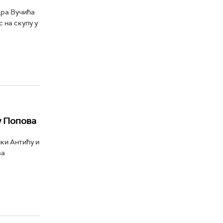
дра Вучића
 на скупу у
у Попова
ки Антићу и
ва