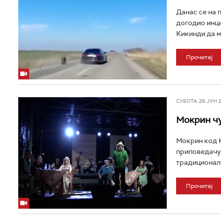
Данас се на 
догодио инци
Kикинди да му 
Прочитај
СУБОТА, 29. ЈУН 20
Мокрин чу
Мокрин код К
приповедачу 
традиционалн
Прочитај