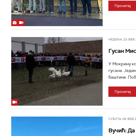
Прочитај
НЕДЕЉА, 23. ФЕБ 2
Гусан Мис
У Мокрину ко
гусана. Једи
баштине. Побе
Прочитај
СУБОТА, 08. ФЕБ 20
Вучић: Да