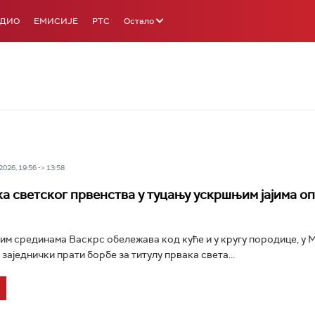
АДИО
ЕМИСИЈЕ
РТС
Остало
026, 19:56 -> 13:58
 светског првенства у туцању ускршњим јајима оп
гим срединама Васкрс обележава код куће и у кругу породице, у 
заједнички прати борбе за титулу првака света...