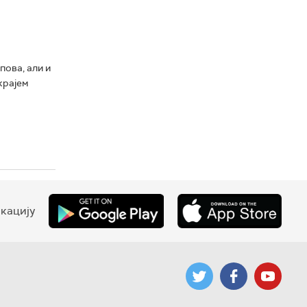
ова, али и
крајем
кацију