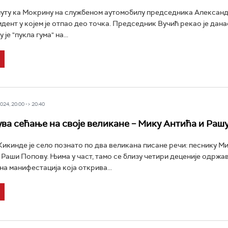
путу ка Мокрину на службеном аутомобилу председника Алексан
дент у којем је отпао део точка. Председник Вучић рекао је данас
је "пукла гума" на...
24, 20:00 -> 20:40
ва сећање на своје великане – Мику Антића и Раш
икинде је село познато по два великана писане речи: песнику Ми
Раши Попову. Њима у част, тамо се близу четири деценије одржа
а манифестација која открива...