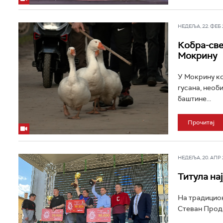
НЕДЕЉА, 22. ФЕБ 2
Кобра-све
Мокрину
У Мокрину ко
гусана, необ
баштине...
Прочитај
НЕДЕЉА, 20. АПР 2
Титула нај
На традицион
Стеван Прода