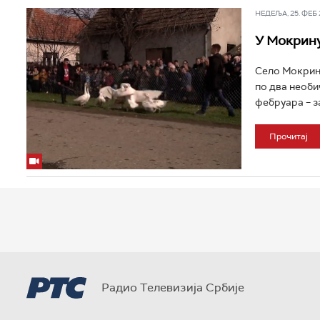
НЕДЕЉА, 25. ФЕБ 2
У Мокрину
Село Мокрин 
по два необич
фебруара – з
Прочитај
Радио Телевизија Србије