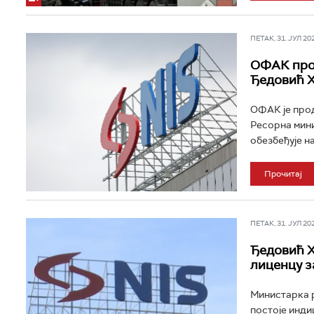
ПЕТАК, 31. ЈУЛ 202
ОФАК прод
Ђедовић Х
ОФАК је прод
Ресорна мин
обезбеђује н
Прочитај
ПЕТАК, 31. ЈУЛ 202
Ђедовић Х
лиценцу з
Министарка р
постоје инди