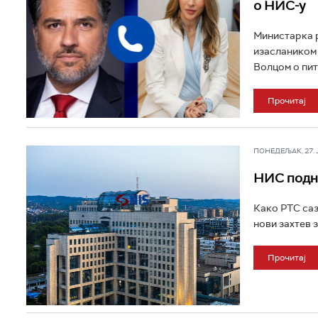
о НИС-у
Министарка р
изаслаником 
Волцом о пит
Прочитај
ПОНЕДЕЉАК, 27. ЈУ
НИС подне
Како РТС саз
нови захтев 
Прочитај