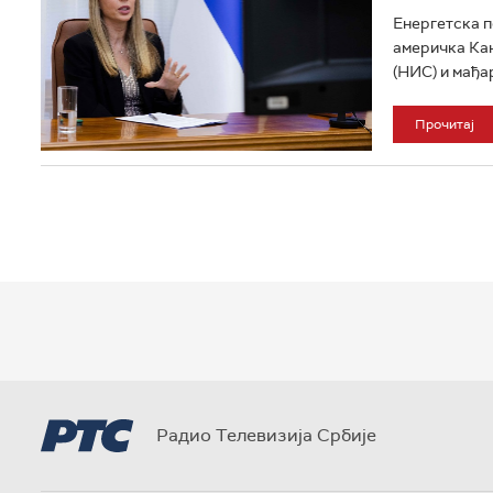
Енергетска п
америчка Кан
(НИС) и мађа
Прочитај
Радио Телевизија Србије