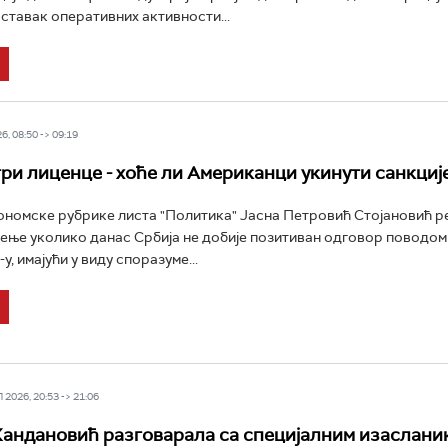
аставак оперативних активности...
6, 08:50 -> 09:19
три лиценце - хоће ли Американци укинути санкциј
номске рубрике листа "Политика" Јасна Петровић Стојановић рек
ење уколико данас Србија не добије позитиван одговор поводо
, имајући у виду споразуме...
2026, 20:53 -> 21:06
андановић разговарала са специјалним изаслан