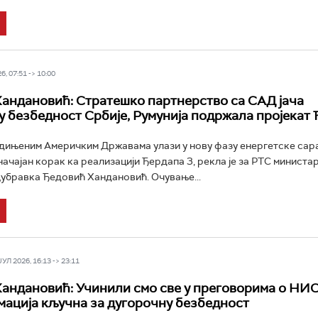
6, 07:51 -> 10:00
андановић: Стратешко партнерство са САД јача
у безбедност Србије, Румунија подржала пројекат 
едињеним Америчким Државама улази у нову фазу енергетске сар
ачајан корак ка реализацији Ђердапа 3, рекла је за РТС министа
убравка Ђедовић Хандановић. Очување...
Л 2026, 16:13 -> 23:11
андановић: Учинили смо све у преговорима о НИС
ација кључна за дугорочну безбедност