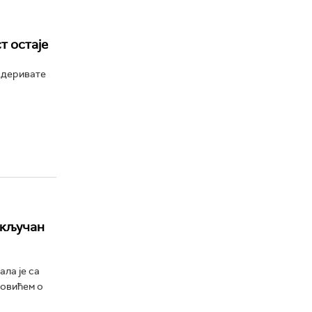
т остаје
 деривате
 кључан
ла је са
овићем о