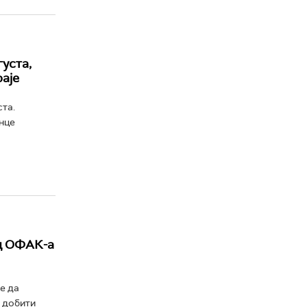
уста,
аје
та.
нце
од ОФАК-а
е да
е добити