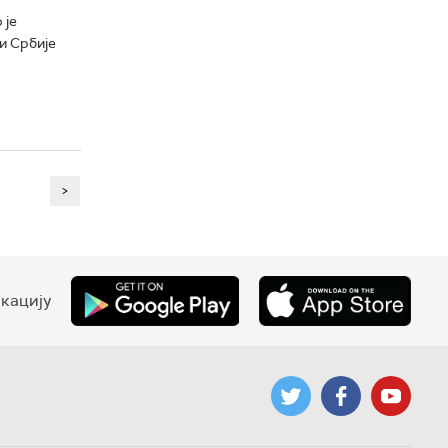
 је
и Србије
>
кацију