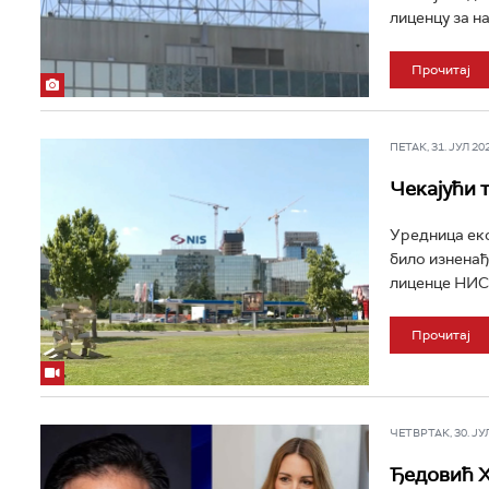
лиценцу за н
Прочитај
ПЕТАК, 31. ЈУЛ 202
Чекајући 
Уредница еко
било изненађ
лиценце НИС-у
Прочитај
ЧЕТВРТАК, 30. ЈУЛ 
Ђедовић Х