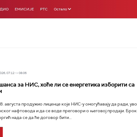
АДИО
ЕМИСИЈЕ
РТС
Остало
26, 07:12 -> 08:06
 шанса за НИС, хоће ли се енергетика изборити са
м
8. августа продужио лиценце које НИС-у омогућавају да ради, ув
ског нафтовода и да се воде преговори о његовој продаји. Бро
ргић нада се да ће договор бити...