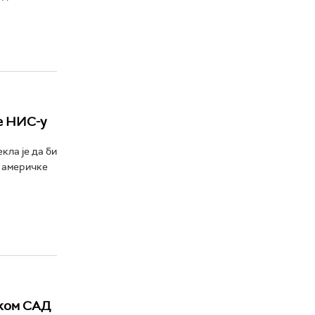
е НИС-у
ла је да би
м америчке
иком САД