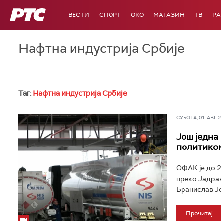
РТС
ВЕСТИ
СПОРТ
OKO
МАГАЗИН
ТВ
Р
Нафтна индустрија Србије
Таг:
Нафтна индустрија Србије
СУБОТА, 01. АВГ 20
Још једна
политико
ОФАК је до 2
преко Јадран
Бранислав Јо
Прочитај