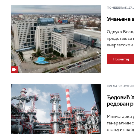
ПОНЕДЕЉАК, 27. ЈУ
Умањене а
Одлука Владе
представља м
енергетском т
Прочитај
СРЕДА, 22. ЈУЛ 202
Ђедовић Х
редован р
Министарка р
генералним 
стању и снаб