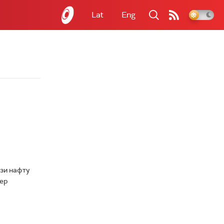
Lat
Eng
ози нафту
кер