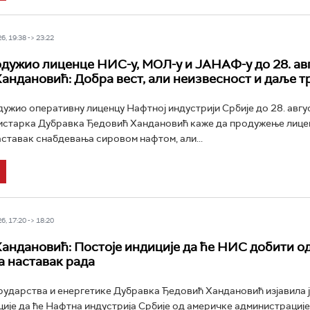
6, 19:38 -> 23:22
ужио лиценце НИС-у, МОЛ-у и ЈАНАФ-у до 28. авг
андановић: Добра вест, али неизвесност и даље тр
ужио оперативну лиценцу Нафтној индустрији Србије до 28. авгус
истарка Дубравка Ђедовић Хандановић каже да продужење лице
аставак снабдевања сировом нафтом, али...
6, 17:20 -> 18:20
андановић: Постоје индиције да ће НИС добити 
а наставак рада
ударства и енергетике Дубравка Ђедовић Хандановић изјавила ј
ције да ће Нафтна индустрија Србије од америчке администрациј