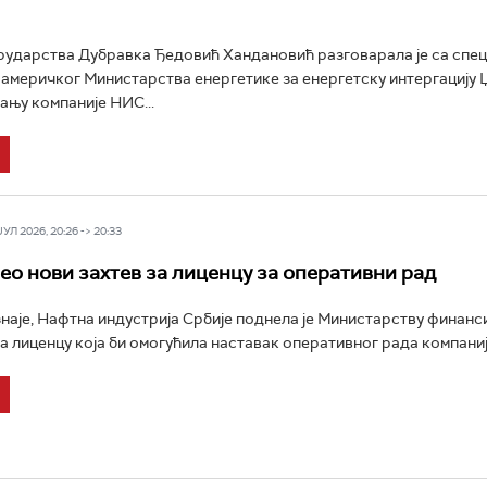
ударства Дубравка Ђедовић Хандановић разговарала је са спец
америчког Министарства енергетике за енергетску интергацију
ању компаније НИС...
Л 2026, 20:26 -> 20:33
о нови захтев за лиценцу за оперативни рад
наје, Нафтна индустрија Србије поднела је Министарству финанс
за лиценцу која би омогућила наставак оперативног рада компаније