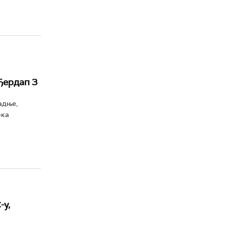
Ђердап 3
адње,
рка
-у,