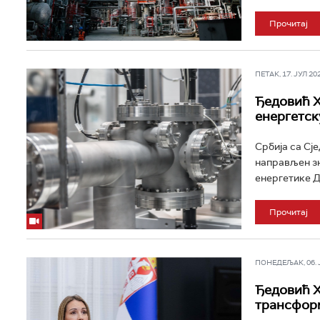
Прочитај
ПЕТАК, 17. ЈУЛ 202
Ђедовић Х
енергетск
Србија са Сј
направљен зн
енергетике Д
Прочитај
ПОНЕДЕЉАК, 06. ЈУ
Ђедовић Х
трансформ