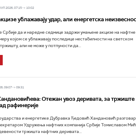
Л 2026, 07:15 -> 10:02
кцизе ублажавају удар, али енергетска неизвеснос
 Србије да и наредне седмице задржи умањене акцизе на нафтне
еру којом се ублажавају последице нестабилности на светском
ржишту, али не може у потпуности да...
6, 09:07 -> 09:31
андановићева: Отежан увоз деривата, за тржиште
ад рафинерије
ударства и енергетике Дубравка Ђедовић Хандановић разговара
секретаром Удружења нафтних компанија Србије Томиславом Мић
девености тржишта нафтних деривата...