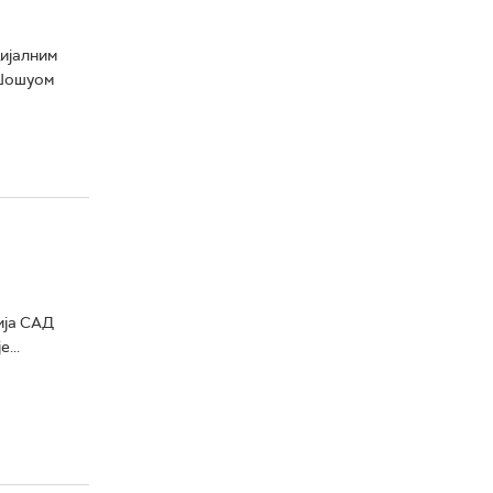
ијалним
 Џошуом
ија САД
...