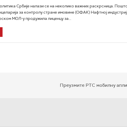
олитика Србије налази се на неколико важних раскрсница. Пошто
целарија за контролу стране имовине (ОФАК) Нафтној индустриј
рском МОЛ-у продужила лиценцу за...
Преузмите РТС мобилну апли