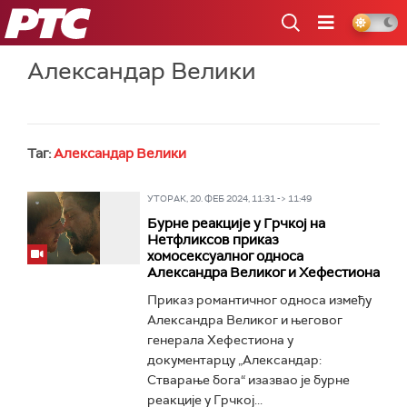
РТС
Александар Велики
Таг:
Александар Велики
УТОРАК, 20. ФЕБ 2024, 11:31 -> 11:49
Бурне реакције у Грчкој на
Нетфликсов приказ
хомосексуалног односа
Александра Великог и Хефестиона
Приказ романтичног односа између
Александра Великог и његовог
генерала Хефестиона у
документарцу „Александар:
Стварање бога“ изазвао је бурне
реакције у Грчкој...