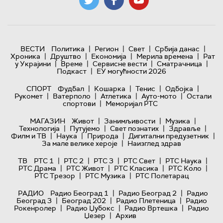
|
|
|
|
ВЕСТИ
Политика
Регион
Свет
Србија данас
|
|
|
|
Хроника
Друштво
Економија
Мерила времена
Рат
|
|
|
|
у Украјини
Време
Сервисне вести
Сматрачница
|
Подкаст
ЕУ могућности 2026
|
|
|
|
СПОРТ
Фудбал
Кошарка
Тенис
Одбојка
|
|
|
|
Рукомет
Ватерполо
Атлетика
Ауто-мото
Остали
|
спортови
Меморијал РТС
|
|
|
МАГАЗИН
Живот
Занимљивости
Музика
|
|
|
|
Технологијa
Путујемо
Свет познатих
Здравље
|
|
|
|
Филм и ТВ
Наука
Природа
Дигитални предузетник
|
За мале велике хероје
Наизглед здрав
|
|
|
|
|
ТВ
РТС 1
РТС 2
РТС 3
РТС Свет
РТС Наука
|
|
|
|
РТС Драма
РТС Живот
РТС Класика
РТС Коло
|
|
РТС Трезор
РТС Музика
РТС Полетарац
|
|
РАДИО
Радио Београд 1
Радио Београд 2
Радио
|
|
|
Београд 3
Београд 202
Радио Плетеница
Радио
|
|
|
Рокенролер
Радио Џубокс
Радио Вртешка
Радио
|
Џезер
Архив