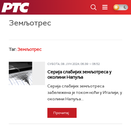
РТС
Земљотрес
Таг:
Земљотрес
СУБОТА, 08. ЈУН 2024, 06:39 -> 06:52
Серија слабијих земљотреса у
околини Напуља
Серија слабијих земљотреса
забележена је током ноћи у Италији, у
околини Напуља...
Прочитај