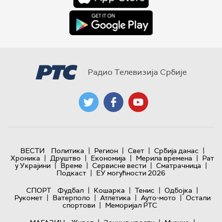
Радио Телевизија Србије
|
|
|
|
ВЕСТИ
Политика
Регион
Свет
Србија данас
|
|
|
|
Хроника
Друштво
Економија
Мерила времена
Рат
|
|
|
|
у Украјини
Време
Сервисне вести
Сматрачница
|
Подкаст
ЕУ могућности 2026
|
|
|
|
СПОРТ
Фудбал
Кошарка
Тенис
Одбојка
|
|
|
|
Рукомет
Ватерполо
Атлетика
Ауто-мото
Остали
|
спортови
Меморијал РТС