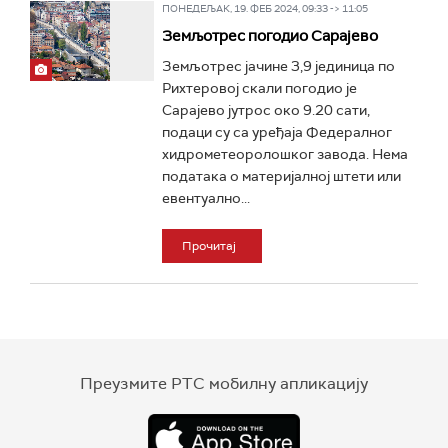
ПОНЕДЕЉАК, 19. ФЕБ 2024, 09:33 -> 11:05
Земљотрес погодио Сарајево
Земљотрес јачине 3,9 јединицa по
Рихтеровој скали погодио је
Сарајево јутрос око 9.20 сати,
подаци су са уређаја Федералног
хидрометеоролошког завода. Нема
података о материјалној штети или
евентуално...
Прочитај
Преузмите РТС мобилну апликацију