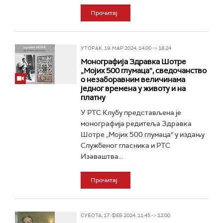
Прочитај
УТОРАК, 19. МАР 2024, 14:00 -> 18:24
Монографија Здравка Шотре
„Мојих 500 глумаца“, сведочанство
о незаборавним величинама
једног времена у животу и на
платну
У РТС Клубу представљена је
монографија редитеља Здравка
Шотре „Мојих 500 глумаца“ у издању
Службеног гласника и РТС
Изаваштва...
Прочитај
СУБОТА, 17. ФЕБ 2024, 11:45 -> 12:00