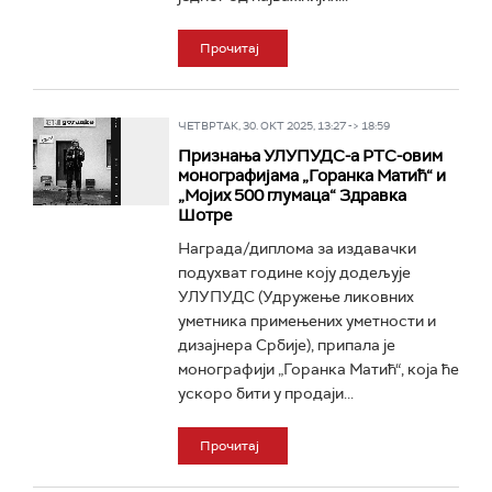
Прочитај
ЧЕТВРТАК, 30. ОКТ 2025, 13:27 -> 18:59
Признања УЛУПУДС-а РТС-овим
монографијама „Горанка Матић“ и
„Мојих 500 глумаца“ Здравка
Шотре
Награда/диплома за издавачки
подухват године коју додељује
УЛУПУДС (Удружење ликовних
уметника примењених уметности и
дизајнера Србије), припала је
монографији „Горанка Матић“, која ће
ускоро бити у продаји...
Прочитај