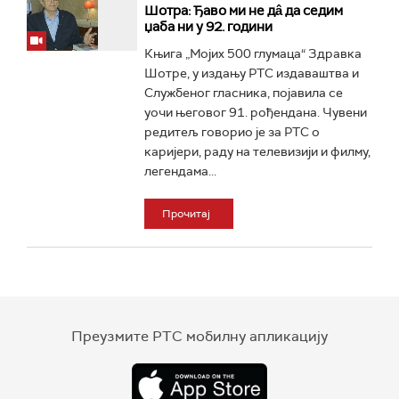
Шотра: Ђаво ми не дâ да седим
џаба ни у 92. години
Књига „Мојих 500 глумаца“ Здравка
Шотре, у издању РТС издаваштва и
Службеног гласника, појавила се
уочи његовог 91. рођендана. Чувени
редитељ говорио је за РТС о
каријери, раду на телевизији и филму,
легендама...
Прочитај
Преузмите РТС мобилну апликацију