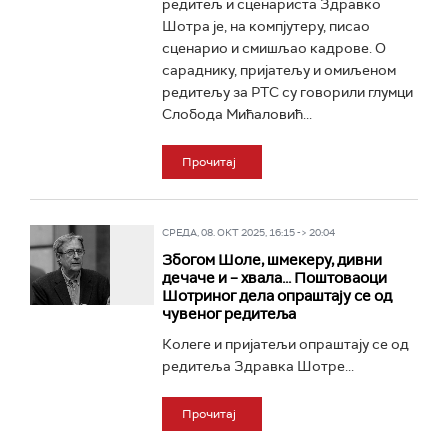
редитељ и сценариста Здравко
Шотра је, на компјутеру, писао
сценарио и смишљао кадрове. О
сараднику, пријатељу и омиљеном
редитељу за РТС су говорили глумци
Слобода Мићаловић...
Прочитај
СРЕДА, 08. ОКТ 2025, 16:15 -> 20:04
Збогом Шоле, шмекеру, дивни
дечаче и – хвала... Поштоваоци
Шотриног дела опраштају се од
чувеног редитеља
Колеге и пријатељи опраштају се од
редитеља Здравка Шотре...
Прочитај