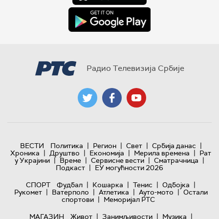
Радио Телевизија Србије
|
|
|
|
ВЕСТИ
Политика
Регион
Свет
Србија данас
|
|
|
|
Хроника
Друштво
Економија
Мерила времена
Рат
|
|
|
|
у Украјини
Време
Сервисне вести
Сматрачница
|
Подкаст
ЕУ могућности 2026
|
|
|
|
СПОРТ
Фудбал
Кошарка
Тенис
Одбојка
|
|
|
|
Рукомет
Ватерполо
Атлетика
Ауто-мото
Остали
|
спортови
Меморијал РТС
|
|
|
МАГАЗИН
Живот
Занимљивости
Музика