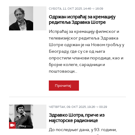
СУБОТА, 11. ОКТ 2025, 14:46 -> 16:09
Одржан испраћај за кремацију
редитеља Здравка Шотре
Испраћај за кремацију филмског и
телевизијског редитеља Здравка
Шотре одржан је на Новом гробљу у
Београду, где су се од њега
опростили чланови породице, као и
бројне колеге, сарадници и
поштоваоци...
Прочитај
ЧЕТВРТАК, 09. ОКТ 2025, 19:26 -> 00:29
Здравко Шотра, приче из
мајсторске радионице
До последњег дана, у 93. години,