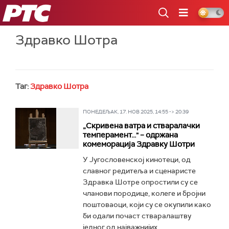
РТС
Здравко Шотра
Таг:
Здравко Шотра
ПОНЕДЕЉАК, 17. НОВ 2025, 14:55 -> 20:39
„Скривена ватра и стваралачки
темперамент..." – одржана
комеморација Здравку Шотри
У Југословенској кинотеци, од
славног редитеља и сценаристе
Здравка Шотре опростили су се
чланови породице, колеге и бројни
поштоваоци, који су се окупили како
би одали почаст стваралаштву
једног од најважнијих...