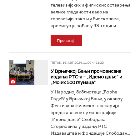
телевизијских и филмских остварења
велике гледаности како на
телевизији, тако и у биоскопима,
преминуо је ноћас у 93. години...
Прочитај
ПЕТАК, 16. АВГ 2024, 11:00 -> 11:23
У Врњачкој Бањи промовисана
издања РТС-а – „Идемо даље“ и
„Мојих 500 глумаца“
У Народној библиотеци „Ђорђе
Радић" у Врњачкој Бањи, у оквиру
Фестивала филмског сценариј,а
представљенe су монографије
„Идемо даље“ Слободана
Стојановића у издању РТС
Издаваштва и Фондације Слободан...