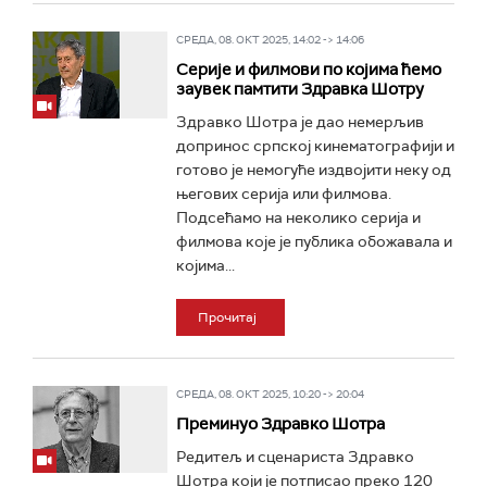
СРЕДА, 08. ОКТ 2025, 14:02 -> 14:06
Серије и филмови по којима ћемо
заувек памтити Здравка Шотру
Здравко Шотра је дао немерљив
допринос српској кинематографији и
готово је немогуће издвојити неку од
његових серија или филмова.
Подсећамо на неколико серија и
филмова које је публика обожавала и
којима...
Прочитај
СРЕДА, 08. ОКТ 2025, 10:20 -> 20:04
Преминуо Здравко Шотра
Редитељ и сценариста Здравко
Шотра који је потписао преко 120