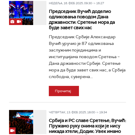
НЕДЕЉА, 16. ФЕБ 2025, 09:30 -> 16:27
Председник Вучић доделио
одликовања поводом Дана
државности: Сретење мора да
буде завет свих нас
Председник Србије Александар
Вучић уручио је 87 одликовања
заслужним појединцима и
институцијама поводом Сретења –
Дана државности Србије. Сретење
мора да буде завет свих нас, а Србија
слободна, суверена...
Прочитај
ЧЕТВРТАК, 13. ФЕБ 2025, 18:00 -> 19:34
Србија и РС славе Сретење; Вучић:
Пружамо руку онима који је нису
никада хтели; Додик: Увек имамо