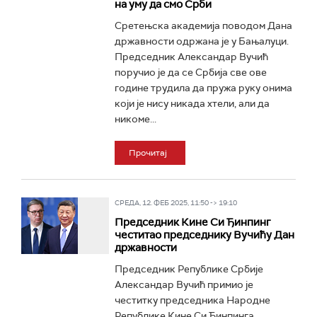
на уму да смо Срби
Сретењска академија поводом Дана
државности одржана је у Бањалуци.
Председник Александар Вучић
поручио је да се Србија све ове
године трудила да пружа руку онима
који је нису никада хтели, али да
никоме...
Прочитај
СРЕДА, 12. ФЕБ 2025, 11:50 -> 19:10
Председник Кине Си Ђинпинг
честитао председнику Вучићу Дан
државности
Председник Републике Србије
Александар Вучић примио је
честитку председника Народне
Републике Кине Си Ђинпинга