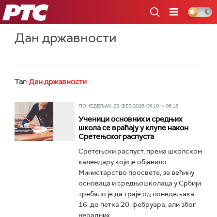
РТС
Дан државности
Таг:
Дан државности
ПОНЕДЕЉАК, 23. ФЕБ 2026, 06:10 -> 06:18
Ученици основних и средњих
школа се враћају у клупе након
Сретењског распуста
Сретењски распуст, према школском
календару који је објавило
Министарство просвете, за већину
основаца и средњошколаца у Србији
требало је да траје од понедељака
16. до петка 20. фебруара, али због
нерадних...