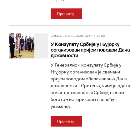
Прочитај
СРЕДА, 18. ФЕБ 2026, 10:57 -> 12:08
У Kонзулату Србије у Њујорку
организован пријем поводом Дана
државности
У Генералном конзулату Србије у
Њујорку организован је свечани
пријем поводом обележавања Дана
државности – Сретења, чиме је одата
почаст државности Србије, њеном
богатом историјском наслеђу,
уваженој...
Прочитај