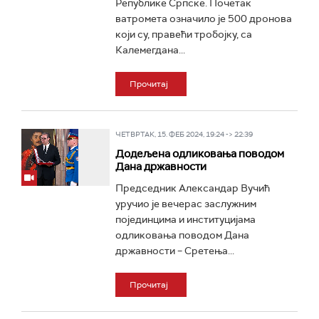
Републике Српске. Почетак
ватромета означило је 500 дронова
који су, правећи тробојку, са
Калемегдана...
Прочитај
ЧЕТВРТАК, 15. ФЕБ 2024, 19:24 -> 22:39
Додељена одликовања поводом
Дана државности
Председник Александар Вучић
уручио је вечерас заслужним
појединцима и институцијама
одликовања поводом Дана
државности – Сретења...
Прочитај