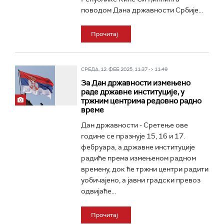
поводом Дана државности Србије...
Прочитај
СРЕДА, 12. ФЕБ 2025, 11:37 -> 11:49
За Дан државности измењено
раде државне институције, у
тржним центрима редовно радно
време
Дан државности - Сретење ове
године се празнује 15, 16 и 17.
фебруара, а државне институције
радиће према измењеном радном
времену, док ће тржни центри радити
уобичајено, а јавни градски превоз
одвијаће...
Прочитај