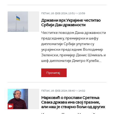
ПЕТАК, 16. ФЕБ 2024, 13:51 -> 13:59
Државни врх Украјине честитао
Србији Дан државности
Честитке поводом Дана државности
председнику, премијерки и шефу
дипломатије Србије упутили су
украјински председник Володимир
Зеленски, премијер Денис Шмихаљ и
шеф дипломатије Дмитро Кулеба...
Прочитај
ПЕТАК, 16. ФЕБ 2024, 08:40 -> 14:02
Марковић о прослави Сретења:
Свака држава има свој празник,
али наш је стварно бољи од других