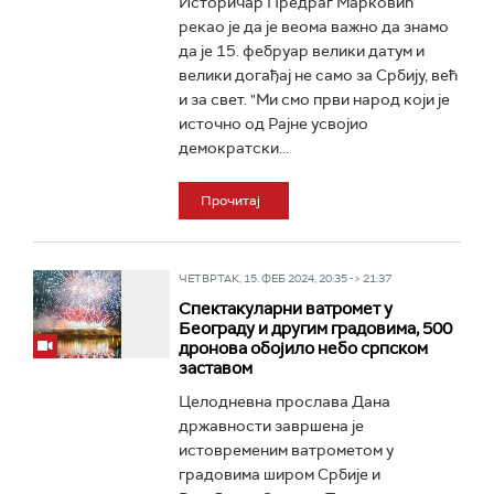
Историчар Предраг Марковић
рекао је да је веома важно да знамо
да је 15. фебруар велики датум и
велики догађај не само за Србију, већ
и за свет. "Ми смо први народ који је
источно од Рајне усвојио
демократски...
Прочитај
ЧЕТВРТАК, 15. ФЕБ 2024, 20:35 -> 21:37
Спектакуларни ватромет у
Београду и другим градовима, 500
дронова обојило небо српском
заставом
Целодневна прослава Дана
државности завршена је
истовременим ватрометом у
градовима широм Србије и