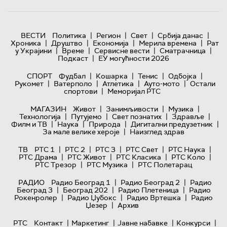
|
|
|
|
ВЕСТИ
Политика
Регион
Свет
Србија данас
|
|
|
|
Хроника
Друштво
Економија
Мерила времена
Рат
|
|
|
|
у Украјини
Време
Сервисне вести
Сматрачница
|
Подкаст
ЕУ могућности 2026
|
|
|
|
СПОРТ
Фудбал
Кошарка
Тенис
Одбојка
|
|
|
|
Рукомет
Ватерполо
Атлетика
Ауто-мото
Остали
|
спортови
Меморијал РТС
|
|
|
МАГАЗИН
Живот
Занимљивости
Музика
|
|
|
|
Технологијa
Путујемо
Свет познатих
Здравље
|
|
|
|
Филм и ТВ
Наука
Природа
Дигитални предузетник
|
За мале велике хероје
Наизглед здрав
|
|
|
|
|
ТВ
РТС 1
РТС 2
РТС 3
РТС Свет
РТС Наука
|
|
|
|
РТС Драма
РТС Живот
РТС Класика
РТС Коло
|
|
РТС Трезор
РТС Музика
РТС Полетарац
|
|
РАДИО
Радио Београд 1
Радио Београд 2
Радио
|
|
|
Београд 3
Београд 202
Радио Плетеница
Радио
|
|
|
Рокенролер
Радио Џубокс
Радио Вртешка
Радио
|
Џезер
Архив
|
|
|
|
РТС
Контакт
Маркетинг
Јавне набавке
Конкурси