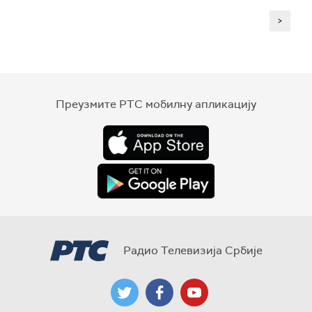
>
Преузмите РТС мобилну апликацију
Радио Телевизија Србије