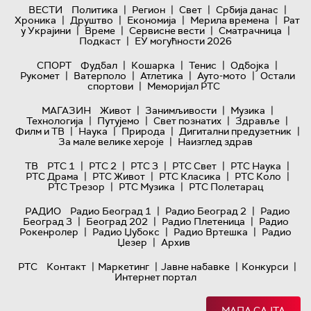
|
|
|
|
ВЕСТИ
Политика
Регион
Свет
Србија данас
|
|
|
|
Хроника
Друштво
Економија
Мерила времена
Рат
|
|
|
|
у Украјини
Време
Сервисне вести
Сматрачница
|
Подкаст
ЕУ могућности 2026
|
|
|
|
СПОРТ
Фудбал
Кошарка
Тенис
Одбојка
|
|
|
|
Рукомет
Ватерполо
Атлетика
Ауто-мото
Остали
|
спортови
Меморијал РТС
|
|
|
МАГАЗИН
Живот
Занимљивости
Музика
|
|
|
|
Технологијa
Путујемо
Свет познатих
Здравље
|
|
|
|
Филм и ТВ
Наука
Природа
Дигитални предузетник
|
За мале велике хероје
Наизглед здрав
|
|
|
|
|
ТВ
РТС 1
РТС 2
РТС 3
РТС Свет
РТС Наука
|
|
|
|
РТС Драма
РТС Живот
РТС Класика
РТС Коло
|
|
РТС Трезор
РТС Музика
РТС Полетарац
|
|
РАДИО
Радио Београд 1
Радио Београд 2
Радио
|
|
|
Београд 3
Београд 202
Радио Плетеница
Радио
|
|
|
Рокенролер
Радио Џубокс
Радио Вртешка
Радио
|
Џезер
Архив
|
|
|
|
РТС
Контакт
Маркетинг
Јавне набавке
Конкурси
Интернет портал
МАПА САЈТА