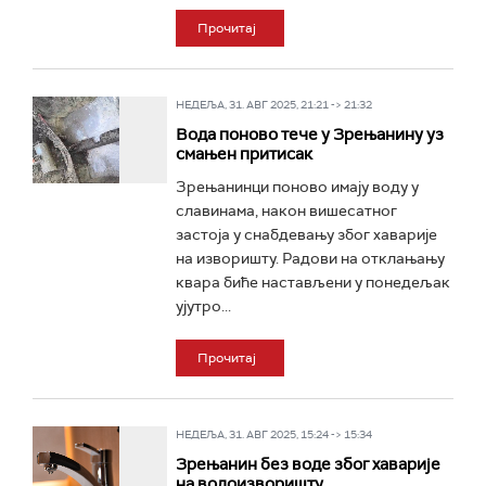
Прочитај
НЕДЕЉА, 31. АВГ 2025, 21:21 -> 21:32
Вода поново тече у Зрењанину уз
смањен притисак
Зрењанинци поново имају воду у
славинама, након вишесатног
застоја у снабдевању због хаварије
на изворишту. Радови на отклањању
квара биће настављени у понедељак
ујутро...
Прочитај
НЕДЕЉА, 31. АВГ 2025, 15:24 -> 15:34
Зрењанин без воде због хаварије
на водоизворишту