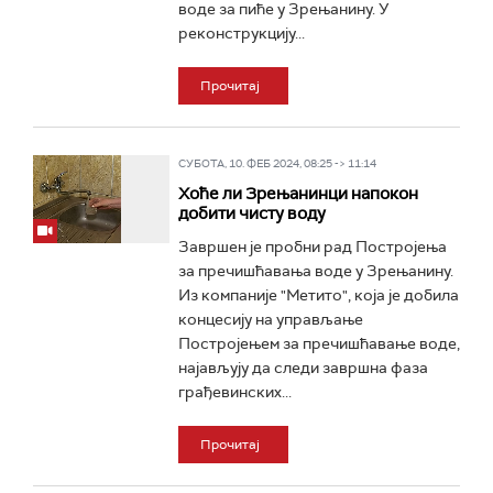
воде за пиће у Зрењанину. У
реконструкцију...
Прочитај
СУБОТА, 10. ФЕБ 2024, 08:25 -> 11:14
Хоће ли Зрењанинци напокон
добити чисту воду
Завршен је пробни рад Постројења
за пречишћавања воде у Зрењанину.
Из компаније "Метито", која је добила
концесију на управљање
Постројењем за пречишћавање воде,
најављују да следи завршна фаза
грађевинских...
Прочитај