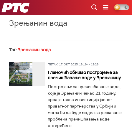
РТС
Зрењанин вода
Таг:
Зрењанин вода
ПЕТАК, 17. ОКТ 2025, 13:19 -> 13:29
Гламочић обишао постројење за
пречишћавање воде у Зрењанину
Постројење за пречишћавање воде,
које је Зрењанин чекао 21 годину,
прва је таква инвестиција јавно-
приватног партнерства у Србији и
могла би да буде модел за решавање
проблема пречишћавања воде
оптерећене...