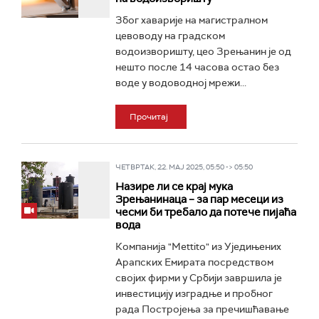
Због хаварије на магистралном
цевоводу на градском
водоизворишту, цео Зрењанин је од
нешто после 14 часова остао без
воде у водоводној мрежи...
Прочитај
ЧЕТВРТАК, 22. МАЈ 2025, 05:50 -> 05:50
Назире ли се крај мука
Зрењанинаца – за пар месеци из
чесми би требало да потече пијаћа
вода
Компанија "Mettito" из Уједињених
Арапских Емирата посредством
својих фирми у Србији завршила је
инвестицију изградње и пробног
рада Постројења за пречишћавање