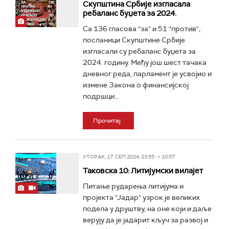
Скупштина Србије изгласала
ребаланс буџета за 2024.
Са 136 гласова "за" и 51 "против",
посланици Скупштине Србије
изгласали су ребаланс буџета за
2024. годину. Међу још шест тачака
дневног реда, парламент је усвојио и
измене Закона о финансијској
подршци...
Прочитај
УТОРАК, 17. СЕП 2024, 23:55 -> 10:57
Таковска 10: Литијумски вилајет
Питање рударења литијума и
пројекта "Јадар" узрок је великих
подела у друштву, на оне који и даље
верују да је јадарит кључ за развој и