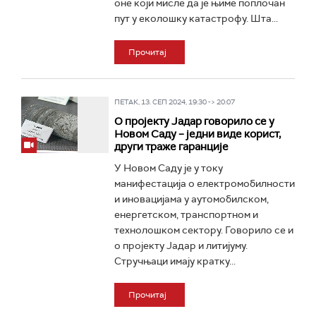
оне који мисле да је њиме поплочан
пут у еколошку катастрофу. Шта...
Прочитај
ПЕТАК, 13. СЕП 2024, 19:30 -> 20:07
О пројекту Јадар говорило се у
Новом Саду – једни виде корист,
други траже гаранције
У Новом Саду је у току
манифестација о електромобилности
и иновацијама у аутомобилском,
енергетском, транспортном и
технолошком сектору. Говорило се и
о пројекту Јадар и литијуму.
Стручњаци имају кратку...
Прочитај