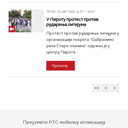
ПЕТАК, 23. АВГ 2024, 21:51 -> 22:37
У Пироту протест против
рударења литијума
Протест против рударења литијума у
организацији покрета "Одбранимо
реке Старе планине" одржан је у
центру Пирота...
Прочитај
<<
<
>
Преузмите РТС мобилну апликацију