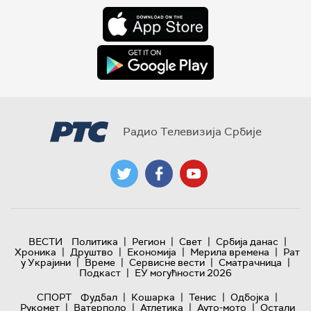
Радио Телевизија Србије
|
|
|
|
ВЕСТИ
Политика
Регион
Свет
Србија данас
|
|
|
|
Хроника
Друштво
Економија
Мерила времена
Рат
|
|
|
|
у Украјини
Време
Сервисне вести
Сматрачница
|
Подкаст
ЕУ могућности 2026
|
|
|
|
СПОРТ
Фудбал
Кошарка
Тенис
Одбојка
|
|
|
|
Рукомет
Ватерполо
Атлетика
Ауто-мото
Остали