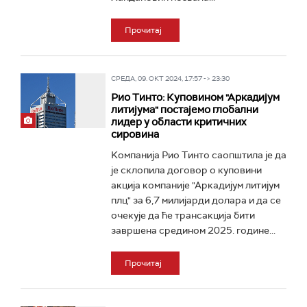
Прочитај
СРЕДА, 09. ОКТ 2024, 17:57 -> 23:30
Рио Тинто: Куповином "Аркадијум
литијума" постајемо глобални
лидер у области критичних
сировина
Kомпанија Рио Тинто саопштила је да
је склопила договор о куповини
акција компаније "Аркадијум литијум
плц" за 6,7 милијарди долара и да се
очекује да ће трансакција бити
завршена средином 2025. године...
Прочитај