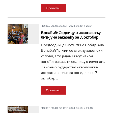
Прочитај
ПОНЕДЕЉАК, 30. СЕП 2024, 19:40 -> 20:04
Брнабић: Седницу о ископавању
литијума заказаћу за 7. октобар
Председница Скупштине Србије Ана
Брнабић ће, чим се стекну законски
услови, а то један минут након
поноћи, заказати седницу о изменама
Закона о рударству и геолошким
истраживањима за понедељак, 7.
октобар...
Прочитај
ПОНЕДЕЉАК, 30. СЕП 2024, 05:50 -> 21:48