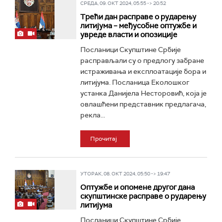
СРЕДА, 09. ОКТ 2024, 05:55 -> 20:52
Трећи дан расправе о рударењу
литијума – међусобне оптужбе и
увреде власти и опозиције
Посланици Скупштине Србије
расправљали су о предлогу забране
истраживања и експлоатације бора и
литијума. Посланица Еколошког
устанка Данијела Несторовић, која је
овлашћени представник предлагача,
рекла...
Прочитај
УТОРАК, 08. ОКТ 2024, 05:50 -> 19:47
Оптужбе и опомене другог дана
скупштинске расправе о рударењу
литијума
Посланици Скупштине Србије