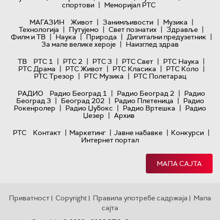
|
спортови
Меморијал РТС
|
|
|
МАГАЗИН
Живот
Занимљивости
Музика
|
|
|
|
Технологијa
Путујемо
Свет познатих
Здравље
|
|
|
|
Филм и ТВ
Наука
Природа
Дигитални предузетник
|
За мале велике хероје
Наизглед здрав
|
|
|
|
|
ТВ
РТС 1
РТС 2
РТС 3
РТС Свет
РТС Наука
|
|
|
|
РТС Драма
РТС Живот
РТС Класика
РТС Коло
|
|
РТС Трезор
РТС Музика
РТС Полетарац
|
|
РАДИО
Радио Београд 1
Радио Београд 2
Радио
|
|
|
Београд 3
Београд 202
Радио Плетеница
Радио
|
|
|
Рокенролер
Радио Џубокс
Радио Вртешка
Радио
|
Џезер
Архив
|
|
|
|
РТС
Контакт
Маркетинг
Јавне набавке
Конкурси
Интернет портал
МАПА САЈТА
Приватност
Copyright
Правила употребе садржаја
Мапа
|
|
|
сајта