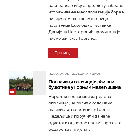
расправљали су о предлогу забране
истраживања и експлоатације бора и
литијума. У наставку седнице
посланица Еколошког устанка
Данијела Несторовић прочитала је
писмо житеља Горњих...
Прочитај
ПЕТАК, 04. ОКТ 2024, 19:47 -> 20:06
Посланици опозиције обишли
бушотине у Горњим Недељицама
Народни посланици из редова
опозиције, на позив еколошких
активиста, посетили су Горње
Недељице и поручили да неће
одустати од борбе против пројекта
рударења литијума...